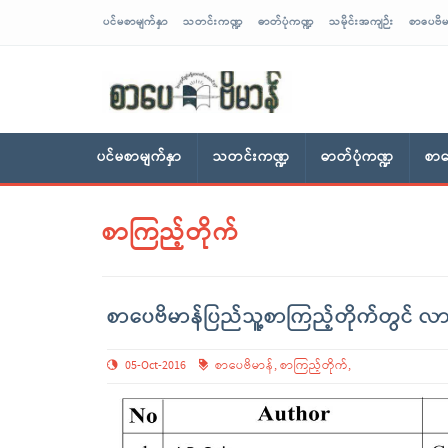
ပင်မစာမျက်နှာ
သတင်းကဏ္ဍ
ဓာတ်ပုံကဏ္ဍ
သမိုင်းအကျဉ်း
စာပေဗိမ
sarpaybeikman
ပင်မစာမျက်နှာ
သတင်းကဏ္ဍ
ဓာတ်ပုံကဏ္ဍ
စာပ
စာကြည့်တိုက်
စာပေဗိမာန်ပြည်သူ့စာကြည့်တိုက်တွင် လာရ
05-Oct-2016
စာပေဗိမာန်
,
စာကြည့်တိုက်
,