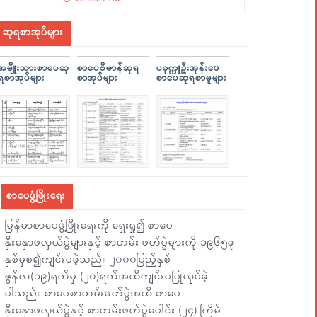
ဆုရစာအုပ်များ
အမျိူးသားစာပေဆု
စာပေဗိမာန်ဆုရ
ပခုက္ကူဦးအုန်းဖေ
ရစာအုပ်များ
စာအုပ်များ
စာပေဆုရစာမူများ
စာပေဖွံ့ဖြိုးရေး
မြန်မာစာပေဖွံ့ဖြိုးရေးကို ရှေးရှု၍ စာပေ
နှီးနှောဖလှယ်ပွဲများနှင့် စာတမ်း ဖတ်ပွဲများကို ၁၉၆၅ခု
နှစ်မှစ၍ကျင်းပခဲ့သည်။ ၂၀၀၀ပြည့်နှစ်
ဇွန်လ(၁၉)ရက်မှ (၂၀)ရက်အထိကျင်းပပြုလုပ်ခဲ့
ပါသည်။ စာပေစာတမ်းဖတ်ပွဲအထိ စာပေ
နှီးနှောဖလှယ်ပွဲနှင့် စာတမ်းဖတ်ပွဲပေါင်း (၂၄) ကြိမ်