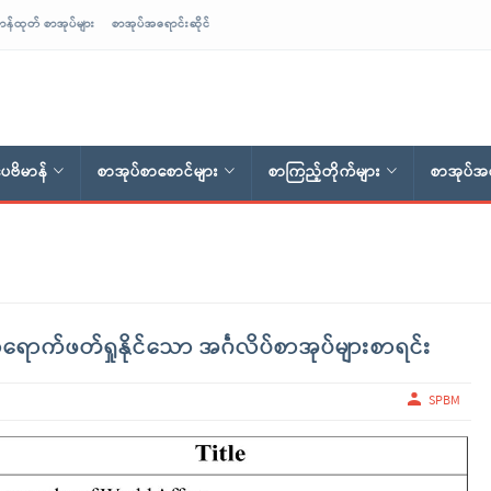
ာန်ထုတ် စာအုပ်များ
စာအုပ်အရောင်းဆိုင်
ေဗိမာန်
စာအုပ်စာစောင်များ
စာကြည့်တိုက်များ
စာအုပ်အရ
ောက်ဖတ်ရှုနိုင်သော အင်္ဂလိပ်စာအုပ်များစာရင်း
SPBM