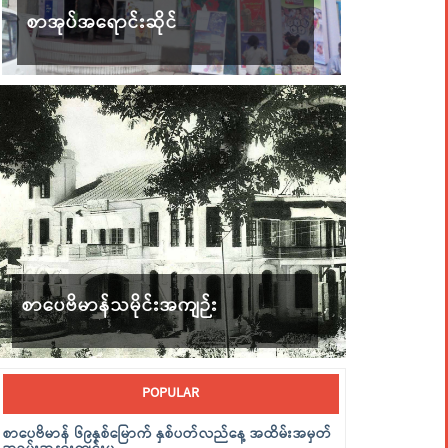
စာအုပ်အရောင်းဆိုင်
စာပေဗိမာန်သမိုင်းအကျဉ်း
POPULAR
စာပေဗိမာန် ၆၉နှစ်မြောက် နှစ်ပတ်လည်နေ့ အထိမ်းအမှတ်