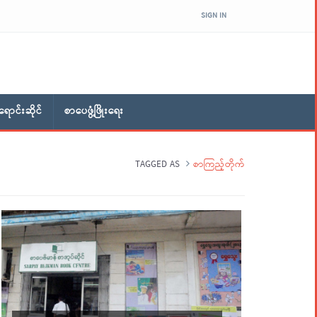
SIGN IN
ောင်းဆိုင်
စာပေဖွံ့ဖြိုးရေး
TAGGED AS
စာကြည့်တိုက်