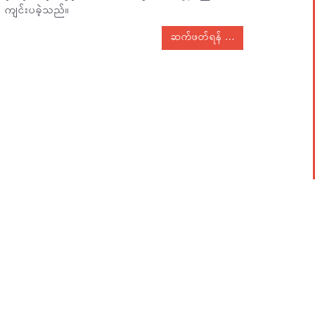
ကျင်းပခဲ့သည်။
ဆက်ဖတ်ရန်