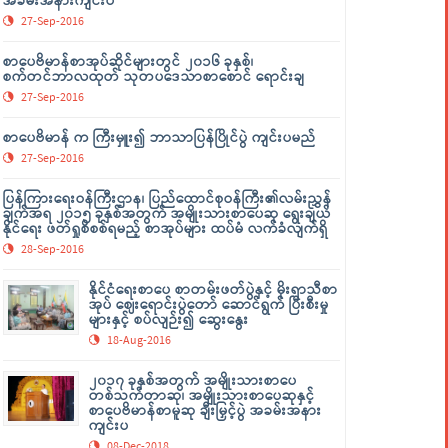
အခမ်းအနားကျင်းပ
27-Sep-2016
စာပေဗိမာန်စာအုပ်ဆိုင်များတွင် ၂၀၁၆ ခုနှစ်၊
စက်တင်ဘာလထုတ် သုတပဒေသာစာစောင် ရောင်းချ
27-Sep-2016
စာပေဗိမာန် က ကြီးမှူး၍ ဘာသာပြန်ပြိုင်ပွဲ ကျင်းပမည်
27-Sep-2016
ပြန်ကြားရေးဝန်ကြီးဌာန၊ ပြည်ထောင်စုဝန်ကြီး၏လမ်းညွှန်
ချက်အရ ၂၀၁၅ ခုနှစ်အတွက် အမျိုးသားစာပေဆု ရွေးချယ်
နိုင်ရေး ဖတ်ရှုစိစစ်ရမည့် စာအုပ်များ ထပ်မံ လက်ခံလျက်ရှိ
28-Sep-2016
နိုင်ငံရေးစာပေ စာတမ်းဖတ်ပွဲနှင့် မိုးရာသီစာ
အုပ် ဈေးရောင်းပွဲတော် ဆောင်ရွက် ပြီးစီးမှု
များနှင့် စပ်လျဉ်း၍ ဆွေးနွေး
18-Aug-2016
၂၀၁၇ ခုနှစ်အတွက် အမျိုးသားစာပေ
တစ်သက်တာဆု၊ အမျိုးသားစာပေဆုနှင့်
စာပေဗိမာန်စာမူဆု ချီးမြှင့်ပွဲ အခမ်းအနား
ကျင်းပ
08-Dec-2018