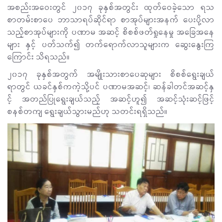
အစည်းအဝေးတွင် ၂၀၁၇ ခုနှစ်အတွင်း ထုတ်ဝေခဲ့သော ရသ
စာတမ်းစာပေ ဘာသာရပ်ဆိုင်ရာ စာအုပ်များအနက် ပေးပို့လာ
သည့်စာအုပ်များကို ပဏာမ အဆင့် စိစစ်ဖတ်ရှုနေမှု အခြေအနေ
များ နှင့် ပတ်သက်၍ တက်ရောက်လာသူများက ဆွေးနွေးကြ
ကြောင်း သိရသည်။
၂၀၁၇ ခုနှစ်အတွက် အမျိုးသားစာပေဆုများ စိစစ်ရွေးချယ်
ရာတွင် ယခင်နှစ်ကကဲ့သို့ပင် ပဏာမအဆင့်၊ ဆန်ခါတင်အဆင့်နှ
င့် အတည်ပြုရွေးချယ်သည့် အဆင့်ဟူ၍ အဆင့်သုံးဆင့်ဖြင့်
စနစ်တကျ ရွေးချယ်သွားမည်ဟု သတင်းရရှိသည်။