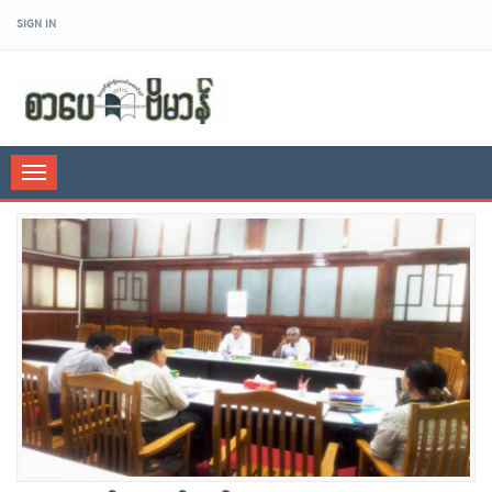
SIGN IN
sarpaybeikman
Toggle
navigation