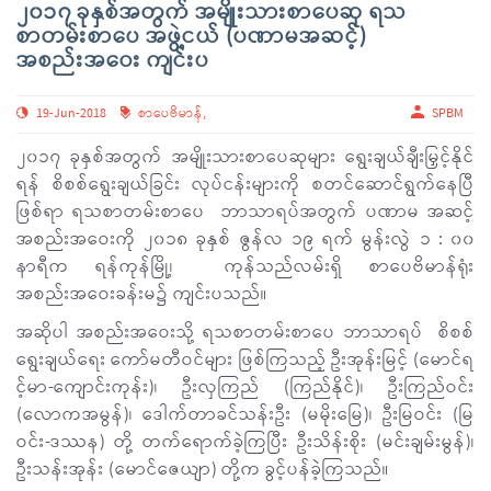
၂၀၁၇ ခုနှစ်အတွက် အမျိုးသားစာပေဆု ရသ
စာတမ်းစာပေ အဖွဲ့ငယ် (ပဏာမအဆင့်)
အစည်းအဝေး ကျင်းပ
19-Jun-2018
စာပေဗိမာန်
,
SPBM
၂၀၁၇ ခုနှစ်အတွက် အမျိုးသားစာပေဆုများ ရွေးချယ်ချီးမြှင့်နိုင်
ရန် စိစစ်ရွေးချယ်ခြင်း လုပ်ငန်းများကို စတင်ဆောင်ရွက်နေပြီ
ဖြစ်ရာ ရသစာတမ်းစာပေ ဘာသာရပ်အတွက် ပဏာမ အဆင့်
အစည်းအဝေးကို ၂၀၁၈ ခုနှစ် ဇွန်လ ၁၉ ရက် မွန်းလွဲ ၁ : ၀၀
နာရီက ရန်ကုန်မြို့၊ ကုန်သည်လမ်းရှိ စာပေဗိမာန်ရုံး
အစည်းအဝေးခန်းမ၌ ကျင်းပသည်။
အဆိုပါ အစည်းအဝေးသို့ ရသစာတမ်းစာပေ ဘာသာရပ် စိစစ်
ရွေးချယ်ရေး ကော်မတီဝင်များ ဖြစ်ကြသည့် ဦးအုန်းမြင့် (မောင်ရ
င့်မာ-ကျောင်းကုန်း)၊ ဦးလှကြည် (ကြည်နိုင်)၊ ဦးကြည်ဝင်း
(လောကအမွန်)၊ ဒေါက်တာခင်သန်းဦး (မမိုးမြေ)၊ ဦးမြဝင်း (မြ
ဝင်း-ဒဿန) တို့ တက်ရောက်ခဲ့ကြပြီး ဦးသိန်းစိုး (မင်းချမ်းမွန်)၊
ဦးသန်းအုန်း (မောင်ဇေယျာ) တို့က ခွင့်ပန်ခဲ့ကြသည်။