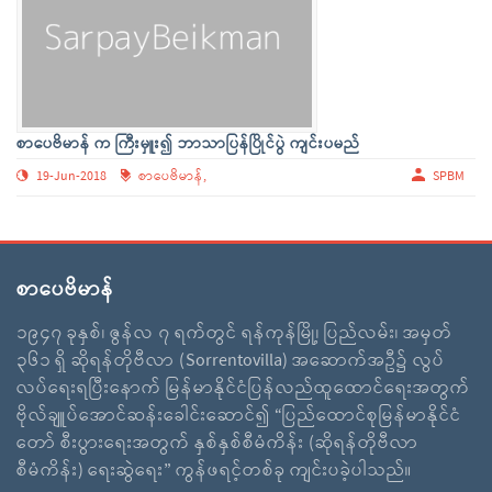
စာပေဗိမာန် က ကြီးမှူး၍ ဘာသာပြန်ပြိုင်ပွဲ ကျင်းပမည်
19-Jun-2018
စာပေဗိမာန်,
SPBM
စာပေဗိမာန်
၁၉၄၇ ခုနှစ်၊ ဇွန်လ ၇ ရက်တွင် ရန်ကုန်မြို့၊ ပြည်လမ်း၊ အမှတ်
၃၆၁ ရှိ ဆိုရန်တိုဗီလာ (Sorrentovilla) အဆောက်အဦ၌ လွပ်
လပ်ရေးရပြီးနောက် မြန်မာနိုင်ငံပြန်လည်ထူထောင်ရေးအတွက်
ဗိုလ်ချူပ်အောင်ဆန်းခေါင်းဆောင်၍ “ပြည်ထောင်စုမြန်မာနိုင်ငံ
တော် စီးပွားရေးအတွက် နှစ်နှစ်စီမံကိန်း (ဆိုရန်တိုဗီလာ
စီမံကိန်း) ရေးဆွဲရေး” ကွန်ဖရင့်တစ်ခု ကျင်းပခဲ့ပါသည်။