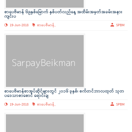
စာပေဗိမာန် ၆၉နှစ်မြောက် နှစ်ပတ်လည်နေ့ အထိမ်းအမှတ်အခမ်းအနား
ကျင်းပ
19-Jun-2018
စာပေဗိမာန်,
SPBM
စာပေဗိမာန်စာအုပ်ဆိုင်များတွင် ၂၀၁၆ ခုနှစ်၊ စက်တင်ဘာလထုတ် သုတ
ပဒေသာစာစောင် ရောင်းချ
19-Jun-2018
စာပေဗိမာန်,
SPBM