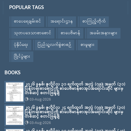
POPULAR TAGS
စာပေရေချမ်းစင်
အရောင်းဌာန
စာကြည့်တိုက်
သုတပဒေသာစာစောင်
စာပေဗိမာန်
အခမ်းအနားများ
ပုံနှိပ်ရေး
ပြည်သူ့လက်စွဲစာစဉ်
စာမူများ
ပြိုင်ပွဲများ
BOOKS
၂၀၂၆ ခုနှစ်၊ ဇူလိုင်လ ၃၁ ရက်ထုတ် အတွဲ (၇၉)၊ အမှတ် (၃၁)
ပြန်တမ်းစာစောင်ကို စာပေဗိမာန်စာအုပ်အရောင်းဆိုင် များမှ
တစ်ဆင့် စတင်ဖြန့်ချိ
03-Aug-2026
၂၀၂၆ ခုနှစ်၊ ဇူလိုင်လ ၂၄ ရက်ထုတ် အတွဲ (၇၉)၊ အမှတ် (၃၀)
ပြန်တမ်းစာစောင်ကို စာပေဗိမာန်စာအုပ်အရောင်းဆိုင် များမှ
တစ်ဆင့် စတင်ဖြန့်ချိ
03-Aug-2026