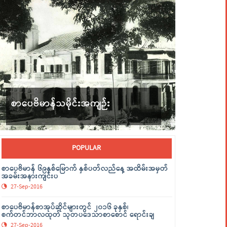
စာပေဗိမာန်သမိုင်းအကျဉ်း
POPULAR
စာပေဗိမာန် ၆၉နှစ်မြောက် နှစ်ပတ်လည်နေ့ အထိမ်းအမှတ်
အခမ်းအနားကျင်းပ
27-Sep-2016
စာပေဗိမာန်စာအုပ်ဆိုင်များတွင် ၂၀၁၆ ခုနှစ်၊
စက်တင်ဘာလထုတ် သုတပဒေသာစာစောင် ရောင်းချ
27-Sep-2016