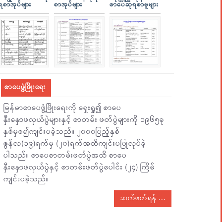
ရစာအုပ်များ
စာအုပ်များ
စာပေဆုရစာမူများ
စာပေဖွံ့ဖြိုးရေး
မြန်မာစာပေဖွံ့ဖြိုးရေးကို ရှေးရှု၍ စာပေ
နှီးနှောဖလှယ်ပွဲများနှင့် စာတမ်း ဖတ်ပွဲများကို ၁၉၆၅ခု
နှစ်မှစ၍ကျင်းပခဲ့သည်။ ၂၀၀၀ပြည့်နှစ်
ဇွန်လ(၁၉)ရက်မှ (၂၀)ရက်အထိကျင်းပပြုလုပ်ခဲ့
ပါသည်။ စာပေစာတမ်းဖတ်ပွဲအထိ စာပေ
နှီးနှောဖလှယ်ပွဲနှင့် စာတမ်းဖတ်ပွဲပေါင်း (၂၄) ကြိမ်
ကျင်းပခဲ့သည်။
ဆက်ဖတ်ရန်