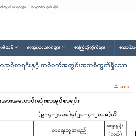
ာန်ထုတ် စာအုပ်များ
စာအုပ်အရောင်းဆိုင်
ေဗိမာန်
စာအုပ်စာစောင်များ
စာကြည့်တိုက်များ
စာအုပ်အရ
အုပ်စာရင်းနှင့် တစ်ပတ်အတွင်းအသစ်ထွက်ရှိသော
SPBM