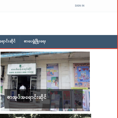
SIGN IN
ောင်းဆိုင်
စာပေဖွံ့ဖြိုးရေး
စာအုပ်အရောင်းဆိုင်