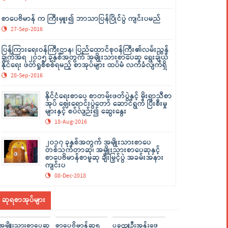
စာပေဗိမာန် က ကြီးမှူး၍ ဘာသာပြန်ပြိုင်ပွဲ ကျင်းပမည်
27-Sep-2016
ပြန်ကြားရေးဝန်ကြီးဌာန၊ ပြည်ထောင်စုဝန်ကြီး၏လမ်းညွှန်
ချက်အရ ၂၀၁၅ ခုနှစ်အတွက် အမျိုးသားစာပေဆု ရွေးချယ်
နိုင်ရေး ဖတ်ရှုစိစစ်ရမည့် စာအုပ်များ ထပ်မံ လက်ခံလျက်ရှိ
28-Sep-2016
နိုင်ငံရေးစာပေ စာတမ်းဖတ်ပွဲနှင့် မိုးရာသီစာ
အုပ် ဈေးရောင်းပွဲတော် ဆောင်ရွက် ပြီးစီးမှု
များနှင့် စပ်လျဉ်း၍ ဆွေးနွေး
18-Aug-2016
၂၀၁၇ ခုနှစ်အတွက် အမျိုးသားစာပေ
တစ်သက်တာဆု၊ အမျိုးသားစာပေဆုနှင့်
စာပေဗိမာန်စာမူဆု ချီးမြှင့်ပွဲ အခမ်းအနား
ကျင်းပ
08-Dec-2018
ဆုရစာအုပ်များ
အမျိူးသားစာပေဆု
စာပေဗိမာန်ဆုရ
ပခုက္ကူဦးအုန်းဖေ