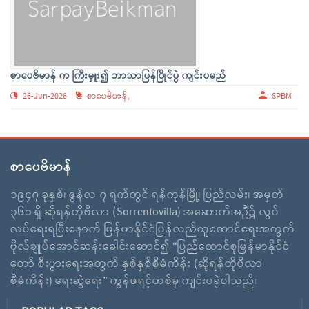
စာပေဗိမာန် က ကြီးမှူး၍ ဘာသာပြန်ပြိုင်ပွဲ ကျင်းပမည်
26-Jun-2026
စာပေဗိမာန်,
SPBM
စာပေဗိမာန်
၁၉၄၇ ခုနှစ်၊ ဇွန်လ ၇ ရက်တွင် ရန်ကုန်မြို့၊ ပြည်လမ်း၊ အမှတ်
၃၆၁ ရှိ ဆိုရန်တိုဗီလာ (Sorrentovilla) အဆောက်အဦ၌ လွပ်
လပ်ရေးရပြီးနောက် မြန်မာနိုင်ငံပြန်လည်ထူထောင်ရေးအတွက်
ဗိုလ်ချူပ်အောင်ဆန်းခေါင်းဆောင်၍ “ပြည်ထောင်စုမြန်မာနိုင်ငံ
တော် စီးပွားရေးအတွက် နှစ်နှစ်စီမံကိန်း (ဆိုရန်တိုဗီလာ
စီမံကိန်း) ရေးဆွဲရေး” ကွန်ဖရင့်တစ်ခု ကျင်းပခဲ့ပါသည်။