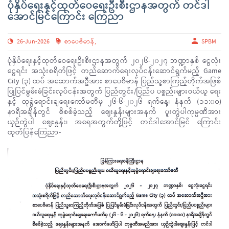
ပုံနှိပ်ရေးနှင့်ထုတ်ဝေရေးဦးစီးဌာနအတွက် တင်ဒါ
အောင်မြင်ကြောင်း ကြေညာ
26-Jun-2026
စာပေဗိမာန်
,
SPBM
ပုံနှိပ်ရေးနှင့်ထုတ်ဝေရေးဦးစီးဌာနအတွက် ၂၀၂၆-၂၀၂၇ ဘဏ္ဍာနှစ် ငွေလုံး
ငွေရင်း အသုံးစရိတ်ဖြင့် တည်ဆောက်ရေးလုပ်ငန်းဆောင်ရွက်မည့် Game
City (၃) ထပ် အဆောက်အဦအား စာပေဗိမာန် ပြည်သူ့စာကြည့်တိုက်အဖြစ်
ပြုပြင်မွမ်းမံခြင်းလုပ်ငန်းအတွက် ပြည်တွင်း/ပြည်ပ ပစ္စည်းများဝယ်ယူ ရေး
နှင့် ထုခွဲရောင်းချရေးကော်မတီမှ ၂၆-၆-၂၀၂၆ ရက်နေ့၊ နံနက် (၁၁:၀၀)
နာရီအချိန်တွင် စိစစ်ခဲ့သည့် ဈေးနှုန်းများအနက် ပူးတွဲပါကုမ္ပဏီအား
ယှဉ်တွဲပါ ဈေးနှုန်း၊ အရေအတွက်တို့ဖြင့် တင်ဒါအောင်မြင် ကြောင်း
ထုတ်ပြန်ကြေညာ-