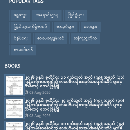
POPULAR TAGS
ရွှေသွေး
အရောင်းဌာန
ပြိုင်ပွဲများ
ပြည်သူ့လက်စွဲစာစဉ်
စာအုပ်များ
စာမူများ
ပုံနှိပ်ရေး
စာပေရေချမ်းစင်
စာကြည့်တိုက်
စာပေဗိမာန်
BOOKS
၂၀၂၆ ခုနှစ်၊ ဇူလိုင်လ ၃၁ ရက်ထုတ် အတွဲ (၇၉)၊ အမှတ် (၃၁)
ပြန်တမ်းစာစောင်ကို စာပေဗိမာန်စာအုပ်အရောင်းဆိုင် များမှ
တစ်ဆင့် စတင်ဖြန့်ချိ
03-Aug-2026
၂၀၂၆ ခုနှစ်၊ ဇူလိုင်လ ၂၄ ရက်ထုတ် အတွဲ (၇၉)၊ အမှတ် (၃၀)
ပြန်တမ်းစာစောင်ကို စာပေဗိမာန်စာအုပ်အရောင်းဆိုင် များမှ
တစ်ဆင့် စတင်ဖြန့်ချိ
03-Aug-2026
၂၀၂၆ ခုနှစ်၊ ဇူလိုင်လ ၁၇ ရက်ထုတ် အတွဲ (၇၉)၊ အမှတ် (၂၉)
ပြန်တမ်းစာစောင်ကို စာပေဗိမာန်စာအုပ်အရောင်းဆိုင် များမှ