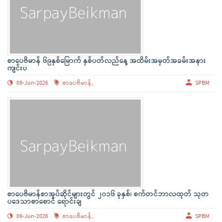
စာပေဗိမာန် ၆၉နှစ်မြောက် နှစ်ပတ်လည်နေ့ အထိမ်းအမှတ်အခမ်းအနား
ကျင်းပ
09-Jun-2026
စာပေဗိမာန်,
SPBM
စာပေဗိမာန်စာအုပ်ဆိုင်များတွင် ၂၀၁၆ ခုနှစ်၊ စက်တင်ဘာလထုတ် သုတ
ပဒေသာစာစောင် ရောင်းချ
09-Jun-2026
စာပေဗိမာန်,
SPBM