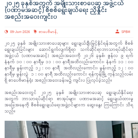
၂၀၂၅ ခုနှစ်အတွက် အမျိုးသားစာပေဆု အဖွဲ့ငယ်
(ပဏာမအဆင့်) စိစစ်ရွေးချယ်ရေး ညှိနှိုင်း
အစည်းအဝေးကျင်းပ
09-Jun-2026
စာပေဗိမာန်
,
SPBM
၂ဝ၂၅ ခုနှစ် အမျိုးသားစာပေဆုများ ရွေးချယ်ချီးမြှင့်နိုင်ရန်အတွက် စိစစ်
ရွေးချယ်ခြင်းများ ဆောင်ရွက်လျက်ရှိရာ သက်ဆိုင်ရာဘာသာရပ်ဆိုင်ရာ
အဖွဲ့ငယ် (ပဏာမအဆင့်) အစည်းအဝေးကို ၂ဝ၂၆ ခုနှစ်၊ ဇွန်လ ၉ ရက်
နံနက် ၁၀ : ၀၀ နာရီမှ ၁၁ : ၀၀ နာရီအထိလည်းကောင်း၊ နံနက် ၁၁ : ၀၀
နာရီမှ မွန်းတည့် ၁၂ : ၀၀ နာရီ အထိလည်းကောင်း၊ မွန်းတည့် ၁၂ : ၀၀
နာရီမှ မွန်းလွဲ ၁ : ၀၀ နာရီ အထိလည်းကောင်း ရန်ကုန်မြို့ ကုန်သည်လမ်း
ရှိ စာပေဗိမာန်ရုံး အစည်းအဝေးခန်းမ၌ ကျင်းပ ပြုလုပ်ခဲ့သည်။
အစည်းအဝေးတွင် ၂ဝ၂၅ ခုနှစ် အမျိုးသားစာပေဆု ရွေးချယ်နိုင်ရေး
အတွက် ဘာသာရပ်ဆိုင်ရာ စာအုပ်များ ပဏာမအဆင့် ရွေးချယ်ထားမှု
အခြေအနေကို စိစစ်ရွေးချယ်ရေးအဖွဲ့ဝင်များက ဆွေးနွေး ကြကြောင်း သိရ
သည်။