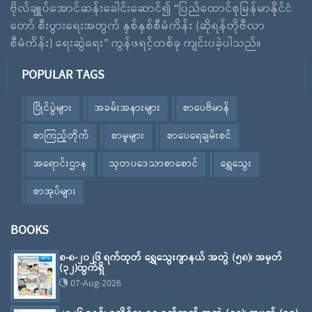
ဗိုလ်ချူပ်အောင်ဆန်းခေါင်းဆောင်၍ “ပြည်ထောင်စုမြန်မာနိုင်ငံ
တော် စီးပွားရေးအတွက် နှစ်နှစ်စီမံကိန်း (ဆိုရန်တိုဗီလာ
စီမံကိန်း) ရေးဆွဲရေး” ကွန်ဖရင့်တစ်ခု ကျင်းပခဲ့ပါသည်။
POPULAR TAGS
ပြိုင်ပွဲများ
အခမ်းအနားများ
စာပေဗိမာန်
စာကြည့်တိုက်
စာမူများ
စာပေရေချမ်းစင်
အရောင်းဌာန
သုတပဒေသာစာစောင်
ရွှေသွေး
စာအုပ်များ
BOOKS
၈-၈-၂၀၂၆ ရက်ထုတ် ရွှေသွေးဂျာနယ် အတွဲ (၅၈)၊ အမှတ်
(၃၂)ထွက်ရှိ
07-Aug-2026