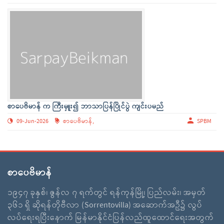
စာပေဗိမာန် က ကြီးမှူး၍ ဘာသာပြန်ပြိုင်ပွဲ ကျင်းပမည်
09-Jun-2026
စာပေဗိမာန်,
SPBM
စာပေဗိမာန်
၁၉၄၇ ခုနှစ်၊ ဇွန်လ ၇ ရက်တွင် ရန်ကုန်မြို့၊ ပြည်လမ်း၊ အမှတ်
၃၆၁ ရှိ ဆိုရန်တိုဗီလာ (Sorrentovilla) အဆောက်အဦ၌ လွပ်
လပ်ရေးရပြီးနောက် မြန်မာနိုင်ငံပြန်လည်ထူထောင်ရေးအတွက်