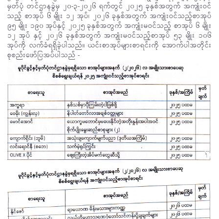
မှတ်ပုံ တင်ဌာနခွဲမှ ၂၀-၃-၂၀၂၆ ရက်တွင် ၂၀၂၅ ခုနှစ်အတွက် အကျုံးဝင်
သည့် စာအုပ် ၆ မျိုး ၁၂ အုပ်၊ ၂၀၂၆ ခုနှစ်အတွက် အကျုံးဝင်သည့်စာအုပ်
၉၅ မျိုး ၁၉၀ အုပ်နှင့် ၂၀၂၅ ခုနှစ်အတွက် အကျုံးမဝင်သည့် စာအုပ် ၆ မျိုး
၁၂ အုပ် နှင့် ၂၀၂၆ ခုနှစ်အတွက် အကျုံးမဝင်သည့်စာအုပ် ၅၃ မျိုး ၁၀၆
အုပ်ကို လက်ခံရရှိခဲ့ပါသည်။ ယင်းစာအုပ်များစာရင်းကို အောက်ပါအတိုင်း
စုစည်းဖော်ပြအပ်ပါသည် -