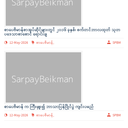
စာပေဗိမာန်စာအုပ်ဆိုင်များတွင် ၂၀၁၆ ခုနှစ်၊ စက်တင်ဘာလထုတ် သုတ
ပဒေသာစာစောင် ရောင်းချ
12-May-2026
စာပေဗိမာန်,
SPBM
စာပေဗိမာန် က ကြီးမှူး၍ ဘာသာပြန်ပြိုင်ပွဲ ကျင်းပမည်
12-May-2026
စာပေဗိမာန်,
SPBM