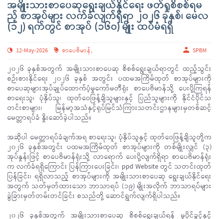
အမျိုးသားစာပေဆုရွေးချယ်နိုင်ရေး ဖတ်ရှုစိစစ်ရမ
ည့် စာအုပ်များ လက်ခံလျက်ရှိရာ ၂၀၂၆ ခုနှစ်၊ မေလ
(၁၂) ရက်တွင် စာအုပ် (၁၆၀) မျိုး ထပ်မံရရှိ
12-May-2026
စာပေဗိမာန်
,
SPBM
၂၀၂၆ ခုနှစ်အတွက် အမျိုးသားစာပေဆု စိစစ်ရွေးချယ်ရာတွင် ထည့်သွင်း
စဉ်းစားနိုင်ရေး ၂၀၂၆ ခုနှစ် အတွင်း ပထမအကြိမ်ထုတ် စာအုပ်များကို
စာပေဆုများအုပ်ချုပ်ထောက်ပံ့မှုကော်မတီရုံး စာပေဗိမာန်သို့ ပေးပို့ကြရန်
စာရေးသူ၊ ပုံနှိပ်သူ၊ ထုတ်ဝေဖြန့်ချိသူများနှင့် ပြည်သူများကို နိုင်ငံပိုင်သ
တင်းစာများ၊ မြန်မာ့အသံနှင့်ရုပ်မြင်သံကြားသတင်းဌာနများမှတစ်ဆင့်
မေတ္တာရပ်ခံ နှိုးဆော်ခဲ့ပါသည်။
အဆိုပါ မေတ္တာရပ်ခံချက်အရ စာရေးသူ၊ ပုံနှိပ်သူနှင့် ထုတ်ဝေဖြန့်ချိသူတို့က
၂၀၂၆ ခုနှစ်အတွင်း ပထမအကြိမ်ထုတ် စာအုပ်များကို တစ်မျိုးလျှင် (၃)
အုပ်နှုန်းဖြင့် စာပေဗိမာန်ရုံးသို့ လာရောက် ပေးပို့လျက်ရှိရာ စာပေဗိမာန်ရုံး
က လက်ခံရရှိကြောင်း ပြန်ကြားပေးခြင်း၊ ppd Website တွင် သတင်းထုတ်
ပြန်ခြင်း၊ ရရှိလာသည့် စာအုပ်များကို အမျိုးသားစာပေဆု ရွေးချယ်နိုင်ရေး
အတွက် သတ်မှတ်ထားသော ဘာသာရပ် (၁၉) မျိုးအလိုက် ဘာသာရပ်များ
ခွဲခြားမှတ်တမ်းတင်ခြင်း စသည်တို့ ဆောင်ရွက်လျက်ရှိပါသည်။
၂၀၂၆ ခုနှစ်အတွက် အမျိုးသားစာပေဆု စိစစ်ရွေးချယ်ရန် မူပိုင်ခွင့်နှင့်