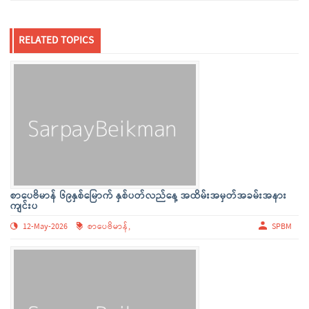
RELATED TOPICS
စာပေဗိမာန် ၆၉နှစ်မြောက် နှစ်ပတ်လည်နေ့ အထိမ်းအမှတ်အခမ်းအနား
ကျင်းပ
12-May-2026
စာပေဗိမာန်,
SPBM