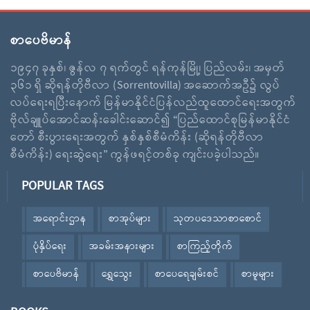
စာပေဗိမာန်
၁၉၄၇ ခုနှစ်၊ ဇွန်လ ၇ ရက်တွင် ရန်ကုန်မြို့၊ ပြည်လမ်း၊ အမှတ်
၃၆၁ ရှိ ဆိုရန်တိုဗီလာ (Sorrentovilla) အဆောက်အဦ၌ လွပ်
လပ်ရေးရပြီးနောက် မြန်မာနိုင်ငံပြန်လည်ထူထောင်ရေးအတွက်
ဗိုလ်ချူပ်အောင်ဆန်းခေါင်းဆောင်၍ “ပြည်ထောင်စုမြန်မာနိုင်ငံ
တော် စီးပွားရေးအတွက် နှစ်နှစ်စီမံကိန်း (ဆိုရန်တိုဗီလာ
စီမံကိန်း) ရေးဆွဲရေး” ကွန်ဖရင့်တစ်ခု ကျင်းပခဲ့ပါသည်။
POPULAR TAGS
အရောင်းဌာန
စာအုပ်များ
သုတပဒေသာစာစောင်
ပုံနှိပ်ရေး
အခမ်းအနားများ
စာကြည့်တိုက်
စာပေဗိမာန်
ရွှေသွေး
စာပေရေချမ်းစင်
စာမူများ