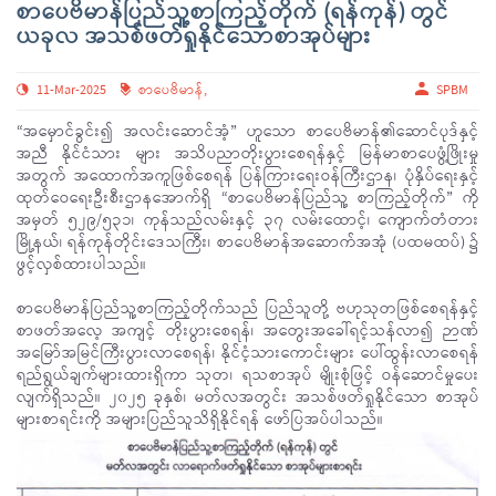
စာပေဗိမာန်ပြည်သူ့စာကြည့်တိုက် (ရန်ကုန်) တွင်
ယခုလ အသစ်ဖတ်ရှုနိုင်သောစာအုပ်များ
11-Mar-2025
စာပေဗိမာန်
,
SPBM
“အမှောင်ခွင်း၍ အလင်းဆောင်အံ့” ဟူသော စာပေဗိမာန်၏ဆောင်ပုဒ်နှင့်
အညီ နိုင်ငံသား များ အသိပညာတိုးပွားစေရန်နှင့် မြန်မာစာပေဖွံ့ဖြိုးမှု
အတွက် အထောက်အကူဖြစ်စေရန် ပြန်ကြားရေးဝန်ကြီးဌာန၊ ပုံနှိပ်ရေးနှင့်
ထုတ်ဝေရေးဦးစီးဌာနအောက်ရှိ “စာပေဗိမာန်ပြည်သူ့ စာကြည့်တိုက်” ကို
အမှတ် ၅၂၉/၅၃၁၊ ကုန်သည်လမ်းနှင့် ၃၇ လမ်းထောင့်၊ ကျောက်တံတား
မြို့နယ်၊ ရန်ကုန်တိုင်းဒေသကြီး၊ စာပေဗိမာန်အဆောက်အအုံ (ပထမထပ်) ၌
ဖွင့်လှစ်ထားပါသည်။
စာပေဗိမာန်ပြည်သူ့စာကြည့်တိုက်သည် ပြည်သူတို့ ဗဟုသုတဖြစ်စေရန်နှင့်
စာဖတ်အလေ့ အကျင့် တိုးပွားစေရန်၊ အတွေးအခေါ်ရင့်သန်လာ၍ ဉာဏ်
အမြော်အမြင်ကြီးပွားလာစေရန်၊ နိုင်ငံ့သားကောင်းများ ပေါ်ထွန်းလာစေရန်
ရည်ရွယ်ချက်များထားရှိကာ သုတ၊ ရသစာအုပ် မျိုးစုံဖြင့် ဝန်ဆောင်မှုပေး
လျက်ရှိသည်။ ၂၀၂၅ ခုနှစ်၊ မတ်လအတွင်း အသစ်ဖတ်ရှုနိုင်သော စာအုပ်
များစာရင်းကို အများပြည်သူသိရှိနိုင်ရန် ဖော်ပြအပ်ပါသည်။