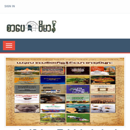
SIGN IN
sarpaybeikman
Toggle
navigation