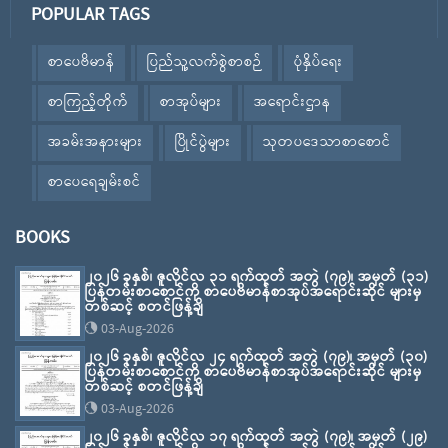
POPULAR TAGS
စာပေဗိမာန်
ပြည်သူ့လက်စွဲစာစဉ်
ပုံနှိပ်ရေး
စာကြည့်တိုက်
စာအုပ်များ
အရောင်းဌာန
အခမ်းအနားများ
ပြိုင်ပွဲများ
သုတပဒေသာစာစောင်
စာပေရေချမ်းစင်
BOOKS
၂၀၂၆ ခုနှစ်၊ ဇူလိုင်လ ၃၁ ရက်ထုတ် အတွဲ (၇၉)၊ အမှတ် (၃၁)
ပြန်တမ်းစာစောင်ကို စာပေဗိမာန်စာအုပ်အရောင်းဆိုင် များမှ
တစ်ဆင့် စတင်ဖြန့်ချိ
03-Aug-2026
၂၀၂၆ ခုနှစ်၊ ဇူလိုင်လ ၂၄ ရက်ထုတ် အတွဲ (၇၉)၊ အမှတ် (၃၀)
ပြန်တမ်းစာစောင်ကို စာပေဗိမာန်စာအုပ်အရောင်းဆိုင် များမှ
တစ်ဆင့် စတင်ဖြန့်ချိ
03-Aug-2026
၂၀၂၆ ခုနှစ်၊ ဇူလိုင်လ ၁၇ ရက်ထုတ် အတွဲ (၇၉)၊ အမှတ် (၂၉)