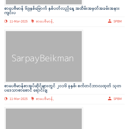
စာပေဗိမာန် ၆၉နှစ်မြောက် နှစ်ပတ်လည်နေ့ အထိမ်းအမှတ်အခမ်းအနား
ကျင်းပ
11-Mar-2025
စာပေဗိမာန်,
SPBM
စာပေဗိမာန်စာအုပ်ဆိုင်များတွင် ၂၀၁၆ ခုနှစ်၊ စက်တင်ဘာလထုတ် သုတ
ပဒေသာစာစောင် ရောင်းချ
11-Mar-2025
စာပေဗိမာန်,
SPBM