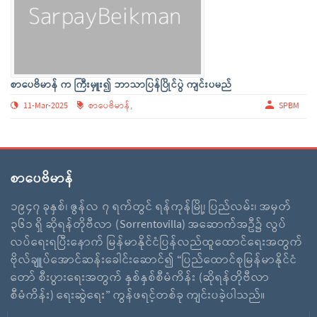
စာပေဗိမာန် က ကြီးမှူး၍ ဘာသာပြန်ပြိုင်ပွဲ ကျင်းပမည်
11-Mar-2025
စာပေဗိမာန်,
SPBM
စာပေဗိမာန်
၁၉၄၇ ခုနှစ်၊ ဇွန်လ ၇ ရက်တွင် ရန်ကုန်မြို့၊ ပြည်လမ်း၊ အမှတ်
၃၆၁ ရှိ ဆိုရန်တိုဗီလာ (Sorrentovilla) အဆောက်အဦ၌ လွပ်
လပ်ရေးရပြီးနောက် မြန်မာနိုင်ငံပြန်လည်ထူထောင်ရေးအတွက်
ဗိုလ်ချူပ်အောင်ဆန်းခေါင်းဆောင်၍ “ပြည်ထောင်စုမြန်မာနိုင်ငံ
တော် စီးပွားရေးအတွက် နှစ်နှစ်စီမံကိန်း (ဆိုရန်တိုဗီလာ
စီမံကိန်း) ရေးဆွဲရေး” ကွန်ဖရင့်တစ်ခု ကျင်းပခဲ့ပါသည်။