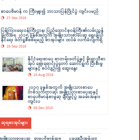
စာပေဗိမာန် က ကြီးမှူး၍ ဘာသာပြန်ပြိုင်ပွဲ ကျင်းပမည်
27-Sep-2016
ပြန်ကြားရေးဝန်ကြီးဌာန၊ ပြည်ထောင်စုဝန်ကြီး၏လမ်းညွှန်
ချက်အရ ၂၀၁၅ ခုနှစ်အတွက် အမျိုးသားစာပေဆု ရွေးချယ်
နိုင်ရေး ဖတ်ရှုစိစစ်ရမည့် စာအုပ်များ ထပ်မံ လက်ခံလျက်ရှိ
28-Sep-2016
နိုင်ငံရေးစာပေ စာတမ်းဖတ်ပွဲနှင့် မိုးရာသီစာ
အုပ် ဈေးရောင်းပွဲတော် ဆောင်ရွက် ပြီးစီးမှု
များနှင့် စပ်လျဉ်း၍ ဆွေးနွေး
18-Aug-2016
၂၀၁၇ ခုနှစ်အတွက် အမျိုးသားစာပေ
တစ်သက်တာဆု၊ အမျိုးသားစာပေဆုနှင့်
စာပေဗိမာန်စာမူဆု ချီးမြှင့်ပွဲ အခမ်းအနား
ကျင်းပ
08-Dec-2018
ဆုရစာအုပ်များ
အမျိူးသားစာပေဆု
စာပေဗိမာန်ဆုရ
ပခုက္ကူဦးအုန်းဖေ