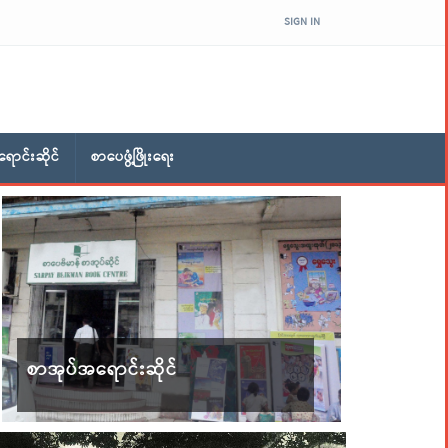
SIGN IN
ောင်းဆိုင်
စာပေဖွံ့ဖြိုးရေး
စာအုပ်အရောင်းဆိုင်