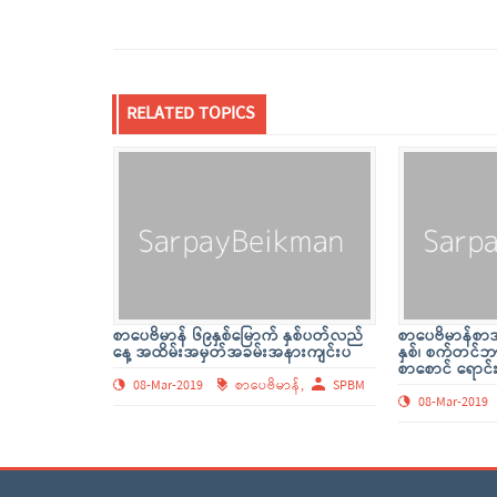
RELATED TOPICS
စာပေဗိမာန် ၆၉နှစ်မြောက် နှစ်ပတ်လည်
စာပေဗိမာန်စာအု
နေ့ အထိမ်းအမှတ်အခမ်းအနားကျင်းပ
နှစ်၊ စက်တင
စာစောင် ရောင်
08-Mar-2019
စာပေဗိမာန်,
SPBM
08-Mar-2019