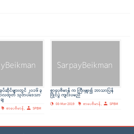
ပ်ဆိုင်များတွင် ၂၀၁၆ ခု
စာပေဗိမာန် က ကြီးမှူး၍ ဘာသာပြန်
်ဘာလထုတ် သုတပဒေသာ
ပြိုင်ပွဲ ကျင်းပမည်
းချ
08-Mar-2019
စာပေဗိမာန်,
SPBM
စာပေဗိမာန်,
SPBM