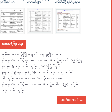
ရစာအုပ်များ
စာအုပ်များ
စာပေဆုရစာမူများ
စာပေဖွံ့ဖြိုးရေး
မြန်မာစာပေဖွံ့ဖြိုးရေးကို ရှေးရှု၍ စာပေ
နှီးနှောဖလှယ်ပွဲများနှင့် စာတမ်း ဖတ်ပွဲများကို ၁၉၆၅ခု
နှစ်မှစ၍ကျင်းပခဲ့သည်။ ၂၀၀၀ပြည့်နှစ်
ဇွန်လ(၁၉)ရက်မှ (၂၀)ရက်အထိကျင်းပပြုလုပ်ခဲ့
ပါသည်။ စာပေစာတမ်းဖတ်ပွဲအထိ စာပေ
နှီးနှောဖလှယ်ပွဲနှင့် စာတမ်းဖတ်ပွဲပေါင်း (၂၄) ကြိမ်
ကျင်းပခဲ့သည်။
ဆက်ဖတ်ရန်