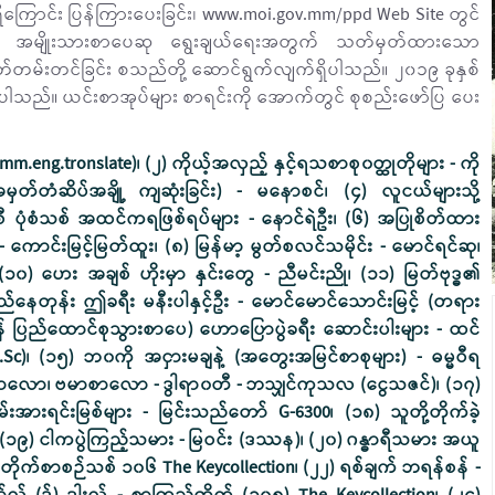
ခံရရှိကြောင်း ပြန်ကြားပေးခြင်း၊ www.moi.gov.mm/ppd Web Site တွင်
းကို အမျိုးသားစာပေဆု ရွေးချယ်ရေးအတွက် သတ်မှတ်ထားသော
တ်တမ်းတင်ခြင်း စသည်တို့ ဆောင်ရွက်လျက်ရှိပါသည်။ ၂၀၁၉ ခုနှစ်
့ ပါသည်။ ယင်းစာအုပ်များ စာရင်းကို အောက်တွင် စုစည်းဖော်ပြ ပေး
တရစာများ - ကလောင်စုံ၊ (၇၀) ပျော်ရွှင်တဲ့ အလုပ် အောင်မြင်တဲ့ဘ၀ - လင်းသိုက်ညွန့် (မြန်မာ့မြေ)၊ (၇၁) ဆန်ပြောင်းနီမိသားစု - တော်ကောင်းမင်း၊ (၇၂) ကျွန်မဖတ်ဖို့ (၆) - နိုင်းနိုင်းစနေ၊ (၇၃) ကမ္ဘာကမမေ့နိုင်သည့် ကမ္ဘာ့ခေါင်းဆောင် နယ်ဆင်မန်ဒယ်လား - ဇင်မျိုး၊ (၇၄) မိုးကုတ်ဆရာတော်ကြီး၏ တရားအလှ စကားအလှ - အရှင်မိုယာမိန္ဒာ လင်္ကာရ၊ (၇၅) နေဝန်းနီတို့ အိမ်အပြန် ၀တ္ထုစုစည်းမှု - လင်းဇော်ဦး၊ (၇၆) ကျွန်ုပ်၊ သူတို့နှင့် သူတို့၏ပတ်ဝန်းကျင် - အောင်ကျော်စိုး၊ (၇၇) ကဗျာရှည် (၄) ပုဒ် စုစည်းမှု - PK ကျောင်းစောင့်ကြီး ရှင်ပုရပိုက်၊ (၇၈) လင်းလွန်းခင်စိတ်ကြိုက်မဂ္ဂဇင်း ၀တ္ထုတိုများ - ကလောင်စုံ၊ (၇၉) အမျှယူပါမနှင်းဆီနှင့် နာရသိန် … ၀တ္ထုတိုများ - စိုးယဉ်ထွန်း၊ (၈၀) မာလိုင်းယင်းန်အိပ်မက် - နေသစ်နီ၊ (၈၁) ခမ်းနားသောကြေကွဲမှု ရုပ်ရှင်ခံစားမှုစာစုများ - ဂျူနီယို၊ (၈၂) ဘယာနက အနုပညာနှင့် ကန္တာရမှတ်စုများ - ဇ၀နအရှင် (နိုင်ငံရေး အကျဉ်းသားဟောင်း)၊ (၈၃) မယ်ဗမာ - ဝင်းငြိမ်း၊ (၈၄) မျက်ရည်နှစ်ပွင့် ညီမလေးသို့ အမှတ်တရ များ - ဝိုင်ချို၊ (၈၅) သံလွင်ရေကား စီးမြဲပင် - ရဲထွဋ်၊ (၈၆) အဝေးတစ်နေရာက ထိတ်လန့်စရာ ကောင်းတဲ့ ဖြစ်ရပ် - မောင်ဒေး၊ (၈၇) ရွှေအိုးရွက်လာတဲ့ကောင်းကင် - ကမ့်လူဝေး၊ (၈၈) တောင်တစ်လုံးရဲ့ဒဏ္ဍာရီ - ထက်အောင် (ဗန်းမော်)၊ (၈၉) လွပ်လပ်သော လူသား - ခင်မောင်လွင် (လွတ်လပ်သောလူသား)၊ (၉၀) အနုပညာကိုနားလည်ခြင်းနှင့် ရေးဖြစ်သော စာစုများ - အောင်မြတ်ဌေး၊ (၉၁) မီးခိုးယဉ်ကျေးမှု ကဗျာရှည် - ၈ ပုဒ် - လူနှင်းချို (မတ္တရာ)၊ (၉၂) နားဦးစိုက်ချဦးတော့မယ် ကဗျာရှည် - မင်းဆက်၊ (၉၃) ခြူသံနှင့် ကျေးလက်သဘာ၀ရယ်ရွှင်ဖွယ် ၀တ္ထုတိုများ - မောင်သစ်ဦး (မြစ်ခြေ)၊ (၉၄) ရုပ်ပုံလွှာနှင့် ကမ္ဘာ့၀တ္ထုတိုများ - မောင်ညီညွတ် (မြန်မာပြန်)၊ (၉၅) ရဟန်းစကား ပန်းစကား - အရှင်ကောသလ္လ (ရေဦး)၊ (၉၆) လူကောင်းများ၏ မသိစိတ်မှဘက်လိုက်ခြင်းနှင့် စိတ်ပိုင်းဆိုင်ရာ တွေးစရာဆောင်းပါးများ - ကျွန်း၊ (၉၇) စုပေါင်းပိုင် အဆောက်အအုံဆိုင်ရာ ဥပဒေနှင့်နည်းဥပဒေများ - ကျော်မောင်မောင်၊ (၉၈) စရိတ်၊ လစာနှင့် ချီးမြှင့်ငွေဥပဒေများ - ကျော်မောင်မောင်၊ (၉၉) မီးထိန်ထိန်သာဖို့ အရေး မိုးမခဆောင်းပါးများ - ဇော်အောင် (မုံရွာ)၊ (၁၀၀) ဘ၀ အောင်မြင်တိုးတက်ရေး စီမံခန့်ခွဲမှုလမ်းညွှန် - ZIN PHYO PAING (MESI)၊ (၁၀၁) ငါ့ပိုက်ဆံတွေ ဘယ်သူယူသွားသလဲ - ယူရီပိုင် (မြန်မာပြန်)၊ (၁၀၂) ပါစီဂျက်ဆန်နှင့် အိုလံပစ်နတ်ဘုရားများ မိစ္ဆာပင်လယ် - ကောင်းမြတ်လွန်းသော်၊ (၁၀၃) ဘ၀စိန်ခေါ်မှုများနှင့် ရှင်သန်ရခြင်း - ၀ဏ္ဏသိရီအရှင်၊ (၁၀၄) အလေ့အထရဲ့တန်ခိုးစွမ်းအား - ကောင်းသာ (မြန်မာပြန်)၊ (၁၀၅) အမြဲအစဉ်ပျော်ရွှင်စေဖို့ - အလင်းပွင့် (မြန်မာပြန်)၊ (၁၀၆) နတ်မောက်တဲ့ ….ဟေ့ ကဗျာများစုစည်းမှု - ထွန်းနိုင်ဦး (ရွှေကုန်းသား)၊ (၁၀၇) စဉ်းစားတွေးခေါ် ဆုံးဖြတ်ခြင်းဆိုင်ရာ ပြဿနာများ - ဒိုဂျေဆန်း (မြန်မာပြန်)၊ (၁၀၈) အောင်မြင်သူတွေ ဘယ်လို ရှေ့ရောက်လာခဲ့သလဲ - အောင်စည်သာ (မြန်မာပြန်)၊ (၁၀၉) စာပေခရီးလမ်းမကြီးဝယ် - တက္ကသိုလ်မြတ်သူ၊ (၁၁၀) ကပ္ပတိန်ကံကောင်း - မြို့မလွင်နှင့် ကိုပြုံး၊ (၁၁၁) ကာလတိုအတွင်း သစ်နှင့် ပျော့ဖတ်အတွက် စီးပွားဖြစ်စိုက်နိုင်သော ''မန်ဂျန်ရှားပင်'' - အမျိုးသားစာပေဆုရ အောင်စိုး - စိုက်ပျိုး (၁၀၇)၊ (၁၁၂) ရင်သားကင်ဆာနှင့် ဆီးကြိတ်ကင်ဆာအား ကိုယ်တိုင် စစ်ဆေးခြင်းနှင့် ကာကွယ်ခြင်း - အမျိုးသားစာပေဆုရ အောင်စိုး - စိုက်ပျိုး (၁၀၇)၊ (၁၁၃) မြန်မာနိုင်ငံရှိ မြွေအမျိုးမျိုးအကြောင်းနှင့် မြွေဆိုးအန္တရာယ်ကာကွယ်ရေး - ပဉ္စလက်ကိုခိုင် (B.Sc 700109)၊ (၁၁၄) ကမ္ဘာပတ်လည်ပုံပြင်ဖတ်မယ် (၁) - မိုးဇော်စိုး၊ (၁၁၅) ဘယ်အရာမှ စကားလုံးများလောက် မကျယ်လောင် ကဗျာဆိုင်ရာအရေးအသားများ - မောင်ဒေး၊ (၁၁၆) အနှစ် ၃၀ ပြည့် အမှတ်တရမော်ကွန်းစာစောင် - ကျောင်းသားမောင်ဖုန်းမော်၊ (၁၁၇) ကြယ်ဝင်ရိုးစွန်းပေါ် က လူ - ပန်ဆယ်လို၊ (၁၁၈) ဘာမှမရတဲ့ဘ၀တော့မဟုတ်ဘူး သတိရတယ် - ဝေခေါင်၊ (၁၁၉) စာပေအင်တာဗျူး ၁+၂+၃ ပေါင်းချုပ် - ဟိန်းလတ်၊ (၁၂၀) ရန်ကုန်တိုင်းဒေသကြီး အတွင်းရှိ တန်ခိုးကြီးထင်ရှားသော ဘုရားစေတီများ - ဂမ္ဘီရဆရာလှမျိုး (B.S.C)၊ (၁၂၁) ကမ္ဘာကျော်တို့၏ ၀တ္ထုတိုများ - ကလောင်စုံ (ကောင်းမြတ်လွန်းသော်၊ ကျော်စွာ ဆေး-၂၊ လင်းခန့်)၊ (၁၂၂) ကျွန်ုပ်သိသော ဗုဒ္ဓ - နေရှင်ခ၊ (၁၂၃) ထိုသူတို့ရဲ့ ကျွန်မ … ဆရာမတီချယ် …- မေ (ပညာရေး)၊ (၁၂၄) မက်ခီယာဗယ်လီ၏ မင်းသား (အာဏာရှင်လောင်းလျာများအတွက် မဟာဗျူဟာ နည်းဗျူဟာ) - ကျော်ထက်ထွန်း (မြန်မာပြန်)၊ (၁၂၅) ဆုတောင်းကောင်းနဲ့ လာတဲ့သူ - လရောင်ကျူးရင့်၊ (၁၂၆) မြားနတ် အာဏာရှင် - မေသွန်းခေတ်၊ (၁၂၇) ကမ္ဘာ့စနစ်ကြီးနဲ့ လှေစီးလာမယ့်သူနှင့် အခြားဆောင်းပါးများ - မောင်အောင်မောင်၊ (၁၂၈) ဂျင်ဂစ်ခန့် - တင်စိန် (ပထဝီဝင်)၊ (၁၂၉) ဗစ်တိုးရီးယား ဘုရင်မ - အေးငြိမ်းစံ၊ (၁၃၀) မာက်စ်ဝါဒ နိုင်ငံရေး ဘောဂဗေဒ - ရဲဘော်ခင်မောင်ကြီး၊ (၁၃၁) ရင်မှာစွဲငြိစေသော သင်ခန်းစာပုံပြင်များ - မိုးသူဇာအောင်၊ (၁၃၂) အင်္ဂလိပ်အောင်ဆန်း စာချုပ်ရှင်းတမ်းနှင့် ဗြိတိသျှ-မြန်မာဆွေးနွေးပွဲ အဆုံးသတ်ချက်များ - သခင်ဗစိန်၊ (၁၃၃) ဒဂုန်တာရာ - မှိုင်းဗေဒ၊ (၁၃၄) ဖိလစ်ပိုင်နိုင်ငံရဲ့ သမိုင်းထဲက ဒူတာတေး - ရဲဦး၊ (၁၃၅) မှော်ဝင်အိုးကြီးနဲ့ တခြားမလေးရှားပုံပြင်များ - ခင်မောင်တိုး (မိုးမိတ်)၊ (၁၃၆) ကလေးများဖတ်ဖို့ မိတ်ဆွေအပေါင်းအသင်းပုံပြင်များ - တီချယ်လှိုင် (မြန်မာပြန်)၊ (၁၃၇) နှင်းခူရောဂါ (သဘာ၀နည်းဖြင့်ကုသမှု) - ကျော်သက်ခိုင် (ဆေးတက္ကသိုလ်)၊ (၁၃၈) သဒ္ဓမ္မပုဏ္ဍရိကသုတ် - ဘော့ပ်ဟွာဂယောင်းကို (ဘာသာပြန်)၊ (၁၃၉) ၁၉၃၉-၂၀၁၇ စာပေတာဝန်ထမ်းဆောင်ကြသူများ - စိုးရှိန် (မောင်စိုးထိုက်-သုံးဆယ်)၊ (၁၄၀) ဟယ်ရီပေါ်တာ မှော်သမိုင်းပြတိုက် - ကောင်းမြတ်လွန်းသော် (ဆေးတက္ကသိုလ်)၊ (၁၄၁) သမိုင်းတွင်တဲ့သူ သမိုင်းဝင်တဲ့လူ - နောင်ကျော်၊ (၁၄၂) စာပေမျိုးဆက်များ - ကလောင်စုံ၊ (၁၄၃) ရက် ၉၀ မီလျံနာစိတ်ဓာတ် လေ့ကျင့်ရေး ပရိုဂရမ် - ညီညီနိုင်၊ (၁၄၄) အဖေ့သားဗိုလ်ခင်ညွန့်နှင့် အခြားဝေဖန်စာများ - လက်ျာဝင်း၊ (၁၄၅) ထိပ်တန်းအဆင့် အောင်မြင်သော ကုမ္ပဏီစျေးကွက်ကို လွှမ်းမိုးနိုင်သော ဗျူဟာ - မှူးခန့်စံ၊ (၁၄၆) I Gave My Life For Thee – San Shwe Baw (Sittwe)၊ (၁၄၇) ကဗျာပေါင်းချုပ် - မောင်သွေးသစ်၊ (၁၄၈) သစ်ပင်တစ်ပင်မှာ - သပြေ (ကိုရီးယား)၊ (၁၄၉) ဝေါဟာရ - ရဲတင့်၊ (၁၅၀) ရွှေအမြုတေ စာပေဆုဆယ်စုနှစ် - ဝင်းငြိမ်း စီစဉ်သည်၊ (၁၅၁) အမြန်ကြည့်ကမ္ဘာ့သမိုင်း - ဦးရဲဦး (မြန်မာပြန်)၊ (၁၅၂) တရားမျှတမှုအတွက် စာမျက်နှာ သစ်ဖွင့်လှစ်ခြင်း - U KYAW MYINT LAW FIRM၊ (၁၅၃) သစ္စာမျက်လုံး ပန်းချီမှတ်စု - စိုင်းကျော်ထင်၊ (၁၅၄) ပျော်ရွှင်ဖွယ်ရွက်လွှင့်ခရီးနှင့် အိပ်ရာဝင်ပုံပြင်များ - ဆုမြတ်မွန်၊ (၁၅၅) ရေခဲပြင်ပြိုင်ပွဲများနှင့် အိပ်ရာဝင်ပုံပြင်များ - ဆုမြတ်မွန်၊ (၁၅၆) ဒရူးဒ်တော်လေးဆယ် - အလ်ဟာဂျ်ဆရာကြီး ဦးခင်မောင်မ