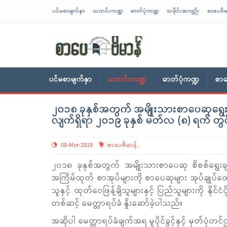
ပင်မစာမျက်နှာ
သတင်းကဏ္ဍ
ဓာတ်ပုံကဏ္ဍ
သမိုင်းအကျဉ်း
စာပေဗိမ
sarpaybeikman
ပင်မစာမျက်နှာ
သတင်းကဏ္ဍ
ဓာတ်ပုံကဏ္ဍ
စာပ
၂၀၁၈ ခုနှစ်အတွက် အမျိုးသားစာပေဆုရွေးချ
လျက်ရှိရာ ၂၀၁၉ ခုနှစ် မတ်လ (၈) ရက် တွင်
08-Mar-2019
စာပေဗိမာန်
,
၂၀၁၈ ခုနှစ်အတွက် အမျိုးသားစာပေဆု စိစစ်ရွေးခ
အကြိမ်ထုတ် စာအုပ်များကို စာပေဆုများ အုပ်ချုပ်ထောက်
သူနှင့် ထုတ်ဝေဖြန့်ချိသူများနှင့် ပြည်သူများကို နို
တစ်ဆင့် မေတ္တာရပ်ခံ နှိုးဆော်ခဲ့ပါသည်။
အဆိုပါ မေတ္တာရပ်ခံချက်အရ မူပိုင်ခွင့်နှင့် မှတ်ပု