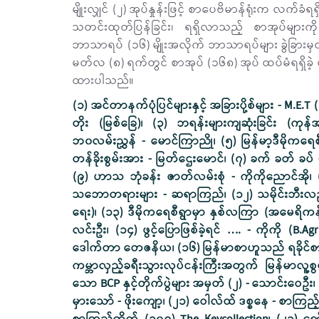
မျိုးလျှင် (၂) အုပ်နှုန်းဖြင့် စာပေဗိမာန်ရုံးက လက်
သတင်းထုတ်ပြန်ခြင်း၊ ရရှိလာသည့် စာအုပ်မျာ
ဘာသာရပ် (၁၆) မျိုးအလိုက် ဘာသာရပ်များ ခွဲခြားမှ
မတ်လ (၈) ရက်တွင် စာအုပ် (၁၆၈) အုပ် ထပ်မံရရှိခဲ
ထားပါသည်။
(၁) အင်တာနက်ပုံပြင်များနှင့် အခြားပို့စ်များ - M.E.T (mm.eng.tronslate)၊ (၂) ကိုယ့်အလှည့် နှင့်ရသစာစု၀တ္ထုတိုများ - ကိုတိုး (မြစ်ခြေ)၊ (၃) ဘရန်းများကျဆုံးခြင်း (ကုန်အမှတ်တံဆိပ်အချို့ ကျဆုံးခြင်း) - မနောစင်၊ (၄) လူငယ်များသို့ ဘ၀လမ်းညွှန် - မောင်ကြာညို၊ (၅) မြန်မာ့ဒီမိုကရေစီ ပုံစံသစ် အထင်ကရဖြစ်ရပ်များ - နောင်ရဲဦး၊ (၆) အပြုစိတ်ထား တန်ခိုးစွမ်းအား - မြတ်ဌေးမောင်၊ (၇) ခက် ခတ် ခပ် - ကောင်းမြင့်မြတ်ထူး၊ (၈) မြန်မာ့ မွတ်စလင်သမိုင်း - မောင်ရင်ဆု၊ (၉) ဟာသ ဘုံခန်း ဇာတ်လမ်းစုံ - ကိုကိုညောင်အို၊ (၁၀) ဟေး အချစ် ဟိုးမှာ နှင်းတွေ - ညီမင်းညို၊ (၁၁) မြတ်ဗုဒ္ဓ၏ သဘောတရားများ - ဆရာကြည်၊ (၁၂) သမိုင်းဘီးလည်နေတုန်း ဤခရီး မနီးပါနှင့်ဦး - မောင်မောင်သောင်းမြင့် (တရားရေး)၊ (၁၃) ဒီမိုကရေစီရွာမှာ နှစ်လကြာ (အမေရိကန် ပြည်ထောင်စုသွားစာပေ) ဟောပြောပွဲခရီး ဆောင်းပါးများ - ထင်လင်းဦး၊ (၁၄) ဖွင့်ပြောဖြစ်ခဲ့ရင် …. - ကိုကို (B.Agr.Sc)၊ (၁၅) ဘ၀ကို အငှားမချနဲ့ (အတွေးအမြင်စာစုများ) - ဓမ္မဝီရ ဒေါက်တာ တေဇနိယ၊ (၁၆) မြန်မာစာဟူသည် ရခိုင်စာလော၊ ဗမာစာလော - ဒွါရာ၀တီ - ဘသျှင်ကုသလ (ငွေသဇင်)၊ (၁၇) ကမ္ဘာလှည့်ခရီးသွားလုပ်ငန်းကြီးအတွက် မြန်မာလူ့စွမ်းအားရင်းမြစ်များ - မြင်းသည်တော် G-6300၊ (၁၈) သူတို့တိုက်ခဲ့သော BCP နှင့်တိုက်ပွဲများ အမှတ် (၂) - သောင်းဝေဦး၊ (၁၉) ငါကပွဲကြည့်သမား - မြဝင်း (ဒဿန)၊ (၂၀) ဂန္ဓာရီသမား အယူမှားသော် - ဖိုးကျော့၊ (၂၁) ဝေါလ်ထ် ဒစ္စနေ - စာကြည့်တိုက်စာစဉ်သစ် ၁၀၆ The Keycollection၊ (၂၂) ရစ်ချက် ဘရန်စန် - စာကြည့်တိုက် (၁၀၇) The Keycollection၊ (၂၃) ရော်လ် (ဒ်) ဒါးလ် - စာကြည့်တိုက် (၁၀၅) The Keycollection၊ (၂၄) လင်းယုန်ဂျာနယ် ဆောင်းပါးများစုစည်းမှု - ဒဂုန်တာရာဗန်းမော် တင်အောင်၊ (၂၅) ဟော့ဂ်ဝပ်မှော်ကျောင်းတော်၏ စာကြည့်တိုက် - ကောင်းမြတ်လွန်းသော် (ဆေးတက္ကသိုလ်)၊ (၂၆) စောစီးစွာနိုးထလာသော ငှက်ကလေးများနှင့် ပညာရှိနိုင်ငံတကာ ပုံပြင်များ - မောင်မဟာ၊ (၂၇) ဥမ္မာဒန္တီမှသည် နောက်ဆုံးဘ၀ဥပ္ပလဝဏ်ထေရီ - ဧကန်မင်း၊ (၂၈) ရှေးစာဆိုတော်ကြီးများ၏ ဟာသကဗျာ ဟာသစာ အမှတ် -၂ - သန်းထွန်း (လှည်းကူး)၊ (၂၉) အောင်မြင်တဲ့ လူတစ်ယောက်ဖြစ်ဖို့အတွက် ရှိသင့်သောလိုအပ်ချက်များ - သတိုးနွယ်၊ (၃၀) အောင်မြင်မှုအတွက် ဘ၀နေနည်းများ - သတိုးနွယ်၊ (၃၁) မိသားစုအတွက် နှလုံးသား အာဟာရ - မှိုင်း (ဆေး-၂)၊ (၃၂) ရောင်းချဖြန့်ဖြူးမှုလုပ်ငန်း၏ စီမံခန့်ခွဲမှုအခြေခံများ - ဦးသန်းဝင်းရွှေ၊ (၃၃) လူငယ်လမ်းညွှန်ဘ၀မီးရှူးတိုင် - ကြည်ရွှန်း၊ (၃၄) မြန်မာစာသင်ရိုးနှင့် သင်နည်း သုတေသန - ပါမောက္ခဦးသန်းထွဋ် (ငြိမ်း) ပညာရေးတက္ကသိုလ်၊ (၃၅) အိုးရှိုး Sho ဇောတိသ နက္ခတ်ဗေဒင် သိပ္ပံ အမြင် - အောင်မေဃ၊ (၃၆) စစ်ဘာကြောင့်ဖြစ် - အေးမောင်ကျော်၊ (၃၇) သဘာ၀ကပေးတဲ့ လက်ဆောင် (အထွေထွေကျန်းမာရေးဆောင်းပါးများ) - ဟမ်စိုင်း (ဆေး-မန်း)၊ (၃၈) ဘ၀ရဲ့ အဖြေမှန် - စိုးဝင်းထွဋ်၊ (၃၉) စာတစ်ကြောင်း အတိုဆုံး - ကိုချမ်း၊ (၄၀) ပြန်မြင်မိတဲ့ ပုံရိပ်အပိုင်းအစများ - ထိုက်၊ (၄၁) ရေနံလောက ဘ၀အထွေထွေနှင့် အခြားစာစုများ - သန်းထွန်း (ရေနံ)၊ (၄၂) အသိုက်ကိုက် - အကြည်တော်၊ (၄၃) CHIN LAND BEFORE AND AFTER EMBRACING CHRISTIANITY – PAUL THANG THAI၊ (၄၄) ၂ မိနစ်စာ အောင်မြင်ရေး ၁၀၀ - ကိုသူရ (Success up size)၊ (၄၅) မျိုးဆက်သစ် ရခိုင်ကျောင်းသားများ - ကလောင်စုံ၊ (၄၆) ဦးသန့်နှင့် ကမ္ဘာ့ငြိမ်းချမ်းရေး - သန်းထွန်း (လှည်းကူး)၊ (၄၇) အပြစ်မမြင်သမျှ ချစ်ခင်နေကြသည် - ဦးစောလွင် (B.Sc,D.P.M.S)၊ (၄၈) နေရူး၏ ထောင်တွင်းမှ သမီးထံပေးစာများ - ခင်လဝင်း (လူထုဒေါ်အမာ)၊ (၄၉) တိမ်ပန်းတိုင် - လင်္ကာရည်ကျော်၊ (၅၀) ပရဟိတဗျူဟာနှင့် အရပ်သားအသင်းအဖွဲ့ အထောက်အကူပြု ဆောင်းပါးများ - ကိုရွှေ၊ (၅၁) ဗုဒ္ဓ ဘုရားရှင် မြန်မာနိုင်ငံသို့ ဒေသစာရီကြွတော်မူစဉ် ပေါ်ထွန်းလာသော စေတီဘုရားများ - တက္ကသိုလ်မျိုး၊ (၅၂) တို့ဘုရား ကုလားမဟုတ်ပါ ဗမာနိုင်ငံ မြန်မာလူမျိုး - ဗိုလ်ကလေး အရှင်ပဏ္ဍိတ မော်ကျွန်း အရှင်ပဏ္ဍိတ ဓမ္မာစရိယ၊ M.A.Dip in Eng သီရိလင်္ကာ၊ (၅၃) စကားလက်ဆောင် တရားလက်ဆောင် လေးအိမ်စု အရှင်ဝိစိတ္တသာရ၊ (၅၄) ထူးခြားထင်ပေါ် ပထမကျော်များ - ဦးစန္ဒိမာ (စလင်း)၊ (၅၅) သန်းမြင့်ဦး ခေတ်သစ်မြန်မာပြည်အား ဖန်တီးပုံ ဖော်ခြင်း - အယ်ရိုး (တောင်ကြီး) မြန်မာပြန်၊ (၅၆) အမေရိကန်သမ္မတများနှင့် အမေရိကန် အမျိုးသားလုံခြုံရေး မဟာဗျူဟာ - ညီ-မြန်မာ၊ (၅၇) ခိုနန်းရှင်လိုဏ်ဂူတော်သမိုင်း မှတ်တမ်း - ကလောင်စုံ၊ (၅၈) မျိုးပွားပုံယူ တူမတူ - ဖိုးကျော့၊ (၅၉) ရဲဘော်သုံးကျိပ်ဝင်တို့၏ အတ္ထုပ္ပတ္တိ - အောင်ဝင်းထွဋ်၊ (၆၀) စွမ်းအင်တည်မြဲခြင်းနိယာမနှင့် ဗုဒ္ဓဝါဒ - အညတရ ၀နဝါသီ၊ (၆၁) ယသော်ဓရာမျက်ရည် - ၀ဏ္ဏသိရီ အရှင်(မဟိဒေါ တက္ကသိုလ်-ဘန်ကောက်)၊ (၆၂) ပျိုမနိုင်ရုံလေး ဂရုစိုက်ပေးပါ - E.C Fine - နာဂ၊ ဟုမ္မလင်း၊ (၆၃) ရတနာဂီရိ ခရီးသည် - မောင်သန်းဆွေ (ထားဝယ်)၊ (၆၄) အာယုမ္ဗေဒကုထုံးအနှစ်ချုပ် - ဓမ္မာစရိယ၊ အဘိဝံသဘွဲ့ရ သမားတော်ကြီး ဦးသောင်းနိုင်၊ (၆၅) မှော်ဝင်လမ်းမများ ကဗျာအခင်းအကျင်း - ဆောင်းဖြူ၊ မင်းမင်းဇော်မောင်၊ (၆၆) ပျော်ရွှင်မှုကို အခုပဲ ရယူလိုက်စို့ - မျိုးမင်းရန်အောင် မြန်မာပြန်၊ (၆၇) မြန်မာနိုင်ငံဆရာ အတတ်ပညာသမိုင်း - မောင်မြကျော် (ကျောင်းအုပ်ကြီး-ငြိမ်း၊ ရန်ကင်းပညာရေးကောလိပ်)၊ (၆၈) ပန်းချီရေးချင် ပုံဆွဲသင် (ကလေးများအတွက် အခြေခံပုံဆွဲနည်း) - Sein Shwe Phyo (Morris)၊ (၆၉) ပိတောက်ဖူးတဲ့ လတန်ခူးနှစ်ဦး သင်္ကြန်ခါအမှတ်