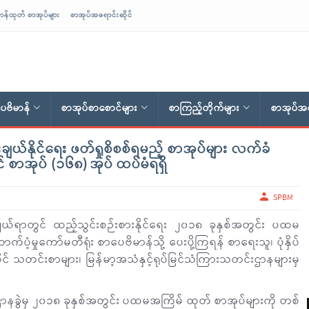
ာန်ထုတ် စာအုပ်များ
စာအုပ်အရောင်းဆိုင်
ေဗိမာန်
စာအုပ်စာစောင်များ
စာကြည့်တိုက်များ
စာအုပ်အရ
ယ်နိုင်ရေး ဖတ်ရှုစိစစ်ရမည့် စာအုပ်များ လက်ခံ
 စာအုပ် (၁၆၈) အုပ် ထပ်မံရရှိ
SPBM
ျယ်ရာတွင် ထည့်သွင်းစဉ်းစားနိုင်ရေး ၂၀၁၈ ခုနှစ်အတွင်း ပထမ
ပံ့မှုကော်မတီရုံး စာပေဗိမာန်သို့ ပေးပို့ကြရန် စာရေးသူ၊ ပုံနှိပ်
င်ငံပိုင် သတင်းစာများ၊ မြန်မာ့အသံနှင့်ရုပ်မြင်သံကြားသတင်းဌာနများမှ
ံတင်ဌာနခွဲမှ ၂၀၁၈ ခုနှစ်အတွင်း ပထမအကြိမ် ထုတ် စာအုပ်များကို တစ်