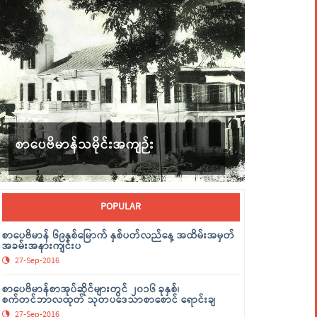
စာပေဗိမာန်သမိုင်းအကျဉ်း
POPULAR
စာပေဗိမာန် ၆၉နှစ်မြောက် နှစ်ပတ်လည်နေ့ အထိမ်းအမှတ်
အခမ်းအနားကျင်းပ
27-Sep-2016
စာပေဗိမာန်စာအုပ်ဆိုင်များတွင် ၂၀၁၆ ခုနှစ်၊
စက်တင်ဘာလထုတ် သုတပဒေသာစာစောင် ရောင်းချ
27-Sep-2016