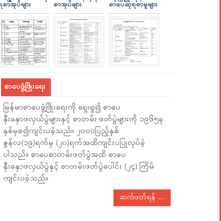
ရစာအုပ်များ
စာအုပ်များ
စာပေဆုရစာမူများ
စာပေဖွံ့ဖြိုးရေး
မြန်မာစာပေဖွံ့ဖြိုးရေးကို ရှေးရှု၍ စာပေ
နှီးနှောဖလှယ်ပွဲများနှင့် စာတမ်း ဖတ်ပွဲများကို ၁၉၆၅ခု
နှစ်မှစ၍ကျင်းပခဲ့သည်။ ၂၀၀၀ပြည့်နှစ်
ဇွန်လ(၁၉)ရက်မှ (၂၀)ရက်အထိကျင်းပပြုလုပ်ခဲ့
ပါသည်။ စာပေစာတမ်းဖတ်ပွဲအထိ စာပေ
နှီးနှောဖလှယ်ပွဲနှင့် စာတမ်းဖတ်ပွဲပေါင်း (၂၄) ကြိမ်
ကျင်းပခဲ့သည်။
ဆက်ဖတ်ရန်