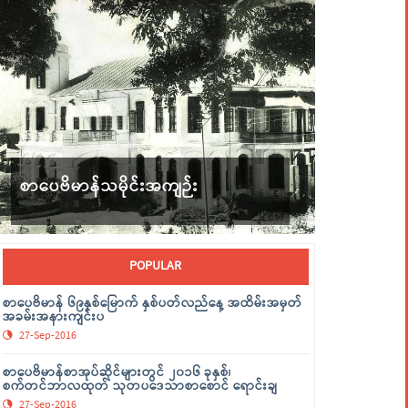
စာပေဗိမာန်သမိုင်းအကျဉ်း
POPULAR
စာပေဗိမာန် ၆၉နှစ်မြောက် နှစ်ပတ်လည်နေ့ အထိမ်းအမှတ်
အခမ်းအနားကျင်းပ
27-Sep-2016
စာပေဗိမာန်စာအုပ်ဆိုင်များတွင် ၂၀၁၆ ခုနှစ်၊
စက်တင်ဘာလထုတ် သုတပဒေသာစာစောင် ရောင်းချ
27-Sep-2016