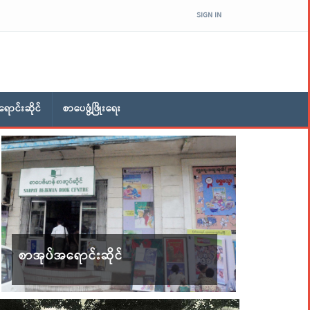
SIGN IN
ောင်းဆိုင်
စာပေဖွံ့ဖြိုးရေး
စာအုပ်အရောင်းဆိုင်