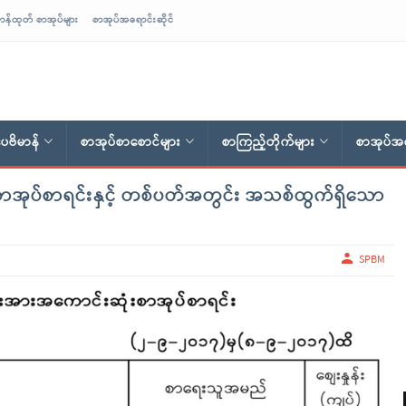
ာန်ထုတ် စာအုပ်များ
စာအုပ်အရောင်းဆိုင်
ေဗိမာန်
စာအုပ်စာစောင်များ
စာကြည့်တိုက်များ
စာအုပ်အရ
အုပ်စာရင်းနှင့် တစ်ပတ်အတွင်း အသစ်ထွက်ရှိသော
SPBM