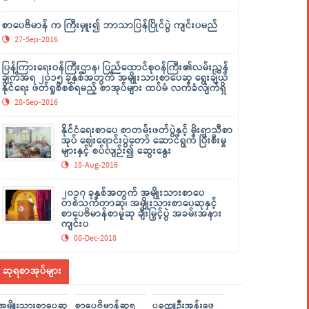
စာပေဗိမာန် က ကြီးမှူး၍ ဘာသာပြန်ပြိုင်ပွဲ ကျင်းပမည်
27-Sep-2016
ပြန်ကြားရေးဝန်ကြီးဌာန၊ ပြည်ထောင်စုဝန်ကြီး၏လမ်းညွှန်
ချက်အရ ၂၀၁၅ ခုနှစ်အတွက် အမျိုးသားစာပေဆု ရွေးချယ်
နိုင်ရေး ဖတ်ရှုစိစစ်ရမည့် စာအုပ်များ ထပ်မံ လက်ခံလျက်ရှိ
28-Sep-2016
နိုင်ငံရေးစာပေ စာတမ်းဖတ်ပွဲနှင့် မိုးရာသီစာ
အုပ် ဈေးရောင်းပွဲတော် ဆောင်ရွက် ပြီးစီးမှု
များနှင့် စပ်လျဉ်း၍ ဆွေးနွေး
18-Aug-2016
၂၀၁၇ ခုနှစ်အတွက် အမျိုးသားစာပေ
တစ်သက်တာဆု၊ အမျိုးသားစာပေဆုနှင့်
စာပေဗိမာန်စာမူဆု ချီးမြှင့်ပွဲ အခမ်းအနား
ကျင်းပ
08-Dec-2018
ဆုရစာအုပ်များ
အမျိူးသားစာပေဆု
စာပေဗိမာန်ဆုရ
ပခုက္ကူဦးအုန်းဖေ