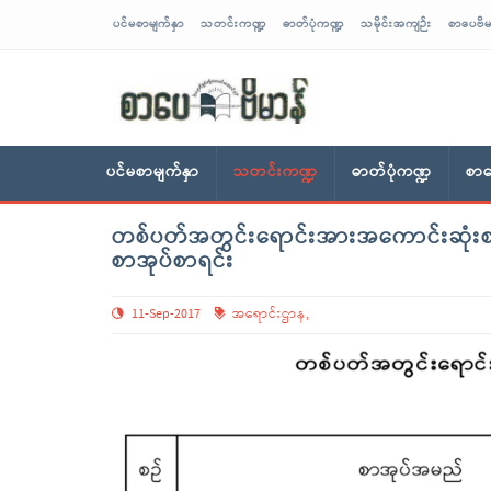
ပင်မစာမျက်နှာ
သတင်းကဏ္ဍ
ဓာတ်ပုံကဏ္ဍ
သမိုင်းအကျဉ်း
စာပေဗိမ
sarpaybeikman
ပင်မစာမျက်နှာ
သတင်းကဏ္ဍ
ဓာတ်ပုံကဏ္ဍ
စာပ
တစ်ပတ်အတွင်းရောင်းအားအကောင်းဆုံးစာ
စာအုပ်စာရင်း
11-Sep-2017
အရောင်းဌာန
,