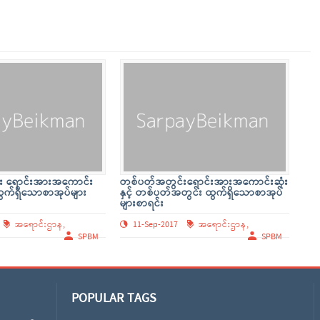
း ရောင်းအားအကောင်း
တစ်ပတ်အတွင်းရောင်းအားအကောင်းဆုံး
ထွက်ရှိသောစာအုပ်များ
နှင့် တစ်ပတ်အတွင်း ထွက်ရှိသောစာအုပ်
များစာရင်း
အရောင်းဌာန,
11-Sep-2017
အရောင်းဌာန,
SPBM
SPBM
POPULAR TAGS