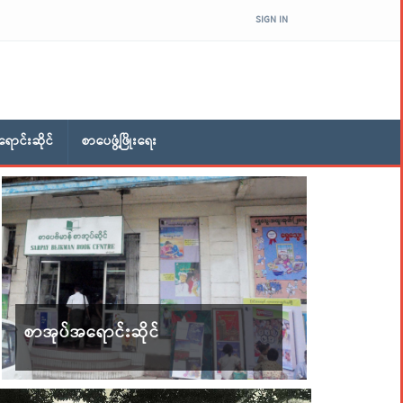
SIGN IN
ောင်းဆိုင်
စာပေဖွံ့ဖြိုးရေး
စာအုပ်အရောင်းဆိုင်