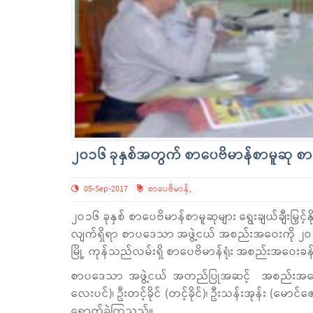
၂၀၁၆ ခုနှစ်အတွက် စာပေဗိမာန်စာမူဆု 
05-Sep-2017
စာပေဗိမာန်
,
၂ဝ၁၆ ခုနှစ် စာပေဗိမာန်စာမူဆုများ ရွေးချယ်ချီးမြှင
လျက်ရှိရာ စာပဒေသာ အဖွဲ့ငယ် အစည်းအဝေးကို ၂ဝ
မြို့ ကုန်သည်လမ်းရှိ စာပေဗိမာန်ရုံး အစည်းအဝေးခ
စာပဒေသာ အဖွဲ့ငယ် အတည်ပြုအဆင့် အစည်းအဝေးသိ
လေးပင်)၊ ဦးတင့်ခိုင် (တင့်ခိုင်)၊ ဦးသန်းအုန်း (မ
ရောက်ခဲ့ကြသည်။