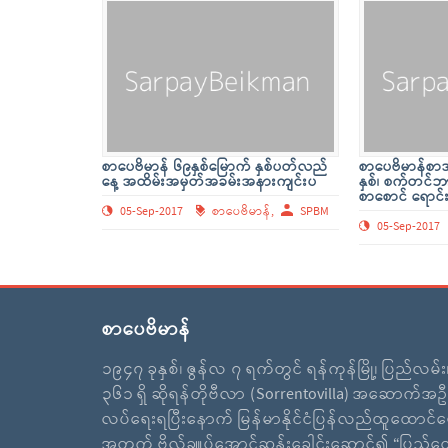
စာပေဗိမာန် ၆၉နှစ်မြောက် နှစ်ပတ်လည်
စာပေဗိမာန်စာအု
နေ့ အထိမ်းအမှတ်အခမ်းအနားကျင်းပ
နှစ်၊ စက်တင
စာစောင် ရောင်
05-Sep-2017
စာပေဗိမာန်,
SPBM
05-Sep-2017
စာပေဗိမာန်
၁၉၄၇ ခုနှစ်၊ ဇွန်လ ၇ ရက်တွင် ရန်ကုန်မြို့၊ ပြည်လမ်
၃၆၁ ရှိ ဆိုရန်တိုဗီလာ (Sorrentovilla) အဆောက်အဦ
လပ်ရေးရပြီးနောက် မြန်မာနိုင်ငံပြန်လည်ထူထောင်ရ
အတွက် ဗိုလ်ချူပ်အောင်ဆန်းခေါင်းဆောင်၍ “ပြည်ထ