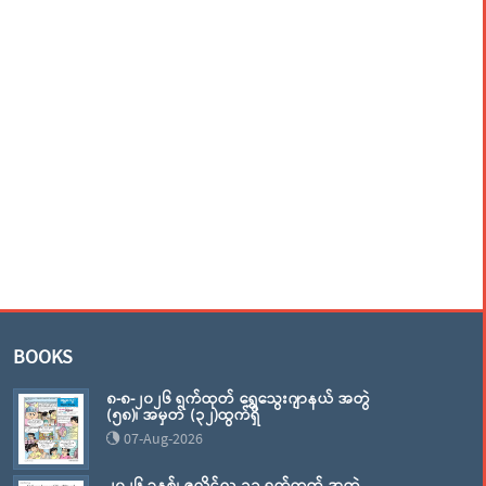
BOOKS
၈-၈-၂၀၂၆ ရက်ထုတ် ရွှေသွေးဂျာနယ် အတွဲ
(၅၈)၊ အမှတ် (၃၂)ထွက်ရှိ
07-Aug-2026