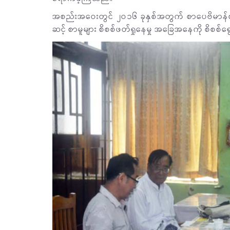
အစည်းအဝေးတွင် ၂ဝ၁၆ ခုနှစ်အတွက် စာပေဗိမာန်စာမူ
ဆင့် စာမူများ စိစစ်ဖတ်ရှုနေမှု အခြေအနေကို စိစစ်ရွ