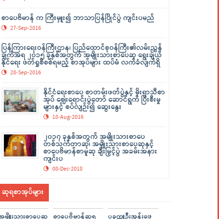
စာပေဗိမာန် က ကြီးမှူး၍ ဘာသာပြန်ပြိုင်ပွဲ ကျင်းပမည်
27-Sep-2016
ပြန်ကြားရေးဝန်ကြီးဌာန၊ ပြည်ထောင်စုဝန်ကြီး၏လမ်းညွှန်
ချက်အရ ၂၀၁၅ ခုနှစ်အတွက် အမျိုးသားစာပေဆု ရွေးချယ်
နိုင်ရေး ဖတ်ရှုစိစစ်ရမည့် စာအုပ်များ ထပ်မံ လက်ခံလျက်ရှိ
28-Sep-2016
နိုင်ငံရေးစာပေ စာတမ်းဖတ်ပွဲနှင့် မိုးရာသီစာ
အုပ် ဈေးရောင်းပွဲတော် ဆောင်ရွက် ပြီးစီးမှု
များနှင့် စပ်လျဉ်း၍ ဆွေးနွေး
18-Aug-2016
၂၀၁၇ ခုနှစ်အတွက် အမျိုးသားစာပေ
တစ်သက်တာဆု၊ အမျိုးသားစာပေဆုနှင့်
စာပေဗိမာန်စာမူဆု ချီးမြှင့်ပွဲ အခမ်းအနား
ကျင်းပ
08-Dec-2018
ဆုရစာအုပ်များ
အမျိူးသားစာပေဆု
စာပေဗိမာန်ဆုရ
ပခုက္ကူဦးအုန်းဖေ