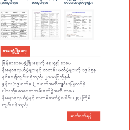
ရစာအုပ်များ
စာအုပ်များ
စာပေဆုရစာမူများ
စာပေဖွံ့ဖြိုးရေး
မြန်မာစာပေဖွံ့ဖြိုးရေးကို ရှေးရှု၍ စာပေ
နှီးနှောဖလှယ်ပွဲများနှင့် စာတမ်း ဖတ်ပွဲများကို ၁၉၆၅ခု
နှစ်မှစ၍ကျင်းပခဲ့သည်။ ၂၀၀၀ပြည့်နှစ်
ဇွန်လ(၁၉)ရက်မှ (၂၀)ရက်အထိကျင်းပပြုလုပ်ခဲ့
ပါသည်။ စာပေစာတမ်းဖတ်ပွဲအထိ စာပေ
နှီးနှောဖလှယ်ပွဲနှင့် စာတမ်းဖတ်ပွဲပေါင်း (၂၄) ကြိမ်
ကျင်းပခဲ့သည်။
ဆက်ဖတ်ရန်