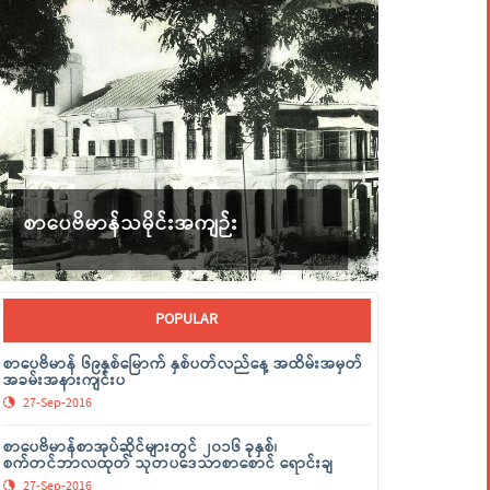
စာပေဗိမာန်သမိုင်းအကျဉ်း
POPULAR
စာပေဗိမာန် ၆၉နှစ်မြောက် နှစ်ပတ်လည်နေ့ အထိမ်းအမှတ်
အခမ်းအနားကျင်းပ
27-Sep-2016
စာပေဗိမာန်စာအုပ်ဆိုင်များတွင် ၂၀၁၆ ခုနှစ်၊
စက်တင်ဘာလထုတ် သုတပဒေသာစာစောင် ရောင်းချ
27-Sep-2016