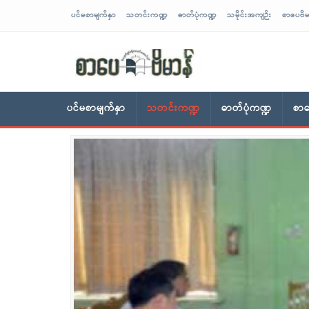
ပင်မစာမျက်နှာ
သတင်းကဏ္ဍ
ဓာတ်ပုံကဏ္ဍ
သမိုင်းအကျဉ်း
စာပေဗိမ
sarpaybeikman
ပင်မစာမျက်နှာ
သတင်းကဏ္ဍ
ဓာတ်ပုံကဏ္ဍ
စာပ