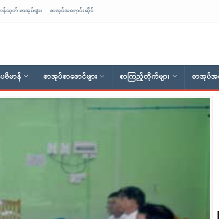
ာန်ထုတ် စာအုပ်များ
စာအုပ်အရောင်းဆိုင်
ေဗိမာန်
စာအုပ်စာစောင်များ
စာကြည့်တိုက်များ
စာအုပ်အရ