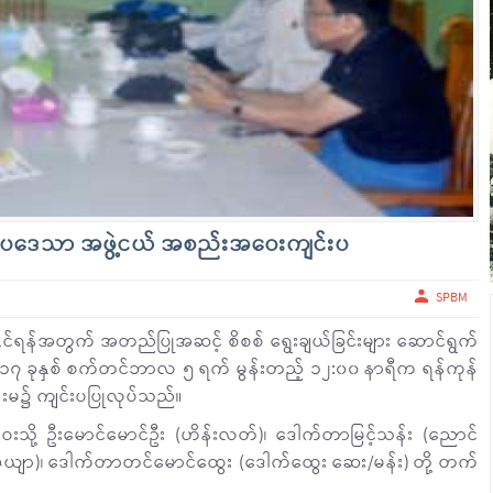
စာပဒေသာ အဖွဲ့ငယ် အစည်းအဝေးကျင်းပ
SPBM
့်နိုင်ရန်အတွက် အတည်ပြုအဆင့် စိစစ် ရွေးချယ်ခြင်းများ ဆောင်ရွက်
၁၇ ခုနှစ် စက်တင်ဘာလ ၅ ရက် မွန်းတည့် ၁၂:၀၀ နာရီက ရန်ကုန်
န်းမ၌ ကျင်းပပြုလုပ်သည်။
ု့ ဦးမောင်မောင်ဦး (ဟိန်းလတ်)၊ ဒေါက်တာမြင့်သန်း (ညောင်
ောင်ဇေယျာ)၊ ဒေါက်တာတင်မောင်ထွေး (ဒေါက်ထွေး ဆေး/မန်း) တို့ တက်