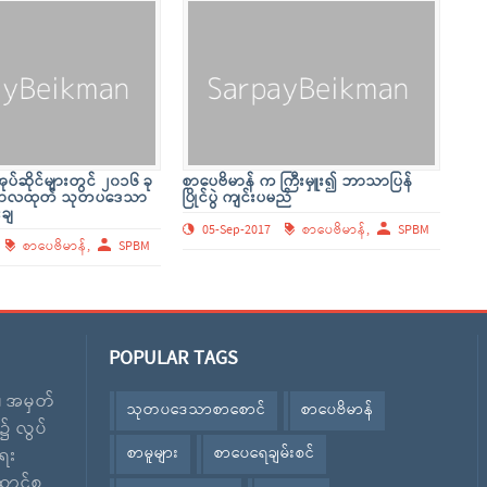
ပ်ဆိုင်များတွင် ၂၀၁၆ ခု
စာပေဗိမာန် က ကြီးမှူး၍ ဘာသာပြန်
်ဘာလထုတ် သုတပဒေသာ
ပြိုင်ပွဲ ကျင်းပမည်
းချ
05-Sep-2017
စာပေဗိမာန်,
SPBM
စာပေဗိမာန်,
SPBM
POPULAR TAGS
း၊ အမှတ်
သုတပဒေသာစာစောင်
စာပေဗိမာန်
၌ လွပ်
စာမူများ
စာပေရေချမ်းစင်
ေး
ောင်စု