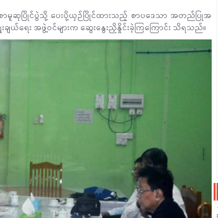
ဆုပြိုင်ပွဲသို့ ပေးပို့ယှဉ်ပြိုင်ထားသည့် စာပဒေသာ အတည်ပြုအ
ေးချယ်ရေး အဖွဲ့ဝင်များက ဆွေးနွေးညှိနှိုင်းခဲ့ကြကြောင်း သိရသည်။