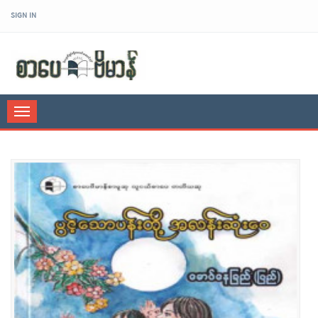
SIGN IN
sarpaybeikman
Toggle
navigation