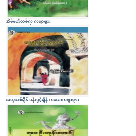
အိမ်မက်တစ်ရာ ကဗျာများ
အလှသစ်ချိန် ပန်းပွင့်ချိန် ကလေးကဗျာများ