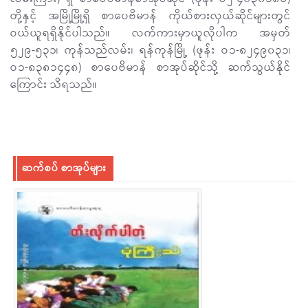
တို့နှင့် အမြို့မြို့ရှိ စာပေဗိမာန် ကိုယ်စားလှယ်ဆိုင်များတွင်
ဝယ်ယူရရှိနိုင်ပါသည်။ လက်ကားမှာယူလိုပါက အမှတ်
၅၂၉-၅၃၁၊ ကုန်သည်လမ်း၊ ရန်ကုန်မြို့ (ဖုန်း ဝ၁-၈၂၄၉၀၃၁၊
ဝ၁-၈၃၈၁၄၄၈) စာပေဗိမာန် စာအုပ်ဆိုင်သို့ ဆက်သွယ်နိုင်
ကြောင်း သိရသည်။
ဆက်စပ် စာအုပ်များ