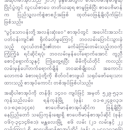
အဆိုပါစာအုပ်သည် ၂ဝ၁၇ ခုနှစ်အတွက် စာပေဗိမာန်စာမူဆု
ပြိုင်ပွဲတွင် လူငယ်စာပေ တတိယဆုရ စာမူဖြစ်ပြီး စာပေဗိမာန်
က ပြည်သူ့လက်စွဲစာစဉ်အဖြစ် ထုတ်ဝေဖြန့်ချိလိုက်ခြင်း
ဖြစ်သည်။
“ပွင့်သောပန်းတို့ အလန်းဆုံးဝေ” စာအုပ်တွင် အပေါင်းအသင်း
ပတ်ဝန်းကျင်၏ ရိုက်ခတ်မှုကြောင့် ဘဝလမ်းပြောင်းသွားခဲ့
သည့် လူငယ်တစ်ဦး၏ဘဝ၊ ခက်ခဲကြမ်းတမ်းသည့်ဘဝကို
ကြံ့ကြံ့ခံ ရင်ဆိုင်ရပုံ၊ ဘဝလမ်းမှန်ပေါ်ရောက်အောင် ကူညီ
စောင့်ရှောက်သူနှင့် ကြုံတွေ့ရပြီး မိမိကိုယ်တိုင် ကလည်း
လမ်းမှန်ပေါ်တက်ရောက်ချိန် ဘဝဆစ်ချိုးဝယ် အကောင်း
လောကဓံ ခံစားရပုံတို့ကို စိတ်ဝင်စားဖွယ် သရုပ်ဖော်ရေးသား
ထားသည့် စာအုပ်ကောင်း တစ်အုပ်ဖြစ်ပါသည်။
အဆိုပါစာအုပ်ကို တန်ဖိုး ၁၄၀၀ ကျပ်ဖြင့် အမှတ် ၅၂၉-၅၃၁၊
ကုန်သည်လမ်း၊ ရန်ကုန်မြို့ (ဖုန်း ဝ၁-၈၂၄၉၀၃၁၊
ဝ၁-၈၃၈၁၄၄၈) စာပေဗိမာန်စာအုပ်ဆိုင်က ဖြန့်ချိပြီး
နေပြည်တော် သပြေကုန်းစျေးရှိ စာပေဗိမာန်စာအုပ်ဆိုင် (ဖုန်း
ဝ၆၇-၃၄၁၄၆၈၁)၊ မန္တလေးမြို့ ၈၆ လမ်း (၂၁ လမ်းနှင့် ၂၂
လမ်းကြား) ရှိ စာပေဗိမာန်စာအုပ်ဆိုင် (ဖုန်း ဝ၂-၄၀၃၀၁၈၆)