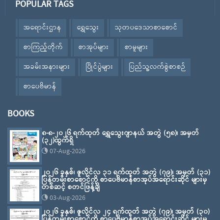
POPULAR TAGS
အရောင်းဌာန
ရွှေသွေး
သုတပဒေသာစာစောင်
စာကြည့်တိုက်
စာအုပ်များ
စာမူများ
အခမ်းအနားများ
ပြိုင်ပွဲများ
ပြည်သူ့လက်စွဲစာစဉ်
စာပေဗိမာန်
BOOKS
၈-၈-၂၀၂၆ ရက်ထုတ် ရွှေသွေးဂျာနယ် အတွဲ (၅၈)၊ အမှတ်
(၃၂)ထွက်ရှိ
07-Aug-2026
၂၀၂၆ ခုနှစ်၊ ဇူလိုင်လ ၃၁ ရက်ထုတ် အတွဲ (၇၉)၊ အမှတ် (၃၁)
ပြန်တမ်းစာစောင်ကို စာပေဗိမာန်စာအုပ်အရောင်းဆိုင် များမှ
တစ်ဆင့် စတင်ဖြန့်ချိ
03-Aug-2026
၂၀၂၆ ခုနှစ်၊ ဇူလိုင်လ ၂၄ ရက်ထုတ် အတွဲ (၇၉)၊ အမှတ် (၃၀)
ပြန်တမ်းစာစောင်ကို စာပေဗိမာန်စာအုပ်အရောင်းဆိုင် များမှ