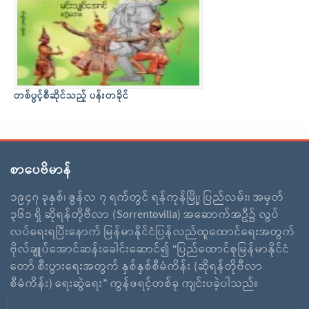
တစ်ပွင့်စီဆိုင်သည့် ပန်းတခိုင်
စာပေဗိမာန်
၁၉၄၇ ခုနှစ်၊ ဇွန်လ ၇ ရက်တွင် ရန်ကုန်မြို့၊ ပြည်လမ်း၊ အမှတ်
၃၆၁ ရှိ ဆိုရန်တိုဗီလာ (Sorrentovilla) အဆောက်အဦ၌ လွပ်
လပ်ရေးရပြီးနောက် မြန်မာနိုင်ငံပြန်လည်ထူထောင်ရေးအတွက်
ဗိုလ်ချူပ်အောင်ဆန်းခေါင်းဆောင်၍ “ပြည်ထောင်စုမြန်မာနိုင်ငံ
တော် စီးပွားရေးအတွက် နှစ်နှစ်စီမံကိန်း (ဆိုရန်တိုဗီလာ
စီမံကိန်း) ရေးဆွဲရေး” ကွန်ဖရင့်တစ်ခု ကျင်းပခဲ့ပါသည်။