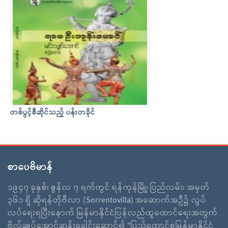
တစ်ပွင့်စီဆိုင်သည့် ပန်းတခိုင်
စာပေဗိမာန်
၁၉၄၇ ခုနှစ်၊ ဇွန်လ ၇ ရက်တွင် ရန်ကုန်မြို့၊ ပြည်လမ်း၊ အမှတ်
၃၆၁ ရှိ ဆိုရန်တိုဗီလာ (Sorrentovilla) အဆောက်အဦ၌ လွပ်
လပ်ရေးရပြီးနောက် မြန်မာနိုင်ငံပြန်လည်ထူထောင်ရေးအတွက်
ဗိုလ်ချူပ်အောင်ဆန်းခေါင်းဆောင်၍ “ပြည်ထောင်စုမြန်မာနိုင်ငံ