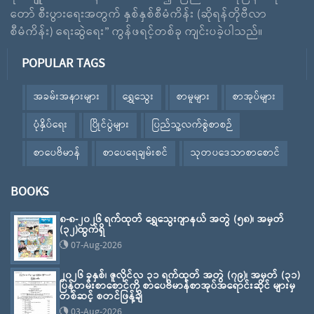
တော် စီးပွားရေးအတွက် နှစ်နှစ်စီမံကိန်း (ဆိုရန်တိုဗီလာ
စီမံကိန်း) ရေးဆွဲရေး” ကွန်ဖရင့်တစ်ခု ကျင်းပခဲ့ပါသည်။
POPULAR TAGS
အခမ်းအနားများ
ရွှေသွေး
စာမူများ
စာအုပ်များ
ပုံနှိပ်ရေး
ပြိုင်ပွဲများ
ပြည်သူ့လက်စွဲစာစဉ်
စာပေဗိမာန်
စာပေရေချမ်းစင်
သုတပဒေသာစာစောင်
BOOKS
၈-၈-၂၀၂၆ ရက်ထုတ် ရွှေသွေးဂျာနယ် အတွဲ (၅၈)၊ အမှတ်
(၃၂)ထွက်ရှိ
07-Aug-2026
၂၀၂၆ ခုနှစ်၊ ဇူလိုင်လ ၃၁ ရက်ထုတ် အတွဲ (၇၉)၊ အမှတ် (၃၁)
ပြန်တမ်းစာစောင်ကို စာပေဗိမာန်စာအုပ်အရောင်းဆိုင် များမှ
တစ်ဆင့် စတင်ဖြန့်ချိ
03-Aug-2026