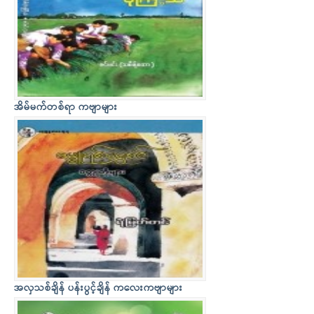
အိမ်မက်တစ်ရာ ကဗျာများ
အလှသစ်ချိန် ပန်းပွင့်ချိန် ကလေးကဗျာများ