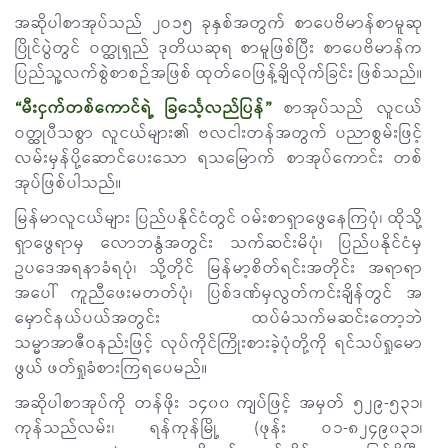
အဆိုပါစာအုပ်သည် ၂ဝ၁၅ ခုနှစ်အတွက် စာပေဗိမာန်စာမူဆု
ပြိုင်ပွဲတွင် ဝတ္ထုရှည် ဒုတိယဆုရ စာမူဖြစ်ပြီး စာပေဗိမာန်က
ပြည်သူ့လက်စွဲစာစဉ်အဖြစ် ထုတ်ဝေဖြန့်ချိလိုက်ခြင်း ဖြစ်သည်။
“မီးငှက်တစ်ကောင်ရဲ့ ခြင်္သေ့လည်ပြန်”
စာအုပ်သည် လူငယ်
ဝတ္ထုပီသစွာ လူငယ်များ၏ ဗလငါးတန်အတွက် ပညာစွမ်းဖြင့်
လမ်းမှန်ပို့ဆောင်ပေး‌သော ရသမြောက် စာအုပ်ကောင်း တစ်
အုပ်ဖြစ်ပါသည်။
မြန်မာလူငယ်များ ပြည်ပနိုင်ငံတွင် ဝမ်းစာရှာဖွေနေကြပုံ၊ ထိုသို့
ရှာဖွေရာမှ လောဘနွံအတွင်း သက်ဆင်းမိပုံ၊ ပြည်ပနိုင်ငံမှ
ဥပဒေအရနာခံရပုံ၊ သို့တိုင် မြန်မာ့စိတ်ရင်းအတိုင်း အရာရာ
အပေါ် ကူညီဖေးမတတ်ပုံ၊ ပြစ်ဒဏ်မှလွတ်ကင်းချိန်တွင် အ
မှောင်နယ်ပယ်အတွင်း ထပ်မံသက်မဆင်းတော့ဘဲ
သမ္မာအာဇီဝနည်းဖြင့် လုပ်ကိုင်ကြိုးစားခဲ့ပုံတို့ကို ရင်သပ်ရှုမော
ဖွယ် ဖတ်ရှုခံစားကြရပေမည်။
အဆိုပါစာအုပ်ကို တန်ဖိုး ၁၄၀၀ ကျပ်ဖြင့် အမှတ် ၅၂၉-၅၃၁၊
ကုန်သည်လမ်း၊ ရန်ကုန်မြို့ (ဖုန်း ဝ၁-၈၂၄၉၀၃၁၊