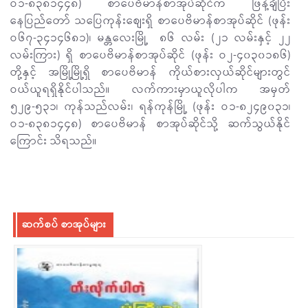
ဝ၁-၈၃၈၁၄၄၈) စာပေဗိမာန်စာအုပ်ဆိုင်က ဖြန့်ချိပြီး
နေပြည်တော် သပြေကုန်းစျေးရှိ စာပေဗိမာန်စာအုပ်ဆိုင် (ဖုန်း
ဝ၆၇-၃၄၁၄၆၈၁)၊ မန္တလေးမြို့ ၈၆ လမ်း (၂၁ လမ်းနှင့် ၂၂
လမ်းကြား) ရှိ စာပေဗိမာန်စာအုပ်ဆိုင် (ဖုန်း ဝ၂-၄၀၃၀၁၈၆)
တို့နှင့် အမြို့မြို့ရှိ စာပေဗိမာန် ကိုယ်စားလှယ်ဆိုင်များတွင်
ဝယ်ယူရရှိနိုင်ပါသည်။ လက်ကားမှာယူလိုပါက အမှတ်
၅၂၉-၅၃၁၊ ကုန်သည်လမ်း၊ ရန်ကုန်မြို့ (ဖုန်း ဝ၁-၈၂၄၉၀၃၁၊
ဝ၁-၈၃၈၁၄၄၈) စာပေဗိမာန် စာအုပ်ဆိုင်သို့ ဆက်သွယ်နိုင်
ကြောင်း သိရသည်။
ဆက်စပ် စာအုပ်များ