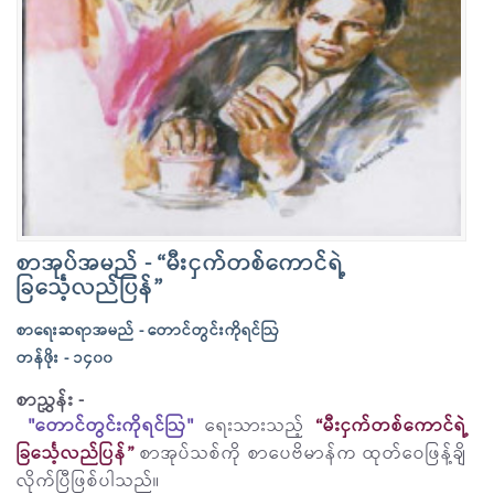
စာအုပ်အမည် - “မီးငှက်တစ်ကောင်ရဲ့
ခြင်္သေ့လည်ပြန်”
စာရေးဆရာအမည် - တောင်တွင်းကိုရင်ဩ
တန်ဖိုး - ၁၄၀၀
စာညွှန်း -
"တောင်တွင်းကိုရင်ဩ"
ရေးသားသည့်
“မီးငှက်တစ်ကောင်ရဲ့
ခြင်္သေ့လည်ပြန်”
စာအုပ်သစ်ကို စာပေဗိမာန်က ထုတ်ဝေဖြန့်ချိ
လိုက်ပြီဖြစ်ပါသည်။