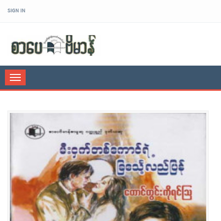
SIGN IN
sarpaybeikman
Toggle
navigation