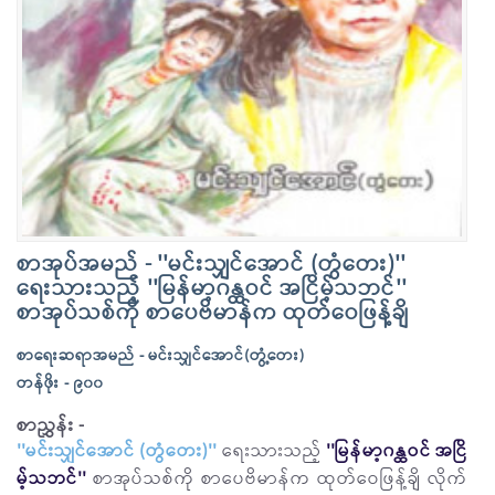
စာအုပ်အမည် - ''မင်းသျှင်အောင် (တွံတေး)''
ရေးသားသည့် ''မြန်မာ့ဂန္ထဝင် အငြိမ့်သဘင်''
စာအုပ်သစ်ကို စာပေဗိမာန်က ထုတ်ဝေဖြန့်ချိ
စာရေးဆရာအမည် - မင်းသျှင်အောင်(တွံ့တေး)
တန်ဖိုး - ၉၀၀
စာညွှန်း -
''မင်းသျှင်အောင် (တွံတေး)''
ရေးသားသည့်
''မြန်မာ့ဂန္ထဝင် အငြိ
မ့်သဘင်''
စာအုပ်သစ်ကို စာပေဗိမာန်က ထုတ်ဝေဖြန့်ချိ လိုက်