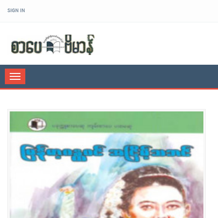
SIGN IN
sarpaybeikman
Toggle
navigation