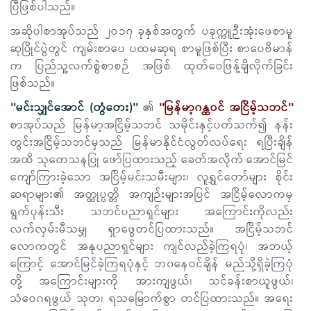
ပြီဖြစ်ပါသည်။
အဆိုပါစာအုပ်သည် ၂ဝ၁၇ ခုနှစ်အတွက် ပခုက္ကူဉီးအုံးဖေစာမူ
ဆုပြိုင်ပွဲတွင် ကျမ်းစာပေ ပထမဆုရ စာမူဖြစ်ပြီး စာပေဗိမာန်
က ပြည်သူ့လက်စွဲစာစဉ် အဖြစ် ထုတ်ဝေဖြန့်ချိလိုက်ခြင်း
ဖြစ်သည်။
''မင်းသျှင်အောင် (တွံတေး)''
၏
''မြန်မာ့ဂန္ထဝင် အငြိမ့်သဘင်''
စာအုပ်သည် မြန်မာ့အငြိမ့်သဘင် သမိုင်းနှင့်ပတ်သက်၍ နန်း
တွင်းအငြိမ့်သဘင်မှသည် မြန်မာနိုင်ငံလွတ်လပ်ရေး ရပြီးချိန်
အထိ သုတေသနပြု ဖော်ပြထားသည့် ခေတ်အလိုက် အောင်မြင်
ကျော်ကြားခဲ့သော အငြိမ့်မင်းသမီးများ၊ လူရွှင်တော်များ စိုင်း
ဆရာများ၏ အတ္ထုပ္ပတ္တိ အကျဉ်းများအပြင် အငြိမ့်လောကမှ
ရွက်ပုန်းသီး သဘင်ပညာရှင်များ အကြောင်းကိုလည်း
လက်လှမ်းမီသမျှ ရှာဖွေတင်ပြထားသည်။ အငြိမ့်သဘင်
လောကတွင် အနုပညာရှင်များ ကျင်လည်ခဲ့ကြရပုံ၊ အဘယ့်
ကြောင့် အောင်မြင်ခဲ့ကြရပုံနှင့် ဘ၀နေဝင်ချိန် မည်သို့ရှိခဲ့ကြပုံ
တို့ အကြောင်းများကို အားကျဖွယ်၊ သင်ခန်းစာယူဖွယ်၊
သံဝေဂရဖွယ် သုတ၊ ရသမြောက်စွာ တင်ပြထားသည်။ အရေး