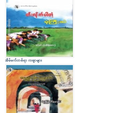
အိမ်မက်တစ်ရာ ကဗျာများ