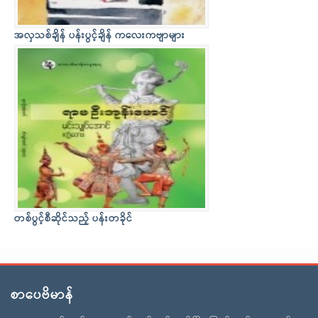
အလှသစ်ချိန် ပန်းပွင့်ချိန် ကလေးကဗျာများ
တစ်ပွင့်စီဆိုင်သည့် ပန်းတခိုင်
စာပေဗိမာန်