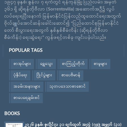
၁၉၄၇ ခုနှစ်၊ ဇွန်လ ၇ ရက်တွင် ရန်ကုန်မြို့၊ ပြည်လမ်း၊ အမှတ်
၃၆၁ ရှိ ဆိုရန်တိုဗီလာ (Sorrentovilla) အဆောက်အဦ၌ လွပ်
လပ်ရေးရပြီးနောက် မြန်မာနိုင်ငံပြန်လည်ထူထောင်ရေးအတွက်
ဗိုလ်ချူပ်အောင်ဆန်းခေါင်းဆောင်၍ “ပြည်ထောင်စုမြန်မာနိုင်ငံ
တော် စီးပွားရေးအတွက် နှစ်နှစ်စီမံကိန်း (ဆိုရန်တိုဗီလာ
စီမံကိန်း) ရေးဆွဲရေး” ကွန်ဖရင့်တစ်ခု ကျင်းပခဲ့ပါသည်။
POPULAR TAGS
စာအုပ်များ
ရွှေသွေး
စာကြည့်တိုက်
စာမူများ
ပုံနှိပ်ရေး
ပြိုင်ပွဲများ
စာပေဗိမာန်
အခမ်းအနားများ
သုတပဒေသာစာစောင်
စာပေရေချမ်းစင်
BOOKS
၂၀၂၆ ခုနှစ်၊ ဇူလိုင်လ ၃၁ ရက်ထုတ် အတွဲ (၇၉)၊ အမှတ် (၃၁)