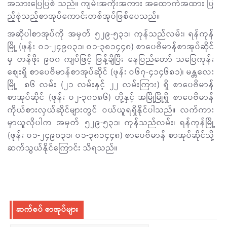
အသားပြေပြစ် သည်။ ကျမ်းအကိုးအကား အထောက်အထား ပြ
ည့်စုံသည့်စာအုပ်ကောင်းတစ်အုပ်ဖြစ်ပေသည်။
အဆိုပါစာအုပ်ကို အမှတ် ၅၂၉-၅၃၁၊ ကုန်သည်လမ်း၊ ရန်ကုန်
မြို့ (ဖုန်း ဝ၁-၂၄၉၀၃၁၊ ဝ၁-၃၈၁၄၄၈) စာပေဗိမာန်စာအုပ်ဆိုင်
မှ တန်ဖိုး ၉၀၀ ကျပ်ဖြင့် ဖြန့်ချိပြီး နေပြည်တော် သပြေကုန်း
စျေးရှိ စာပေဗိမာန်စာအုပ်ဆိုင် (ဖုန်း ဝ၆၇-၄၁၄၆၈၁)၊ မန္တလေး
မြို့ ၈၆ လမ်း (၂၁ လမ်းနှင့် ၂၂ လမ်းကြား) ရှိ စာပေဗိမာန်
စာအုပ်ဆိုင် (ဖုန်း ဝ၂-၃၀၁၈၆) တို့နှင့် အမြို့မြို့ရှိ စာပေဗိမာန်
ကိုယ်စားလှယ်ဆိုင်များတွင် ဝယ်ယူရရှိနိုင်ပါသည်။ လက်ကား
မှာယူလိုပါက အမှတ် ၅၂၉-၅၃၁၊ ကုန်သည်လမ်း၊ ရန်ကုန်မြို့
(ဖုန်း ဝ၁-၂၄၉၀၃၁၊ ဝ၁-၃၈၁၄၄၈) စာပေဗိမာန် စာအုပ်ဆိုင်သို့
ဆက်သွယ်နိုင်ကြောင်း သိရသည်။
ဆက်စပ် စာအုပ်များ