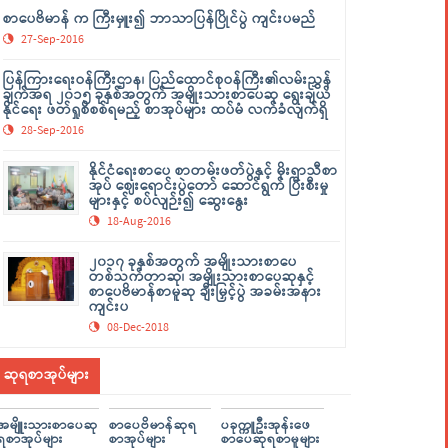
စာပေဗိမာန် က ကြီးမှူး၍ ဘာသာပြန်ပြိုင်ပွဲ ကျင်းပမည်
27-Sep-2016
ပြန်ကြားရေးဝန်ကြီးဌာန၊ ပြည်ထောင်စုဝန်ကြီး၏လမ်းညွှန်
ချက်အရ ၂၀၁၅ ခုနှစ်အတွက် အမျိုးသားစာပေဆု ရွေးချယ်
နိုင်ရေး ဖတ်ရှုစိစစ်ရမည့် စာအုပ်များ ထပ်မံ လက်ခံလျက်ရှိ
28-Sep-2016
နိုင်ငံရေးစာပေ စာတမ်းဖတ်ပွဲနှင့် မိုးရာသီစာ
အုပ် ဈေးရောင်းပွဲတော် ဆောင်ရွက် ပြီးစီးမှု
များနှင့် စပ်လျဉ်း၍ ဆွေးနွေး
18-Aug-2016
၂၀၁၇ ခုနှစ်အတွက် အမျိုးသားစာပေ
တစ်သက်တာဆု၊ အမျိုးသားစာပေဆုနှင့်
စာပေဗိမာန်စာမူဆု ချီးမြှင့်ပွဲ အခမ်းအနား
ကျင်းပ
08-Dec-2018
ဆုရစာအုပ်များ
အမျိူးသားစာပေဆု
စာပေဗိမာန်ဆုရ
ပခုက္ကူဦးအုန်းဖေ
ရစာအုပ်များ
စာအုပ်များ
စာပေဆုရစာမူများ