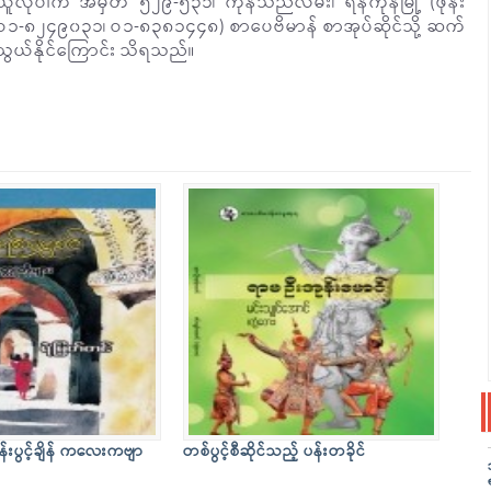
ယူလိုပါက အမှတ် ၅၂၉-၅၃၁၊ ကုန်သည်လမ်း၊ ရန်ကုန်မြို့ (ဖုန်း
ဝ၁-၈၂၄၉၀၃၁၊ ဝ၁-၈၃၈၁၄၄၈) စာပေဗိမာန် စာအုပ်ဆိုင်သို့ ဆက်
သွယ်နိုင်ကြောင်း သိရသည်။
န်းပွင့်ချိန် ကလေးကဗျာ
တစ်ပွင့်စီဆိုင်သည့် ပန်းတခိုင်