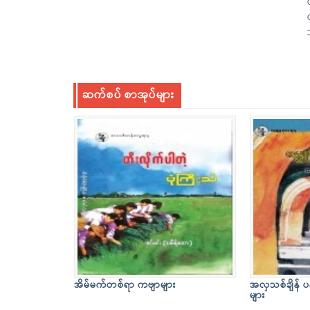
ဆက်စပ် စာအုပ်များ
အိမ်မက်တစ်ရာ ကဗျာများ
အလှသစ်ချိန် ပ
များ