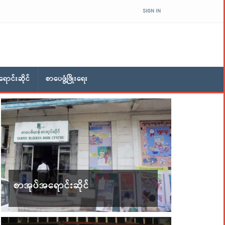
SIGN IN
ောင်းဆိုင်
စာပေဖွံ့ဖြိုးရေး
စာအုပ်အရောင်းဆိုင်