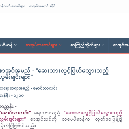
ာန်ထုတ် စာအုပ်များ
စာအုပ်အရောင်းဆိုင်
ေဗိမာန်
စာအုပ်စာစောင်များ
စာကြည့်တိုက်များ
စာအုပ်အရ
စာအုပ်အမည် - “ဆေးသားလွင့်ပြယ်မသွားသည့်
လွမ်းချင်းများ”
စာရေးဆရာအမည် - မောင်သာလင်း
တန်ဖိုး - ၁၂၀၀
စာညွှန်း -
“မောင်သာလင်း”
ရေးသားသည့်
“ဆေးသားလွင့်ပြယ်မသွားသည့်
လွမ်းချင်းများ”
စာအုပ်သစ်ကို စာပေဗိမာန်က ထုတ်ဝေဖြန့်ချိ
လိုက်ပြီဖြစ်ပါသည်။