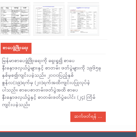
စာပေဖွံ့ဖြိုးရေး
မြန်မာစာပေဖွံ့ဖြိုးရေးကို ရှေးရှု၍ စာပေ
နှီးနှောဖလှယ်ပွဲများနှင့် စာတမ်း ဖတ်ပွဲများကို ၁၉၆၅ခု
နှစ်မှစ၍ကျင်းပခဲ့သည်။ ၂၀၀၀ပြည့်နှစ်
ဇွန်လ(၁၉)ရက်မှ (၂၀)ရက်အထိကျင်းပပြုလုပ်ခဲ့
ပါသည်။ စာပေစာတမ်းဖတ်ပွဲအထိ စာပေ
နှီးနှောဖလှယ်ပွဲနှင့် စာတမ်းဖတ်ပွဲပေါင်း (၂၄) ကြိမ်
ကျင်းပခဲ့သည်။
ဆက်ဖတ်ရန်