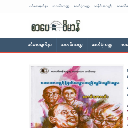
ပင်မစာမျက်နှာ
သတင်းကဏ္ဍ
ဓာတ်ပုံကဏ္ဍ
သမိုင်းအကျဉ်း
စာပေဗိမ
sarpaybeikman
ပင်မစာမျက်နှာ
သတင်းကဏ္ဍ
ဓာတ်ပုံကဏ္ဍ
စာပ