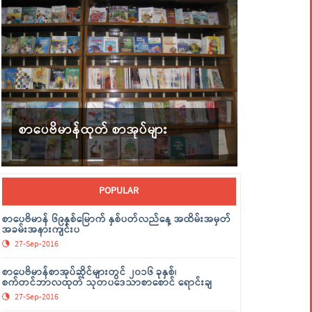
စာပေဗိမာန်ထုတ် စာအုပ်များ
POPULAR
စာပေဗိမာန် ၆၉နှစ်မြောက် နှစ်ပတ်လည်နေ့ အထိမ်းအမှတ်
အခမ်းအနားကျင်းပ
27-Sep-2016
စာပေဗိမာန်စာအုပ်ဆိုင်များတွင် ၂၀၁၆ ခုနှစ်၊
စက်တင်ဘာလထုတ် သုတပဒေသာစာစောင် ရောင်းချ
27-Sep-2016