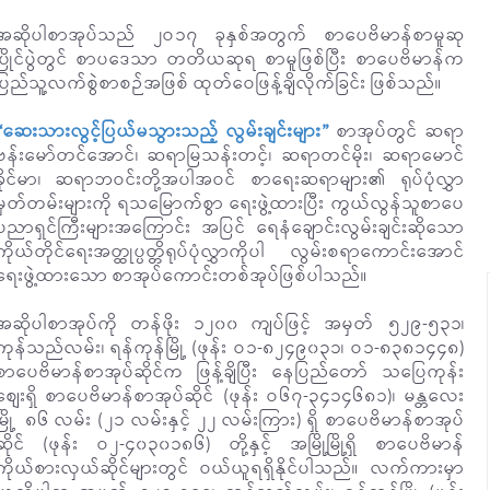
အဆိုပါစာအုပ်သည် ၂ဝ၁၇ ခုနှစ်အတွက် စာပေဗိမာန်စာမူဆု
ပြိုင်ပွဲတွင် စာပဒေသာ တတိယဆုရ စာမူဖြစ်ပြီး စာပေဗိမာန်က
ပြည်သူ့လက်စွဲစာစဉ်အဖြစ် ထုတ်ဝေဖြန့်ချိလိုက်ခြင်း ဖြစ်သည်။
“ဆေးသားလွင့်ပြယ်မသွားသည့် လွမ်းချင်းများ”
စာအုပ်တွင် ဆရာ
ဗန်းမော်တင်အောင်၊ ဆရာမြသန်းတင့်၊ ဆရာတင်မိုး၊ ဆရာမောင်
ခိုင်မာ၊ ဆရာဘဝင်းတို့အပါအဝင် စာရေးဆရာများ၏ ရုပ်ပုံလွှာ
မှတ်တမ်းများကို ရသမြောက်စွာ ရေးဖွဲ့ထားပြီး ကွယ်လွန်သူစာပေ
ပညာရှင်ကြီးများအကြောင်း အပြင် ရေနံချောင်းလွမ်းချင်းဆိုသော
ကိုယ်တိုင်ရေးအတ္ထုပ္ပတ္တိရုပ်ပုံလွှာကိုပါ လွမ်းစရာကောင်းအောင်
ရေးဖွဲ့ထားသော စာအုပ်ကောင်းတစ်အုပ်ဖြစ်ပါသည်။
အဆိုပါစာအုပ်ကို တန်ဖိုး ၁၂၀၀ ကျပ်ဖြင့် အမှတ် ၅၂၉-၅၃၁၊
ကုန်သည်လမ်း၊ ရန်ကုန်မြို့ (ဖုန်း ဝ၁-၈၂၄၉၀၃၁၊ ဝ၁-၈၃၈၁၄၄၈)
စာပေဗိမာန်စာအုပ်ဆိုင်က ဖြန့်ချိပြီး နေပြည်တော် သပြေကုန်း
စျေးရှိ စာပေဗိမာန်စာအုပ်ဆိုင် (ဖုန်း ဝ၆၇-၃၄၁၄၆၈၁)၊ မန္တလေး
မြို့ ၈၆ လမ်း (၂၁ လမ်းနှင့် ၂၂ လမ်းကြား) ရှိ စာပေဗိမာန်စာအုပ်
ဆိုင် (ဖုန်း ဝ၂-၄၀၃၀၁၈၆) တို့နှင့် အမြို့မြို့ရှိ စာပေဗိမာန်
ကိုယ်စားလှယ်ဆိုင်များတွင် ဝယ်ယူရရှိနိုင်ပါသည်။ လက်ကားမှာ