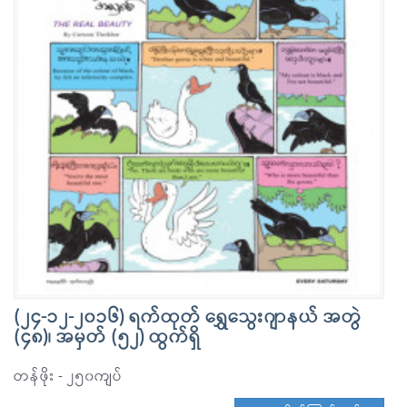
(၂၄-၁၂-၂၀၁၆) ရက်ထုတ် ရွှေသွေးဂျာနယ် အတွဲ
(၄၈)၊ အမှတ် (၅၂) ထွက်ရှိ
တန်ဖိုး - ၂၅၀ကျပ်