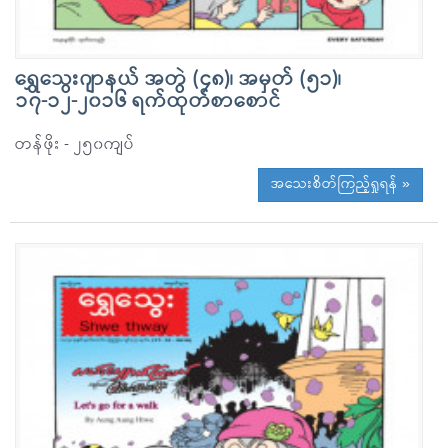
ရွှေသွေးဂျာနယ် အတွဲ (၄၈)၊ အမှတ် (၅၁)၊
၁၇-၁၂-၂၀၁၆ ရက်ထုတ်စာစောင်
တန်ဖိုး - ၂၅၀ကျပ်
အသေးစိတ်ကြည့်ရှုရန် »