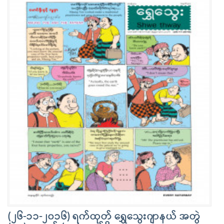
(၂၆-၁၁-၂၀၁၆) ရက်ထုတ် ရွှေသွေးဂျာနယ် အတွဲ