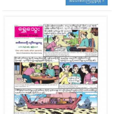
အသေးစိတ်ကြည့်ရှုရန် »