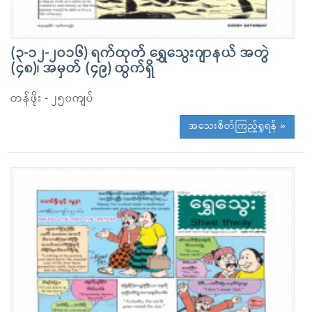
(၃-၁၂-၂၀၁၆) ရက်ထုတ် ရွှေသွေးဂျာနယ် အတွဲ
(၄၈)၊ အမှတ် (၄၉) ထွက်ရှိ
တန်ဖိုး - ၂၅၀ကျပ်
အသေးစိတ်ကြည့်ရှုရန် »