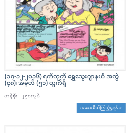
(၁၇-၁၂-၂၀၁၆) ရက်ထုတ် ရွှေသွေးဂျာနယ် အတွဲ
(၄၈)၊ အမှတ် (၅၁) ထွက်ရှိ
တန်ဖိုး - ၂၅၀ကျပ်
အသေးစိတ်ကြည့်ရှုရန် »