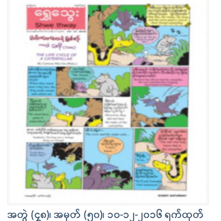
အတွဲ (၄၈)၊ အမှတ် (၅၀)၊ ၁၀-၁၂-၂၀၁၆ ရက်ထုတ်