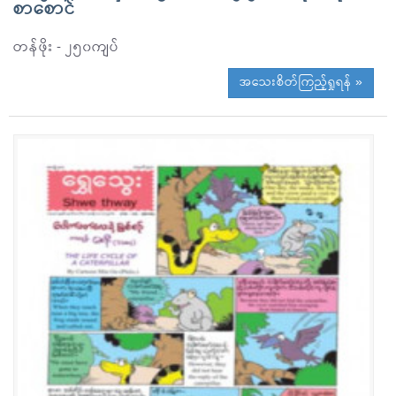
စာစောင်
တန်ဖိုး - ၂၅၀ကျပ်
အသေးစိတ်ကြည့်ရှုရန် »