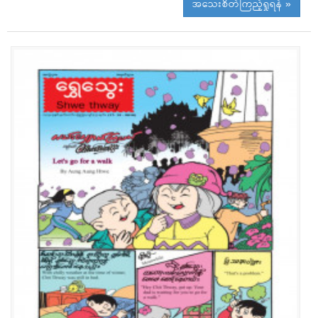
အသေးစိတ်ကြည့်ရှုရန် »