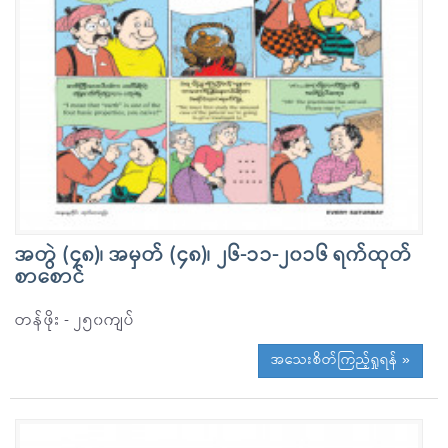
အတွဲ (၄၈)၊ အမှတ် (၄၈)၊ ၂၆-၁၁-၂၀၁၆ ရက်ထုတ်
စာစောင်
တန်ဖိုး - ၂၅၀ကျပ်
အသေးစိတ်ကြည့်ရှုရန် »