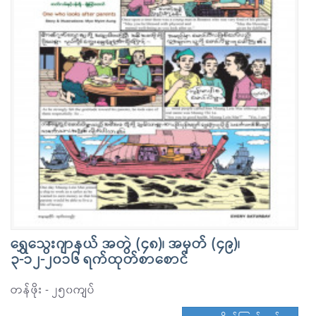
ရွှေသွေးဂျာနယ် အတွဲ (၄၈)၊ အမှတ် (၄၉)၊
၃-၁၂-၂၀၁၆ ရက်ထုတ်စာစောင်
တန်ဖိုး - ၂၅၀ကျပ်