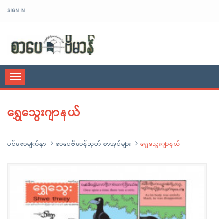
SIGN IN
sarpaybeikman
Toggle
navigation
ရွှေသွေးဂျာနယ်
ပင်မစာမျက်နှာ
စာပေဗိမာန်ထုတ် စာအုပ်များ
ရွှေသွေးဂျာနယ်