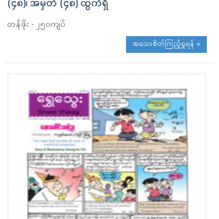
(၄၈)၊ အမှတ် (၄၈) ထွက်ရှိ
တန်ဖိုး - ၂၅၀ကျပ်
အသေးစိတ်ကြည့်ရှုရန် »