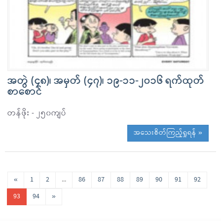
အတွဲ (၄၈)၊ အမှတ် (၄၇)၊ ၁၉-၁၁-၂၀၁၆ ရက်ထုတ်
စာစောင်
တန်ဖိုး - ၂၅၀ကျပ်
အသေးစိတ်ကြည့်ရှုရန် »
«
1
2
...
86
87
88
89
90
91
92
93
94
»