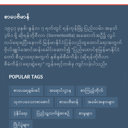
စာပေဗိမာန်
၁၉၄၇ ခုနှစ်၊ ဇွန်လ ၇ ရက်တွင် ရန်ကုန်မြို့၊ ပြည်လမ်း၊ အမှတ်
၃၆၁ ရှိ ဆိုရန်တိုဗီလာ (Sorrentovilla) အဆောက်အဦ၌ လွပ်
လပ်ရေးရပြီးနောက် မြန်မာနိုင်ငံပြန်လည်ထူထောင်ရေးအတွက်
ဗိုလ်ချူပ်အောင်ဆန်းခေါင်းဆောင်၍ “ပြည်ထောင်စုမြန်မာနိုင်ငံ
တော် စီးပွားရေးအတွက် နှစ်နှစ်စီမံကိန်း (ဆိုရန်တိုဗီလာ
စီမံကိန်း) ရေးဆွဲရေး” ကွန်ဖရင့်တစ်ခု ကျင်းပခဲ့ပါသည်။
POPULAR TAGS
စာပေရေချမ်းစင်
အရောင်းဌာန
စာကြည့်တိုက်
သုတပဒေသာစာစောင်
စာပေဗိမာန်
အခမ်းအနားများ
ပုံနှိပ်ရေး
ပြည်သူ့လက်စွဲစာစဉ်
စာမူများ
ပြိုင်ပွဲများ