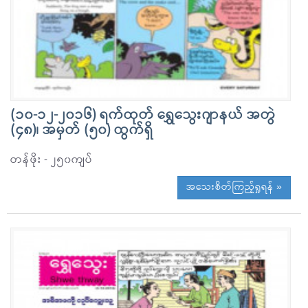
(၁၀-၁၂-၂၀၁၆) ရက်ထုတ် ရွှေသွေးဂျာနယ် အတွဲ
(၄၈)၊ အမှတ် (၅၀) ထွက်ရှိ
တန်ဖိုး - ၂၅၀ကျပ်
အသေးစိတ်ကြည့်ရှုရန် »