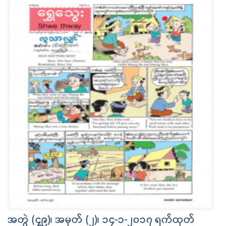
အတွဲ (၄၉)၊ အမှတ် (၂)၊ ၁၄-၁-၂၀၁၇ ရက်ထုတ်