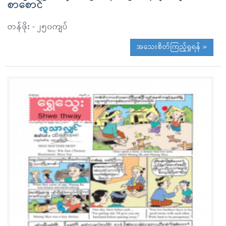
စာစောင်
တန်ဖိုး - ၂၅၀ကျပ်
အသေးစိတ်ကြည့်ရှုရန် »