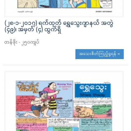
(၂၈-၁-၂၀၁၇) ရက်ထုတ် ရွှေသွေးဂျာနယ် အတွဲ
(၄၉)၊ အမှတ် (၄) ထွက်ရှိ
တန်ဖိုး - ၂၅၀ကျပ်
အသေးစိတ်ကြည့်ရှုရန် »