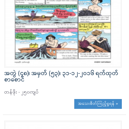
အတွဲ (၄၈)၊ အမှတ် (၅၃)၊ ၃၁-၁၂-၂၀၁၆ ရက်ထုတ်
စာစောင်
တန်ဖိုး - ၂၅၀ကျပ်
အသေးစိတ်ကြည့်ရှုရန် »