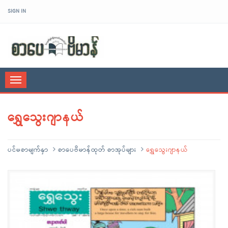
SIGN IN
sarpaybeikman
Toggle
navigation
ရွှေသွေးဂျာနယ်
ပင်မစာမျက်နှာ
စာပေဗိမာန်ထုတ် စာအုပ်များ
ရွှေသွေးဂျာနယ်