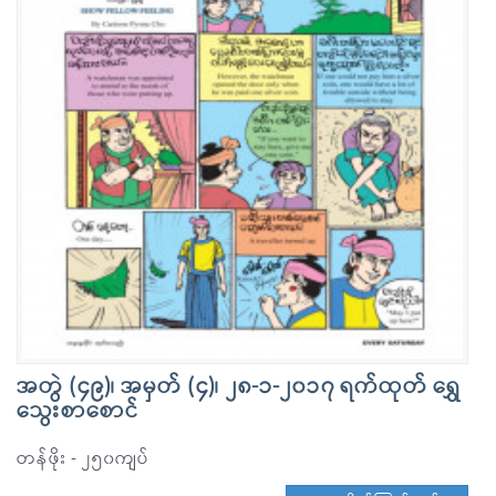
အတွဲ (၄၉)၊ အမှတ် (၄)၊ ၂၈-၁-၂၀၁၇ ရက်ထုတ် ရွှေ
သွေးစာစောင်
တန်ဖိုး - ၂၅၀ကျပ်