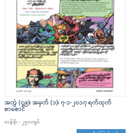
အတွဲ (၄၉)၊ အမှတ် (၁)၊ ၇-၁-၂၀၁၇ ရက်ထုတ်
စာစောင်
တန်ဖိုး - ၂၅၀ကျပ်