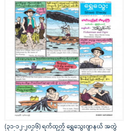
(၃၁-၁၂-၂၀၁၆) ရက်ထုတ် ရွှေသွေးဂျာနယ် အတွဲ