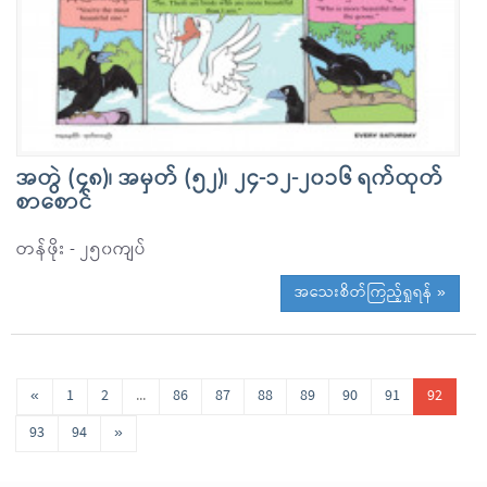
အတွဲ (၄၈)၊ အမှတ် (၅၂)၊ ၂၄-၁၂-၂၀၁၆ ရက်ထုတ်
စာစောင်
တန်ဖိုး - ၂၅၀ကျပ်
အသေးစိတ်ကြည့်ရှုရန် »
«
1
2
...
86
87
88
89
90
91
92
93
94
»