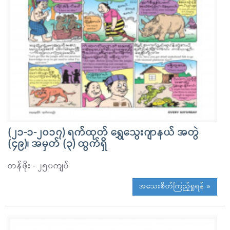
(၂၁-၁-၂၀၁၇) ရက်ထုတ် ရွှေသွေးဂျာနယ် အတွဲ
(၄၉)၊ အမှတ် (၃) ထွက်ရှိ
တန်ဖိုး - ၂၅၀ကျပ်
အသေးစိတ်ကြည့်ရှုရန် »