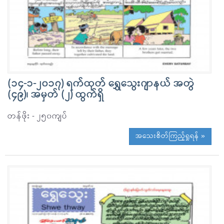
(၁၄-၁-၂၀၁၇) ရက်ထုတ် ရွှေသွေးဂျာနယ် အတွဲ
(၄၉)၊ အမှတ် (၂) ထွက်ရှိ
တန်ဖိုး - ၂၅၀ကျပ်
အသေးစိတ်ကြည့်ရှုရန် »