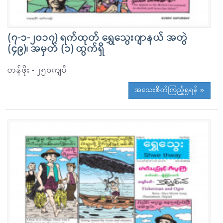
(၇-၁-၂၀၁၇) ရက်ထုတ် ရွှေသွေးဂျာနယ် အတွဲ
(၄၉)၊ အမှတ် (၁) ထွက်ရှိ
တန်ဖိုး - ၂၅၀ကျပ်
အသေးစိတ်ကြည့်ရှုရန် »