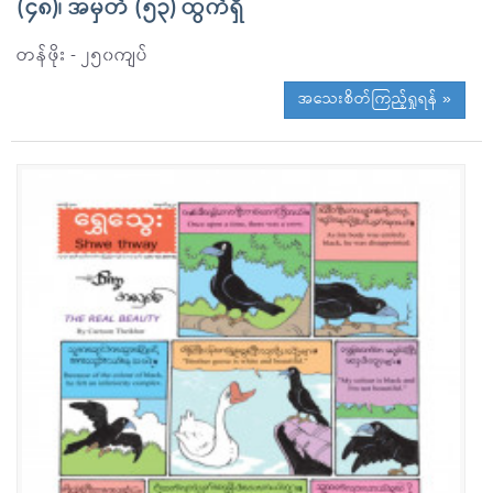
(၄၈)၊ အမှတ် (၅၃) ထွက်ရှိ
တန်ဖိုး - ၂၅၀ကျပ်
အသေးစိတ်ကြည့်ရှုရန် »