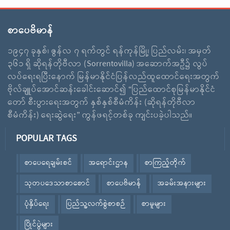
စာပေဗိမာန်
၁၉၄၇ ခုနှစ်၊ ဇွန်လ ၇ ရက်တွင် ရန်ကုန်မြို့၊ ပြည်လမ်း၊ အမှတ်
၃၆၁ ရှိ ဆိုရန်တိုဗီလာ (Sorrentovilla) အဆောက်အဦ၌ လွပ်
လပ်ရေးရပြီးနောက် မြန်မာနိုင်ငံပြန်လည်ထူထောင်ရေးအတွက်
ဗိုလ်ချူပ်အောင်ဆန်းခေါင်းဆောင်၍ “ပြည်ထောင်စုမြန်မာနိုင်ငံ
တော် စီးပွားရေးအတွက် နှစ်နှစ်စီမံကိန်း (ဆိုရန်တိုဗီလာ
စီမံကိန်း) ရေးဆွဲရေး” ကွန်ဖရင့်တစ်ခု ကျင်းပခဲ့ပါသည်။
POPULAR TAGS
စာပေရေချမ်းစင်
အရောင်းဌာန
စာကြည့်တိုက်
သုတပဒေသာစာစောင်
စာပေဗိမာန်
အခမ်းအနားများ
ပုံနှိပ်ရေး
ပြည်သူ့လက်စွဲစာစဉ်
စာမူများ
ပြိုင်ပွဲများ