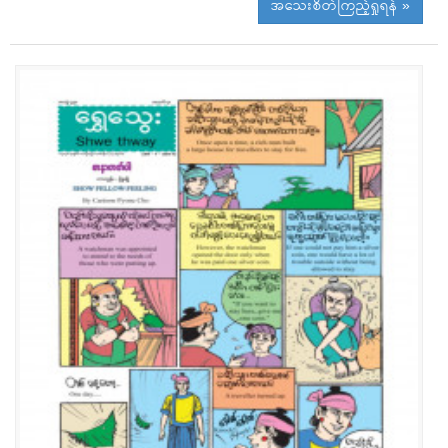
အသေးစိတ်ကြည့်ရှုရန် »