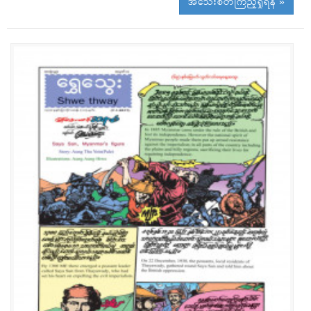
အသေးစိတ်ကြည့်ရှုရန် »