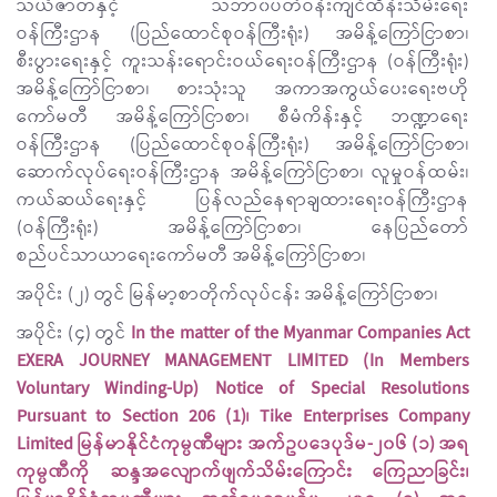
သယံဇာတနှင့် သဘာ၀ပတ်ဝန်းကျင်ထိန်းသိမ်းရေး
ဝန်ကြီးဌာန (ပြည်ထောင်စုဝန်ကြီးရုံး) အမိန့်ကြော်ငြာစာ၊
စီးပွားရေးနှင့် ကူးသန်းရောင်းဝယ်ရေးဝန်ကြီးဌာန (ဝန်ကြီးရုံး)
အမိန့်ကြော်ငြာစာ၊ စားသုံးသူ အကာအကွယ်ပေးရေးဗဟို
ကော်မတီ အမိန့်ကြော်ငြာစာ၊ စီမံကိန်းနှင့် ဘဏ္ဍာရေး
ဝန်ကြီးဌာန (ပြည်ထောင်စုဝန်ကြီးရုံး) အမိန့်ကြော်ငြာစာ၊
ဆောက်လုပ်ရေးဝန်ကြီးဌာန အမိန့်ကြော်ငြာစာ၊ လူမှုဝန်ထမ်း၊
ကယ်ဆယ်ရေးနှင့် ပြန်လည်နေရာချထားရေးဝန်ကြီးဌာန
(ဝန်ကြီးရုံး) အမိန့်ကြော်ငြာစာ၊ နေပြည်တော်
စည်ပင်သာယာရေးကော်မတီ အမိန့်ကြော်ငြာစာ၊
အပိုင်း (၂) တွင် မြန်မာ့စာတိုက်လုပ်ငန်း အမိန့်ကြော်ငြာစာ၊
အပိုင်း (၄) တွင်
In the matter of the Myanmar Companies Act
EXERA JOURNEY MANAGEMENT LIMITED (In Members
Voluntary Winding-Up) Notice of Special Resolutions
Pursuant to Section 206 (1)၊ Tike Enterprises Company
Limited မြန်မာနိုင်ငံကုမ္ပဏီများ အက်ဥပဒေပုဒ်မ-၂၀၆ (၁) အရ
ကုမ္ပဏီကို ဆန္ဒအလျောက်ဖျက်သိမ်းကြောင်း ကြေညာခြင်း၊