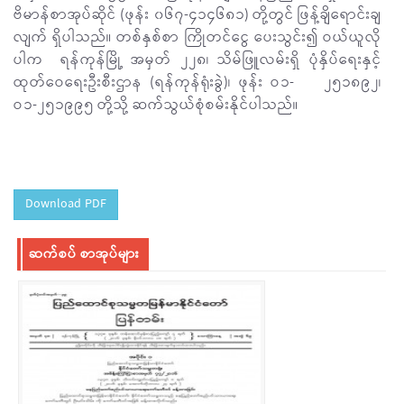
ဗိမာန်စာအုပ်ဆိုင် (ဖုန်း ၀၆၇-၄၁၄၆၈၁) တို့တွင် ဖြန့်ချိရောင်းချ
လျက် ရှိပါသည်။ တစ်နှစ်စာ ကြိုတင်ငွေ ပေးသွင်း၍ ဝယ်ယူလို
ပါက ရန်ကုန်မြို့ အမှတ် ၂၂၈၊ သိမ်ဖြူလမ်းရှိ ပုံနှိပ်ရေးနှင့်
ထုတ်ဝေရေးဦးစီးဌာန (ရန်ကုန်ရုံးခွဲ)၊ ဖုန်း ဝ၁- ၂၅၁၈၉၂၊
ဝ၁-၂၅၁၉၉၅ တို့သို့ ဆက်သွယ်စုံစမ်းနိုင်ပါသည်။
Download PDF
ဆက်စပ် စာအုပ်များ