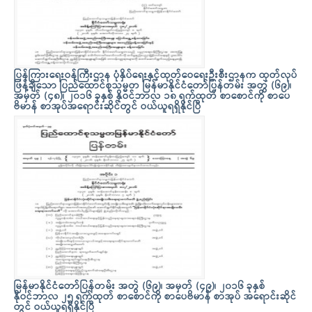
ပြန်ကြားရေးဝန်ကြီးဌာန ပုံနှိပ်ရေးနှင့်ထုတ်ဝေရေးဦးစီးဌာနက ထုတ်လုပ်
ဖြန့်ချိသော ပြည်ထောင်စုသမ္မတ မြန်မာနိုင်ငံတော်ပြန်တမ်း အတွဲ (၆၉)၊
အမှတ် (၄၈)၊ ၂၀၁၆ ခုနှစ် နိုဝင်ဘာလ ၁၈ ရက်ထုတ် စာစောင်ကို စာပေ
ဗိမာန် စာအုပ်အရောင်းဆိုင်တွင် ဝယ်ယူရရှိနိုင်ပြီ
မြန်မာနိုင်ငံတော်ပြန်တမ်း အတွဲ (၆၉)၊ အမှတ် (၄၉)၊ ၂၀၁၆ ခုနှစ်
နိုဝင်ဘာလ ၂၅ ရက်ထုတ် စာစောင်ကို စာပေဗိမာန် စာအုပ် အရောင်းဆိုင်
တွင် ဝယ်ယူရရှိနိုင်ပြီ