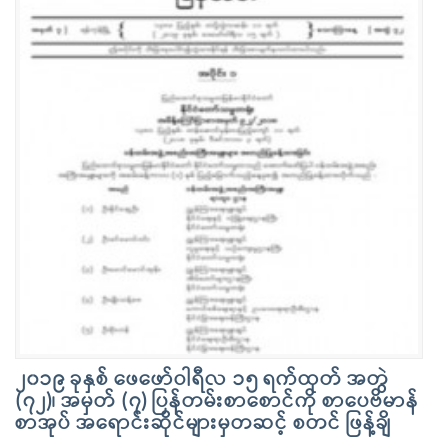
၂၀၁၉ ခုနှစ် ဖေဖော်ဝါရီလ ၁၅ ရက်ထုတ် အတွဲ
(၇၂)၊ အမှတ် (၇) ပြန်တမ်းစာစောင်ကို စာပေဗိမာန်
စာအုပ် အရောင်းဆိုင်များမှတဆင့် စတင် ဖြန့်ချိ