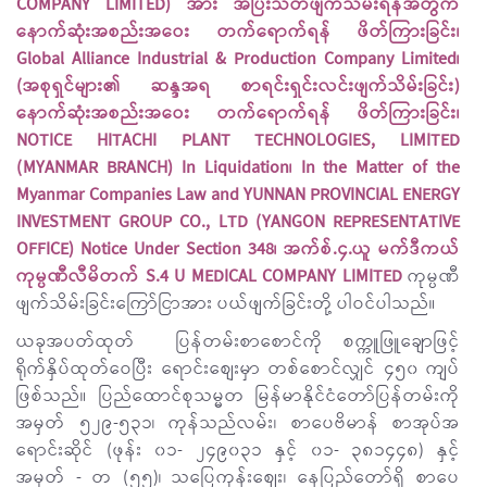
COMPANY LIMITED) အား အပြီးသတ်ဖျက်သိမ်းရန်အတွက်
နောက်ဆုံးအစည်းအဝေး တက်ရောက်ရန် ဖိတ်ကြားခြင်း၊
Global Alliance Industrial & Production Company Limited၊
(အစုရှင်များ၏ ဆန္ဒအရ စာရင်းရှင်းလင်းဖျက်သိမ်းခြင်း)
နောက်ဆုံးအစည်းအဝေး တက်ရောက်ရန် ဖိတ်ကြားခြင်း၊
NOTICE HITACHI PLANT TECHNOLOGIES, LIMITED
(MYANMAR BRANCH) In Liquidation၊ In the Matter of the
Myanmar Companies Law and YUNNAN PROVINCIAL ENERGY
INVESTMENT GROUP CO., LTD (YANGON REPRESENTATIVE
OFFICE) Notice Under Section 348၊ အက်စ်.၄.ယူ မက်ဒီကယ်
ကုမ္ပဏီလီမိတက် S.4 U MEDICAL COMPANY LIMITED
ကုမ္ပဏီ
ဖျက်သိမ်းခြင်းကြော်ငြာအား ပယ်ဖျက်ခြင်းတို့ ပါဝင်ပါသည်။
ယခုအပတ်ထုတ် ပြန်တမ်းစာစောင်ကို စက္ကူဖြူချောဖြင့်
ရိုက်နှိပ်ထုတ်ဝေပြီး ရောင်းစျေးမှာ တစ်စောင်လျှင် ၄၅၀ ကျပ်
ဖြစ်သည်။ ပြည်ထောင်စုသမ္မတ မြန်မာနိုင်ငံတော်ပြန်တမ်းကို
အမှတ် ၅၂၉-၅၃၁၊ ကုန်သည်လမ်း၊ စာပေဗိမာန် စာအုပ်အ
ရောင်းဆိုင် (ဖုန်း ၀၁- ၂၄၉၀၃၁ နှင့် ၀၁- ၃၈၁၄၄၈) နှင့်
အမှတ် - တ (၅၅)၊ သပြေကုန်းစျေး၊ နေပြည်တော်ရှိ စာပေ