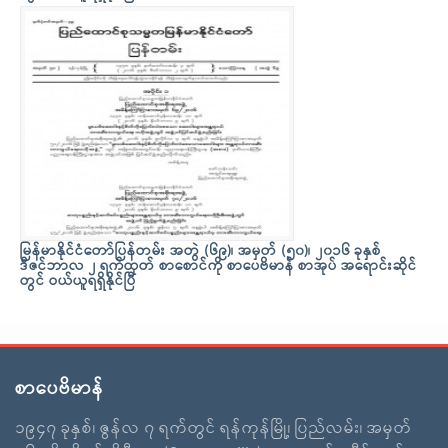
မြန်မာနိုင်ငံတော်ပြန်တမ်း အတွဲ (၆၉)၊ အမှတ် (၅၀)၊ ၂၀၁၆ ခုနှစ်
ဒီဇင်ဘာလ ၂ ရက်ထုတ် စာစောင်ကို စာပေဗိမာန် စာအုပ် အရောင်းဆိုင်
တွင် ဝယ်ယူရရှိနိုင်ပြီ
စာပေဗိမာန်
၁၉၄၇ ခုနှစ်၊ ဇွန်လ ၇ ရက်တွင် ရန်ကုန်မြို့၊ ပြည်လမ်း၊ အမှတ်