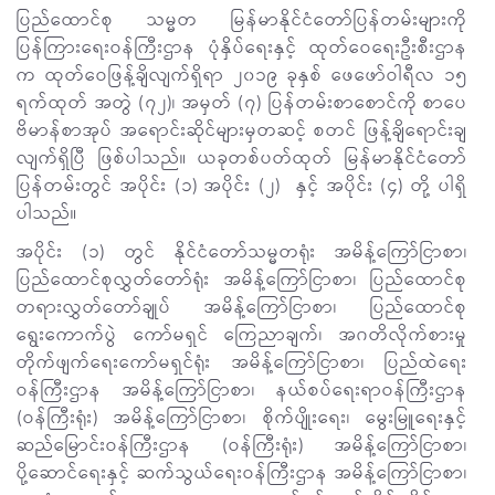
ပြည်ထောင်စု သမ္မတ မြန်မာနိုင်ငံတော်ပြန်တမ်းများကို
ပြန်ကြားရေးဝန်ကြီးဌာန ပုံနှိပ်ရေးနှင့် ထုတ်ဝေရေးဦးစီးဌာန
က ထုတ်ဝေဖြန့်ချိလျက်ရှိရာ ၂၀၁၉ ခုနှစ် ဖေဖော်ဝါရီလ ၁၅
ရက်ထုတ် အတွဲ (၇၂)၊ အမှတ် (၇) ပြန်တမ်းစာစောင်ကို စာပေ
ဗိမာန်စာအုပ် အရောင်းဆိုင်များမှတဆင့် စတင် ဖြန့်ချိရောင်းချ
လျက်ရှိပြီ ဖြစ်ပါသည်။ ယခုတစ်ပတ်ထုတ် မြန်မာနိုင်ငံတော်
ပြန်တမ်းတွင် အပိုင်း (၁) အပိုင်း (၂) နှင့် အပိုင်း (၄) တို့ ပါရှိ
ပါသည်။
အပိုင်း (၁) တွင် နိုင်ငံတော်သမ္မတရုံး အမိန့်ကြော်ငြာစာ၊
ပြည်ထောင်စုလွှတ်တော်ရုံး အမိန့်ကြော်ငြာစာ၊ ပြည်ထောင်စု
တရားလွှတ်တော်ချုပ် အမိန့်ကြော်ငြာစာ၊ ပြည်ထောင်စု
ရွေးကောက်ပွဲ ကော်မရှင် ကြေညာချက်၊ အဂတိလိုက်စားမှု
တိုက်ဖျက်ရေးကော်မရှင်ရုံး အမိန့်ကြော်ငြာစာ၊ ပြည်ထဲရေး
ဝန်ကြီးဌာန အမိန့်ကြော်ငြာစာ၊ နယ်စပ်ရေးရာဝန်ကြီးဌာန
(ဝန်ကြီးရုံး) အမိန့်ကြော်ငြာစာ၊ စိုက်ပျိုးရေး၊ မွေးမြူရေးနှင့်
ဆည်မြောင်းဝန်ကြီးဌာန (ဝန်ကြီးရုံး) အမိန့်ကြော်ငြာစာ၊
ပို့ဆောင်ရေးနှင့် ဆက်သွယ်ရေးဝန်ကြီးဌာန အမိန့်ကြော်ငြာစာ၊