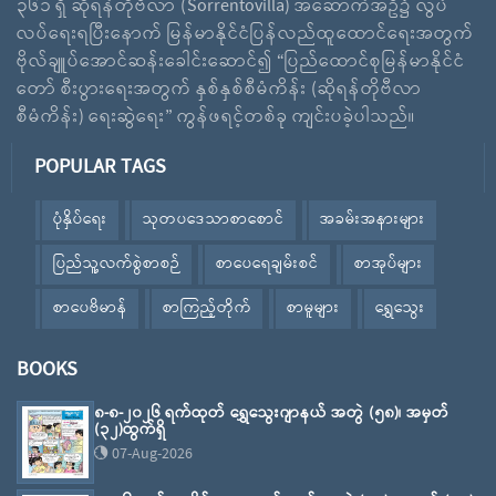
၃၆၁ ရှိ ဆိုရန်တိုဗီလာ (Sorrentovilla) အဆောက်အဦ၌ လွပ်
လပ်ရေးရပြီးနောက် မြန်မာနိုင်ငံပြန်လည်ထူထောင်ရေးအတွက်
ဗိုလ်ချူပ်အောင်ဆန်းခေါင်းဆောင်၍ “ပြည်ထောင်စုမြန်မာနိုင်ငံ
တော် စီးပွားရေးအတွက် နှစ်နှစ်စီမံကိန်း (ဆိုရန်တိုဗီလာ
စီမံကိန်း) ရေးဆွဲရေး” ကွန်ဖရင့်တစ်ခု ကျင်းပခဲ့ပါသည်။
POPULAR TAGS
ပုံနှိပ်ရေး
သုတပဒေသာစာစောင်
အခမ်းအနားများ
ပြည်သူ့လက်စွဲစာစဉ်
စာပေရေချမ်းစင်
စာအုပ်များ
စာပေဗိမာန်
စာကြည့်တိုက်
စာမူများ
ရွှေသွေး
BOOKS
၈-၈-၂၀၂၆ ရက်ထုတ် ရွှေသွေးဂျာနယ် အတွဲ (၅၈)၊ အမှတ်
(၃၂)ထွက်ရှိ
07-Aug-2026