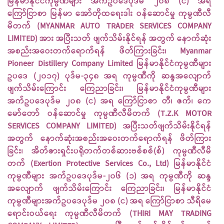
မြန်မာနိုင်ငံကုမ္ပဏီများ အက်ဥပဒေပုဒ်မ ၂၀၈ (င) အရ
ကြော်ငြာစာ မြန်မာ အော်တိုထရေးဒါး ဝန်ဆောင်မှု ကုမ္ပဏီလီ
မိတက် (MYANMAR AUTO TRADER SERVICES COMPANY
LIMITED) အား အပြီးသတ် ဖျက်သိမ်းနိုင်ရန် အတွက် နောက်ဆုံး
အစည်းအဝေးတက်ရောက်ရန် ဖိတ်ကြားခြင်း၊ Myanmar
Pioneer Distillery Company Limited မြန်မာနိုင်ငံကုမ္ပဏီများ
ဥပဒေ (၂၀၁၇) ပုဒ်မ-၃၄၈ အရ ကုမ္ပဏီကို ဆန္ဒအလျောက်
ဖျက်သိမ်းကြောင်း ကြေညာခြင်း၊ မြန်မာနိုင်ငံကုမ္ပဏီများ
အက်ဥပဒေပုဒ်မ ၂၀၈ (င) အရ ကြော်ငြာစာ တီ၊ ဇက်၊ ကေ
မော်တော် ဝန်ဆောင်မှု ကုမ္ပဏီလီမိတက် (T.Z.K MOTOR
SERVICES COMPANY LIMITED) အပြီးသတ်ဖျက်သိမ်းနိုင်ရန်
အတွက် နောက်ဆုံးအစည်းအဝေးတက်ရောက်ရန် ဖိတ်ကြား
ခြင်း၊ အိတ်ဇားရှင်းပရိုတက်တစ်ဆားဗစ်စစ်(စ်) ကုမ္ပဏီလီမိ
တက် (Exertion Protective Services Co., Ltd) မြန်မာနိုင်ငံ
ကုမ္ပဏီများ အက်ဥပဒေပုဒ်မ-၂၀၆ (၁) အရ ကုမ္ပဏီကို ဆန္ဒ
အလျောက် ဖျက်သိမ်းကြောင်း ကြေညာခြင်း၊ မြန်မာနိုင်ငံ
ကုမ္ပဏီများအက်ဥပဒေပုဒ်မ ၂၀၈ (င) အရ ကြော်ငြာစာ သီရိမေ
ရောင်းဝယ်ရေး ကုမ္ပဏီလီမိတက် (THIRI MAY TRADING