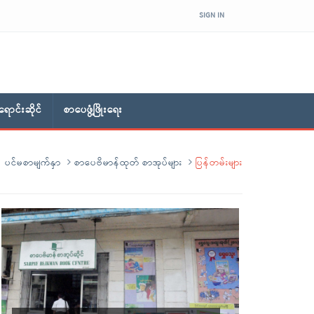
SIGN IN
ောင်းဆိုင်
စာပေဖွံ့ဖြိုးရေး
ပင်မစာမျက်နှာ
စာပေဗိမာန်ထုတ် စာအုပ်များ
ပြန်တမ်းများ