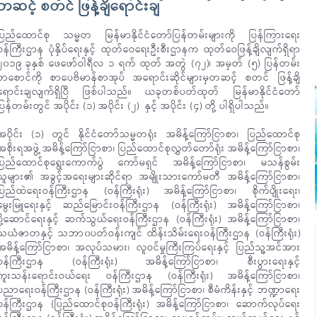
တဆင့် စတင် ဖြန့်ချိရောင်းချ
ပြည်ထောင်စု သမ္မတ မြန်မာနိုင်ငံတော်ပြန်တမ်းများကို ပြန်ကြားရေး
ဝန်ကြီးဌာန ပုံနှိပ်ရေးနှင့် ထုတ်ဝေရေးဦးစီးဌာနက ထုတ်ဝေဖြန့်ချိလျက်ရှိရာ
၂၀၁၉ ခုနှစ် ဖေဖော်ဝါရီလ ၁ ရက် ထုတ် အတွဲ (၇၂)၊ အမှတ် (၅) ပြန်တမ်း
စာစောင်ကို စာပေဗိမာန်စာအုပ် အရောင်းဆိုင်များမှတဆင့် စတင် ဖြန့်ချိ
ရောင်းချလျက်ရှိပြီ ဖြစ်ပါသည်။ ယခုတစ်ပတ်ထုတ် မြန်မာနိုင်ငံတော်
ပြန်တမ်းတွင် အပိုင်း (၁) အပိုင်း (၂) နှင့် အပိုင်း (၄) တို့ ပါရှိပါသည်။
အပိုင်း (၁) တွင် နိုင်ငံတော်သမ္မတရုံး အမိန့်ကြော်ငြာစာ၊ ပြည်ထောင်စု
အစိုးရအဖွဲ့ အမိန့်ကြော်ငြာစာ၊ ပြည်ထောင်စုလွှတ်တော်ရုံး အမိန့်ကြော်ငြာစာ၊
ပြည်ထောင်စုရွေးကောက်ပွဲ ကော်မရှင် အမိန့်ကြော်ငြာစာ၊ မသန်စွမ်း
သူများ၏ အခွင့်အရေးများဆိုင်ရာ အမျိုးသားကော်မတီ အမိန့်ကြော်ငြာစာ၊
ပြည်ထဲရေးဝန်ကြီးဌာန (ဝန်ကြီးရုံး) အမိန့်ကြော်ငြာစာ၊ စိုက်ပျိုးရေး၊
မွေးမြူရေးနှင့် ဆည်မြောင်းဝန်ကြီးဌာန (ဝန်ကြီးရုံး) အမိန့်ကြော်ငြာစာ၊
ပို့ဆောင်ရေးနှင့် ဆက်သွယ်ရေးဝန်ကြီးဌာန (ဝန်ကြီးရုံး) အမိန့်ကြော်ငြာစာ၊
သယံဇာတနှင့် သဘာ၀ပတ်ဝန်းကျင် ထိန်းသိမ်းရေးဝန်ကြီးဌာန (ဝန်ကြီးရုံး)
အမိန့်ကြော်ငြာစာ၊ အလုပ်သမား၊ လူဝင်မှုကြီးကြပ်ရေးနှင့် ပြည်သူ့အင်အား
ဝန်ကြီးဌာန (ဝန်ကြီးရုံး) အမိန့်ကြော်ငြာစာ၊ စီးပွားရေးနှင့်
ကူးသန်းရောင်းဝယ်ရေး ဝန်ကြီးဌာန (ဝန်ကြီးရုံး) အမိန့်ကြော်ငြာစာ၊
ပညာရေးဝန်ကြီးဌာန (ဝန်ကြီးရုံး) အမိန့်ကြော်ငြာစာ၊ စီမံကိန်းနှင့် ဘဏ္ဍာရေး
ဝန်ကြီးဌာန (ပြည်ထောင်စုဝန်ကြီးရုံး) အမိန့်ကြော်ငြာစာ၊ ဆောက်လုပ်ရေး