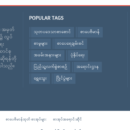
POPULAR TAGS
း၊ အမှတ်
သုတပဒေသာစာစောင်
စာပေဗိမာန်
၌ လွပ်
စာမူများ
စာပေရေချမ်းစင်
ေး
ောင်စု
အခမ်းအနားများ
ပုံနှိပ်ရေး
ဆိုရန်တို
ဲ့ပါသည်။
ပြည်သူ့လက်စွဲစာစဉ်
အရောင်းဌာန
ရွှေသွေး
ပြိုင်ပွဲများ
စာပေဗိမာန်ထုတ် စာအုပ်များ
စာအုပ်အရောင်းဆိုင်