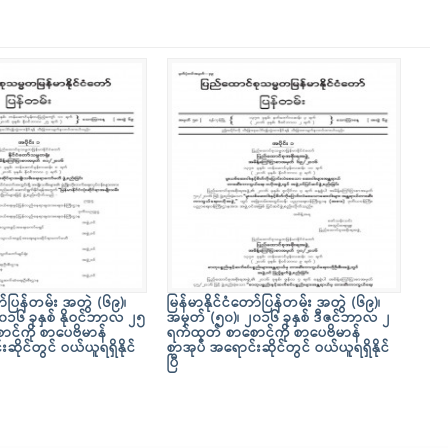
ော်ပြန်တမ်း အတွဲ (၆၉)၊
မြန်မာနိုင်ငံတော်ပြန်တမ်း အတွဲ (၆၉)၊
၀၁၆ ခုနှစ် နိုဝင်ဘာလ ၂၅
အမှတ် (၅၀)၊ ၂၀၁၆ ခုနှစ် ဒီဇင်ဘာလ ၂
င်ကို စာပေဗိမာန်
ရက်ထုတ် စာစောင်ကို စာပေဗိမာန်
ဆိုင်တွင် ဝယ်ယူရရှိနိုင်
စာအုပ် အရောင်းဆိုင်တွင် ဝယ်ယူရရှိနိုင်
ပြီ