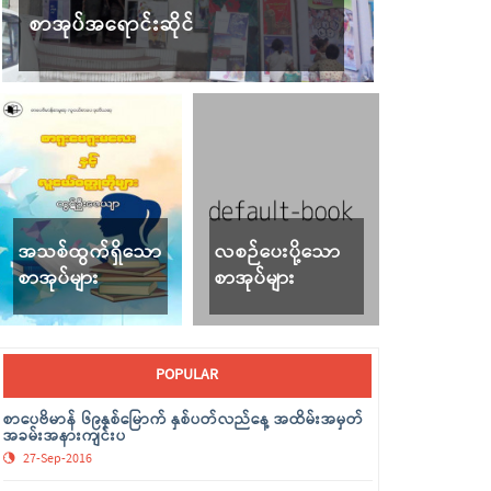
စာအုပ်အရောင်းဆိုင်
အသစ်ထွက်ရှိသော
လစဉ်ပေးပို့သော
စာအုပ်များ
စာအုပ်များ
POPULAR
စာပေဗိမာန် ၆၉နှစ်မြောက် နှစ်ပတ်လည်နေ့ အထိမ်းအမှတ်
အခမ်းအနားကျင်းပ
27-Sep-2016