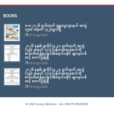
BOOKS
၈-၈-၂၀၂၆ ရက်ထုတ် ရွှေသွေးဂျာနယ် အတွဲ
(၅၈)၊ အမှတ် (၃၂)ထွက်ရှိ
07-Aug-2026
၂၀၂၆ ခုနှစ်၊ ဇူလိုင်လ ၃၁ ရက်ထုတ် အတွဲ
(၇၉)၊ အမှတ် (၃၁) ပြန်တမ်းစာစောင်ကို
စာပေဗိမာန်စာအုပ်အရောင်းဆိုင် များမှတစ်
ဆင့် စတင်ဖြန့်ချိ
03-Aug-2026
၂၀၂၆ ခုနှစ်၊ ဇူလိုင်လ ၂၄ ရက်ထုတ် အတွဲ
(၇၉)၊ အမှတ် (၃၀) ပြန်တမ်းစာစောင်ကို
စာပေဗိမာန်စာအုပ်အရောင်းဆိုင် များမှတစ်
ဆင့် စတင်ဖြန့်ချိ
03-Aug-2026
© 2026 Sarpay Beikman - ALL RIGHTS RESERVED