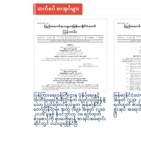
ဆက်စပ် စာအုပ်များ
ပြန်ကြားရေးဝန်ကြီးဌာန ပုံနှိပ်ရေးနှင့်
မြန်မာနိုင်ငံတ
ထုတ်ဝေရေးဦးစီးဌာနက ထုတ်လုပ်ဖြန့်ချိ
အမှတ် (၄၉)၊ ၂
သော ပြည်ထောင်စုသမ္မတ မြန်မာနိုင်ငံ
ရက်ထုတ် စာစော
တော်ပြန်တမ်း အတွဲ (၆၉)၊ အမှတ် (၄၈)၊
စာအုပ် အရောင်း
၂၀၁၆ ခုနှစ် နိုဝင်ဘာလ ၁၈ ရက်ထုတ်
ပြီ
စာစောင်ကို စာပေဗိမာန် စာအုပ်အရောင်း
ဆိုင်တွင် ဝယ်ယူရရှိနိုင်ပြီ