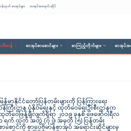
ာန်ထုတ် စာအုပ်များ
စာအုပ်အရောင်းဆိုင်
ေဗိမာန်
စာအုပ်စာစောင်များ
စာကြည့်တိုက်များ
စာအုပ်အရ
မြန်မာနိုင်ငံတော်ပြန်တမ်းများကို ပြန်ကြားရေး
ဝန်ကြီးဌာန ပုံနှိပ်ရေးနှင့် ထုတ်ဝေရေးဦးစီးဌာနက
ထုတ်ဝေဖြန့်ချိလျက်ရှိရာ ၂၀၁၉ ခုနှစ် ဖေဖော်ဝါရီလ
၁ ရက် ထုတ် အတွဲ (၇၂)၊ အမှတ် (၅) ပြန်တမ်း
စာစောင်ကို စာပေဗိမာန်စာအုပ် အရောင်းဆိုင်များမှ