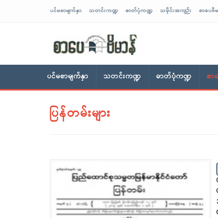
ပင်မစာမျက်နှာ
သတင်းကဏ္ဍ
ဓာတ်ပုံကဏ္ဍ
သမိုင်းအကျဉ်း
စာပေဗိမ
sarpaybeikman
ပင်မစာမျက်နှာ
သတင်းကဏ္ဍ
ဓာတ်ပုံကဏ္ဍ
စာပ
ပြန်တမ်းများ