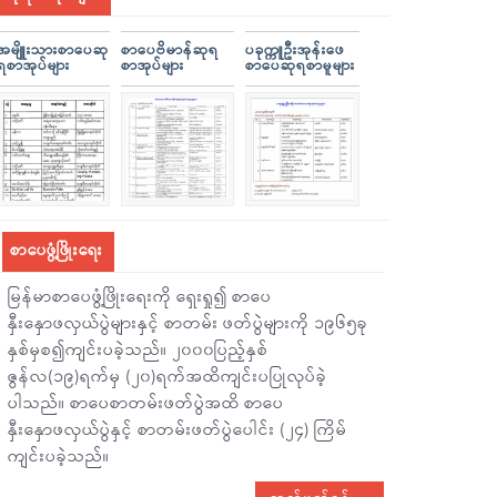
အမျိူးသားစာပေဆု
စာပေဗိမာန်ဆုရ
ပခုက္ကူဦးအုန်းဖေ
ရစာအုပ်များ
စာအုပ်များ
စာပေဆုရစာမူများ
စာပေဖွံ့ဖြိုးရေး
မြန်မာစာပေဖွံ့ဖြိုးရေးကို ရှေးရှု၍ စာပေ
နှီးနှောဖလှယ်ပွဲများနှင့် စာတမ်း ဖတ်ပွဲများကို ၁၉၆၅ခု
နှစ်မှစ၍ကျင်းပခဲ့သည်။ ၂၀၀၀ပြည့်နှစ်
ဇွန်လ(၁၉)ရက်မှ (၂၀)ရက်အထိကျင်းပပြုလုပ်ခဲ့
ပါသည်။ စာပေစာတမ်းဖတ်ပွဲအထိ စာပေ
နှီးနှောဖလှယ်ပွဲနှင့် စာတမ်းဖတ်ပွဲပေါင်း (၂၄) ကြိမ်
ကျင်းပခဲ့သည်။