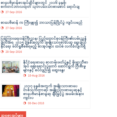
စာပေဗိမာန်စာအုပ်ဆိုင်များတွင် ၂၀၁၆ ခုနှစ်၊
စက်တင်ဘာလထုတ် သုတပဒေသာစာစောင် ရောင်းချ
27-Sep-2016
စာပေဗိမာန် က ကြီးမှူး၍ ဘာသာပြန်ပြိုင်ပွဲ ကျင်းပမည်
27-Sep-2016
ပြန်ကြားရေးဝန်ကြီးဌာန၊ ပြည်ထောင်စုဝန်ကြီး၏လမ်းညွှန်
ချက်အရ ၂၀၁၅ ခုနှစ်အတွက် အမျိုးသားစာပေဆု ရွေးချယ်
နိုင်ရေး ဖတ်ရှုစိစစ်ရမည့် စာအုပ်များ ထပ်မံ လက်ခံလျက်ရှိ
28-Sep-2016
နိုင်ငံရေးစာပေ စာတမ်းဖတ်ပွဲနှင့် မိုးရာသီစာ
အုပ် ဈေးရောင်းပွဲတော် ဆောင်ရွက် ပြီးစီးမှု
များနှင့် စပ်လျဉ်း၍ ဆွေးနွေး
18-Aug-2016
၂၀၁၇ ခုနှစ်အတွက် အမျိုးသားစာပေ
တစ်သက်တာဆု၊ အမျိုးသားစာပေဆုနှင့်
စာပေဗိမာန်စာမူဆု ချီးမြှင့်ပွဲ အခမ်းအနား
ကျင်းပ
08-Dec-2018
ဆုရစာအုပ်များ