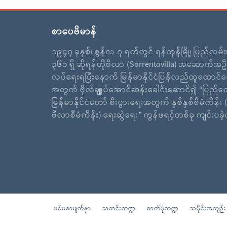
စာပေဗိမာန်
၁၉၄၇ ခုနှစ်၊ ဇွန်လ ၇ ရက်တွင် ရန်ကုန်မြို့၊ ပြည်လမ်
၃၆၁ ရှိ ဆိုရန်တိုဗီလာ (Sorrentovilla) အဆောက်အဦ
လပ်ရေးရပြီးနောက် မြန်မာနိုင်ငံပြန်လည်ထူထောင်ရ
အတွက် ဗိုလ်ချူပ်အောင်ဆန်းခေါင်းဆောင်၍ “ပြည်ထ
မြန်မာနိုင်ငံတော် စီးပွားရေးအတွက် နှစ်နှစ်စီမံကိန်း (
ဗီလာစီမံကိန်း) ရေးဆွဲရေး” ကွန်ဖရင့်တစ်ခု ကျင်းပခ
ပင်မစာမျက်နှာ
သတင်းကဏ္ဍ
ဓာတ်ပုံကဏ္ဍ
သမိုင်းအကျဉ်း