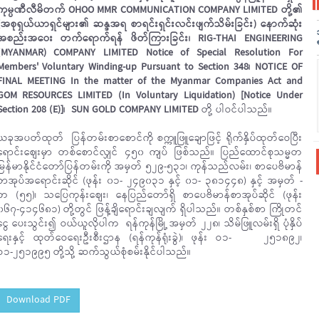
ကုမ္ပဏီလီမိတက် OHOO MMR COMMUNICATION COMPANY LIMITED တို့၏
(အစုရှယ်ယာရှင်များ၏ ဆန္ဒအရ စာရင်းရှင်းလင်းဖျက်သိမ်းခြင်း) နောက်ဆုံး
အစည်းအဝေး တက်ရောက်ရန် ဖိတ်ကြားခြင်း၊ RIG-THAI ENGINEERING
(MYANMAR) COMPANY LIMITED Notice of Special Resolution For
Members' Voluntary Winding-up Pursuant to Section 348၊ NOTICE OF
FINAL MEETING In the matter of the Myanmar Companies Act and
GOM RESOURCES LIMITED (In Voluntary Liquidation) [Notice Under
Section 208 (E)]၊ SUN GOLD COMPANY LIMITED
တို့ ပါဝင်ပါသည်။
ယခုအပတ်ထုတ် ပြန်တမ်းစာစောင်ကို စက္ကူဖြူချောဖြင့် ရိုက်နှိပ်ထုတ်ဝေပြီး
ရောင်းစျေးမှာ တစ်စောင်လျှင် ၄၅၀ ကျပ် ဖြစ်သည်။ ပြည်ထောင်စုသမ္မတ
မြန်မာနိုင်ငံတော်ပြန်တမ်းကို အမှတ် ၅၂၉-၅၃၁၊ ကုန်သည်လမ်း၊ စာပေဗိမာန်
စာအုပ်အရောင်းဆိုင် (ဖုန်း ၀၁- ၂၄၉၀၃၁ နှင့် ၀၁- ၃၈၁၄၄၈) နှင့် အမှတ် -
တ (၅၅)၊ သပြေကုန်းစျေး၊ နေပြည်တော်ရှိ စာပေဗိမာန်စာအုပ်ဆိုင် (ဖုန်း
၀၆၇-၄၁၄၆၈၁) တို့တွင် ဖြန့်ချိရောင်းချလျက် ရှိပါသည်။ တစ်နှစ်စာ ကြိုတင်
ငွေ ပေးသွင်း၍ ဝယ်ယူလိုပါက ရန်ကုန်မြို့ အမှတ် ၂၂၈၊ သိမ်ဖြူလမ်းရှိ ပုံနှိပ်
ရေးနှင့် ထုတ်ဝေရေးဦးစီးဌာန (ရန်ကုန်ရုံးခွဲ)၊ ဖုန်း ဝ၁- ၂၅၁၈၉၂၊
ဝ၁-၂၅၁၉၉၅ တို့သို့ ဆက်သွယ်စုံစမ်းနိုင်ပါသည်။
Download PDF