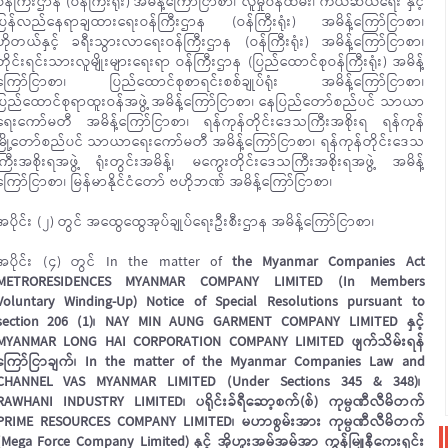
ဝန်ကြီးဌာန (ဝန်ကြီးရုံး) အမိန့်ကြော်ငြာစာ၊ လူမှုဝန်ထမ်း၊ ကယ်ဆယ်ရေး နှင့်
ပြန်လည်နေရာချထားရေးဝန်ကြီးဌာန (ဝန်ကြီးရုံး) အမိန့်ကြော်ငြာစာ၊
ဟိုတယ်နှင့် ခရီးသွားလာရေးဝန်ကြီးဌာန (ဝန်ကြီးရုံး) အမိန့်ကြော်ငြာစာ၊
တိုင်းရင်းသားလူမျိုးများရေးရာ ဝန်ကြီးဌာန (ပြည်ထောင်စုဝန်ကြီးရုံး) အမိန့်
ကြော်ငြာစာ၊ ပြည်ထောင်စုစာရင်းစစ်ချုပ်ရုံး အမိန့်ကြော်ငြာစာ၊
ပြည်ထောင်စုရာထူးဝန်အဖွဲ့ အမိန့်ကြော်ငြာစာ၊ နေပြည်တော်စည်ပင် သာယာ
ရေးကော်မတီ အမိန့်ကြော်ငြာစာ၊ ရန်ကုန်တိုင်းဒေသကြီးအစိုးရ ရန်ကုန်
မြို့တော်စည်ပင် သာယာရေးကော်မတီ အမိန့်ကြော်ငြာစာ၊ ရန်ကုန်တိုင်းဒေသ
ကြီးအစိုးရအဖွဲ့ ရုံးတွင်းအမိန့်၊ မကွေးတိုင်းဒေသကြီးအစိုးရအဖွဲ့ အမိန့်
ကြော်ငြာစာ၊ မြန်မာနိုင်ငံတော် ဗဟိုဘဏ် အမိန့်ကြော်ငြာစာ၊
အပိုင်း (၂) တွင် အထွေထွေအုပ်ချုပ်ရေးဦးစီးဌာန အမိန့်ကြော်ငြာစာ၊
အပိုင်း (၄) တွင် In the matter of
the Myanmar Companies Act
METRORESIDENCES MYANMAR COMPANY LIMITED (In Members
Voluntary Winding-Up) Notice of Special Resolutions pursuant to
section 206 (1)၊ NAY MIN AUNG GARMENT COMPANY LIMITED နှင့်
MYANMAR LONG HAI CORPORATION COMPANY LIMITED ဖျက်သိမ်းရန်
ကြော်ငြာချက်၊ In the matter of the Myanmar Companies Law and
CHANNEL VAS MYANMAR LIMITED (Under Sections 345 & 348)၊
RAWHANI INDUSTRY LIMITED၊ ပရိုင်းခ်ရီဆော့စက်(စ်) ကုမ္ပဏီလီမိတက်
PRIME RESOURCES COMPANY LIMITED၊ မဟာစွမ်းအား ကုမ္ပဏီလီမိတက်
(Mega Force Company Limited) နှင့် အိုဟူးအမ်အမ်အာ ကွန်မြူနီကေးရှင်း