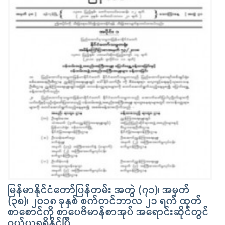
မြန်မာနိုင်ငံတော်ပြန်တမ်း အတွဲ (၇၁)၊ အမှတ်
(၃၈)၊ ၂၀၁၈ ခုနှစ် စက်တင်ဘာလ ၂၁ ရက် ထုတ်
စာစောင်ကို စာပေဗိမာန်စာအုပ် အရောင်းဆိုင်တွင်
ဝယ်ယူရရှိနိုင်ပြီ