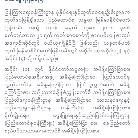
ပြန်ကြားရေးဝန်ကြီးဌာန ပုံနှိပ်ရေးနှင့်ထုတ်ဝေရေးဦးစီးဌာနက
ထုတ်ဝေဖြန့်ချိသော ပြည်ထောင်စု သမ္မတ မြန်မာနိုင်ငံတော်
ပြန်တမ်း အတွဲ (၇၁)၊ အမှတ် (၃၈)၊ ၂၀၁၈ ခုနှစ်
စက်တင်ဘာလ ၂၁ ရက် ထုတ် စာစောင်ကို စာပေဗိမာန်စာအုပ်
အရောင်းဆိုင်တွင် ဝယ်ယူရရှိနိုင်ပြီ ဖြစ်သည်။ ယခုတစ်ပတ်
ထုတ် မြန်မာနိုင်ငံတော်ပြန်တမ်းတွင် အပိုင်း (၁) အပိုင်း (၂) နှင့်
အပိုင်း (၄) တို့ ပါရှိပါသည်။
အပိုင်း (၁) တွင် နိုင်ငံတော်သမ္မတရုံး အမိန့်ကြော်ငြာစာ၊
ပြည်ထောင်စုအစိုးရအဖွဲ့ အမိန့်ကြော်ငြာစာ၊ ပြည်ထောင်စု
လွှတ်တော်ရုံး အမိန့်ကြော်ငြာစာ၊ ပြည်သူ့လွှတ်တော် အမိန့်
ကြော်ငြာစာ၊ အမျိုးသားစံချိန်စံညွှန်းကော်စီ အမိန့်ကြော်ငြာစာ၊
ပြည်ထဲရေးဝန်ကြီးဌာန အမိန့်ကြော်ငြာစာ၊ သာသနာရေးနှင့်
ယဉ်ကျေးမှုဝန်ကြီးဌာန (ဝန်ကြီးရုံး) အမိန့်ကြော်ငြာစာ၊
စိုက်ပျိုးရေး၊ မွေးမြူရေးနှင့်ဆည်မြောင်းဝန်ကြီးဌာန
(ပြည်ထောင်စုဝန်ကြီးရုံး) အမိန့်ကြော်ငြာ စာ၊ နေပြည်တော်
စည်ပင်သာယာရေးကောင်စီ အမိန့်ကြော်ငြာစာ၊