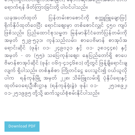
ရောက်ရန် ဖိတ်ကြားခြင်းတို့ ပါဝင်ပါသည်။
ယခုအပတ်ထုတ် ပြန်တမ်းစာစောင်ကို စက္ကူဖြူချောဖြင့်
ရိုက်နှိပ်ထုတ်ဝေပြီး ရောင်းစျေးမှာ တစ်စောင်လျှင် ၄၅၀ ကျပ်
ဖြစ်သည်။ ပြည်ထောင်စုသမ္မတ မြန်မာနိုင်ငံတော်ပြန်တမ်းကို
အမှတ် ၅၂၉-၅၃၁၊ ကုန်သည်လမ်း၊ စာပေဗိမာန် စာအုပ်အ
ရောင်းဆိုင် (ဖုန်း ၀၁- ၂၄၉၀၃၁ နှင့် ၀၁- ၃၈၁၄၄၈) နှင့်
အမှတ် - တ (၅၅)၊ သပြေကုန်းစျေး၊ နေပြည်တော်ရှိ စာပေ
ဗိမာန်စာအုပ်ဆိုင် (ဖုန်း ၀၆၇-၄၁၄၆၈၁) တို့တွင် ဖြန့်ချိရောင်းချ
လျက် ရှိပါသည်။ တစ်နှစ်စာ ကြိုတင်ငွေ ပေးသွင်း၍ ဝယ်ယူလို
ပါက ရန်ကုန်မြို့ အမှတ် ၂၂၈၊ သိမ်ဖြူလမ်းရှိ ပုံနှိပ်ရေးနှင့်
ထုတ်ဝေရေးဦးစီးဌာန (ရန်ကုန်ရုံးခွဲ)၊ ဖုန်း ဝ၁- ၂၅၁၈၉၂၊
ဝ၁-၂၅၁၉၉၅ တို့သို့ ဆက်သွယ်စုံစမ်းနိုင်ပါသည်။
Download PDF