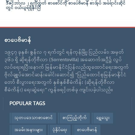
ဒီဇင်ဘာလ ၂ ရက်ထုတ် စာစောင်ကို စာပေဗိမာန် စာအုပ် အရောင်းဆိုင်
တွင် ဝယ်ယူရရှိနိုင်ပြီ
စာပေဗိမာန်
၁၉၄၇ ခုနှစ်၊ ဇွန်လ ၇ ရက်တွင် ရန်ကုန်မြို့၊ ပြည်လမ်း၊ အမှတ်
၃၆၁ ရှိ ဆိုရန်တိုဗီလာ (Sorrentovilla) အဆောက်အဦ၌ လွပ်
လပ်ရေးရပြီးနောက် မြန်မာနိုင်ငံပြန်လည်ထူထောင်ရေးအတွက်
ဗိုလ်ချူပ်အောင်ဆန်းခေါင်းဆောင်၍ “ပြည်ထောင်စုမြန်မာနိုင်ငံ
တော် စီးပွားရေးအတွက် နှစ်နှစ်စီမံကိန်း (ဆိုရန်တိုဗီလာ
စီမံကိန်း) ရေးဆွဲရေး” ကွန်ဖရင့်တစ်ခု ကျင်းပခဲ့ပါသည်။
POPULAR TAGS
သုတပဒေသာစာစောင်
စာကြည့်တိုက်
ရွှေသွေး
အခမ်းအနားများ
ပုံနှိပ်ရေး
စာပေဗိမာန်