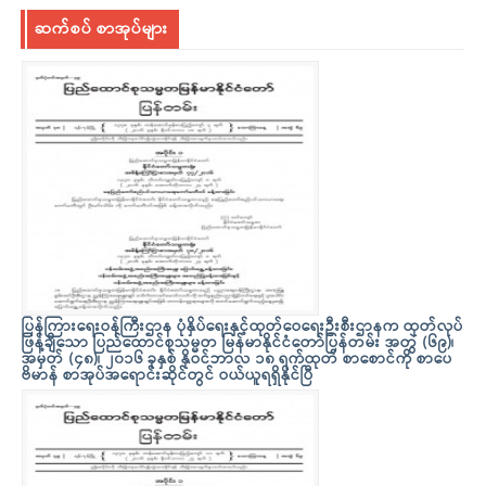
ဆက်စပ် စာအုပ်များ
ပြန်ကြားရေးဝန်ကြီးဌာန ပုံနှိပ်ရေးနှင့်ထုတ်ဝေရေးဦးစီးဌာနက ထုတ်လုပ်
ဖြန့်ချိသော ပြည်ထောင်စုသမ္မတ မြန်မာနိုင်ငံတော်ပြန်တမ်း အတွဲ (၆၉)၊
အမှတ် (၄၈)၊ ၂၀၁၆ ခုနှစ် နိုဝင်ဘာလ ၁၈ ရက်ထုတ် စာစောင်ကို စာပေ
ဗိမာန် စာအုပ်အရောင်းဆိုင်တွင် ဝယ်ယူရရှိနိုင်ပြီ