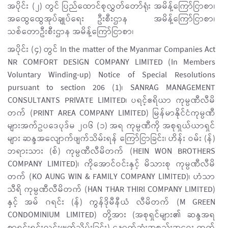
အပိုင်း (၂) တွင် ပြည်ထောင်စုလွှတ်တော်ရုံး အမိန့်ကြော်ငြာစာ၊
အထွေထွေအုပ်ချုပ်ရေး ဦးစီးဌာန အမိန့်ကြော်ငြာစာ၊
သစ်တောဦးစီးဌာန အမိန့်ကြော်ငြာစာ၊
အပိုင်း (၄) တွင် In the matter of the Myanmar Companies Act
NR COMFORT DESIGN COMPANY LIMITED (In Members
Voluntary Winding-up) Notice of Special Resolutions
pursuant to section 206 (1)၊ SANRAG MANAGEMENT
CONSULTANTS PRIVATE LIMITED၊ ပရင့်ဧရိယာ ကုမ္ပဏီလီမိ
တက် (PRINT AREA COMPANY LIMITED) မြန်မာနိုင်ငံကုမ္ပဏီ
များအက်ဥပဒေပုဒ်မ ၂၀၆ (၁) အရ ကုမ္ပဏီကို အစုရှယ်ယာရှင်
များ ဆန္ဒအလျောက်ဖျက်သိမ်းရန် ကြော်ငြာခြင်း၊ ဟိန်း ဝမ်း (န်)
ဘရားသား (စ်) ကုမ္ပဏီလီမိတက် (HEIN WON BROTHERS
COMPANY LIMITED)၊ ကိုအောင်ဝင်းနှင့် မိသားစု ကုမ္ပဏီလီမိ
တက် (KO AUNG WIN & FAMILY COMPANY LIMITED)၊ ဟံသာ
သီရိ ကုမ္ပဏီလီမိတက် (HAN THAR THIRI COMPANY LIMITED)
နှင့် အမ် ဂရင်း (န်) ကွန်ဒိုမီနီယံ လီမိတက် (M GREEN
CONDOMINIUM LIMITED) တို့အား (အစုရှင်များ၏ ဆန္ဒအရ
စာရင်းရှင်းလင်းဖျက်သိမ်းခြင်း) နောက်ဆုံးအစည်းအဝေး တက်