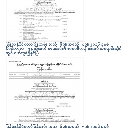
မြန်မာနိုင်ငံတော်ပြန်တမ်း အတွဲ (၆၉)၊ အမှတ် (၄၉)၊ ၂၀၁၆ ခုနှစ်
နိုဝင်ဘာလ ၂၅ ရက်ထုတ် စာစောင်ကို စာပေဗိမာန် စာအုပ် အရောင်းဆိုင်
တွင် ဝယ်ယူရရှိနိုင်ပြီ
မြန်မာနိုင်ငံတော်ပြန်တမ်း အတွဲ (၆၉)၊ အမှတ် (၅၀)၊ ၂၀၁၆ ခုနှစ်