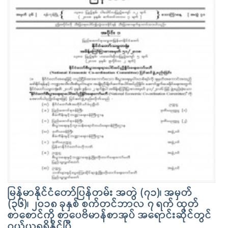
မြန်မာနိုင်ငံတော်ပြန်တမ်း အတွဲ (၇၁)၊ အမှတ်
(၃၆)၊ ၂၀၁၈ ခုနှစ် စက်တင်ဘာလ ၇ ရက် ထုတ်
စာစောင်ကို စာပေဗိမာန်စာအုပ် အရောင်းဆိုင်တွင်
ဝယ်ယူရရှိနိုင်ပြီ