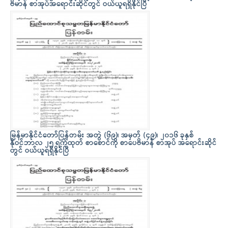
ဗိမာန် စာအုပ်အရောင်းဆိုင်တွင် ဝယ်ယူရရှိနိုင်ပြီ
မြန်မာနိုင်ငံတော်ပြန်တမ်း အတွဲ (၆၉)၊ အမှတ် (၄၉)၊ ၂၀၁၆ ခုနှစ်
နိုဝင်ဘာလ ၂၅ ရက်ထုတ် စာစောင်ကို စာပေဗိမာန် စာအုပ် အရောင်းဆိုင်
တွင် ဝယ်ယူရရှိနိုင်ပြီ