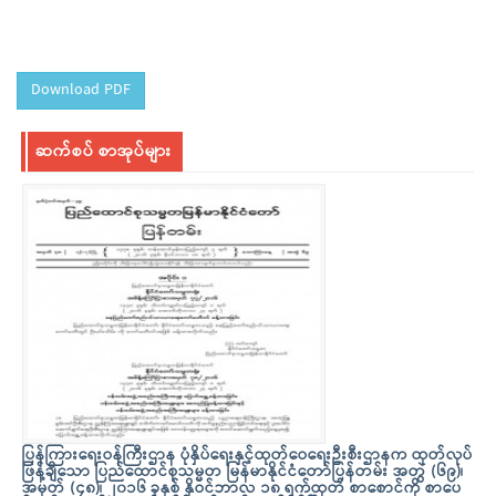
Download PDF
ဆက်စပ် စာအုပ်များ
ပြန်ကြားရေးဝန်ကြီးဌာန ပုံနှိပ်ရေးနှင့်ထုတ်ဝေရေးဦးစီးဌာနက ထုတ်လုပ်
ဖြန့်ချိသော ပြည်ထောင်စုသမ္မတ မြန်မာနိုင်ငံတော်ပြန်တမ်း အတွဲ (၆၉)၊
အမှတ် (၄၈)၊ ၂၀၁၆ ခုနှစ် နိုဝင်ဘာလ ၁၈ ရက်ထုတ် စာစောင်ကို စာပေ