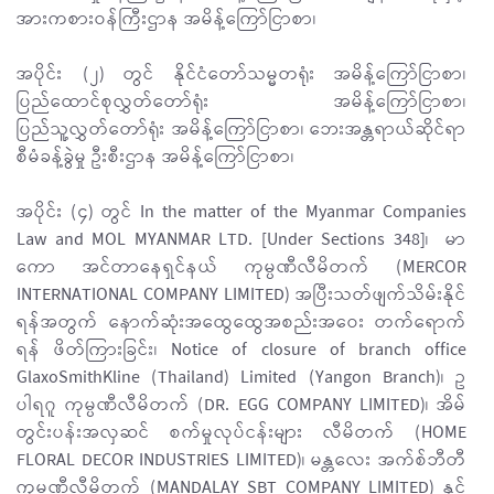
အားကစားဝန်ကြီးဌာန အမိန့်ကြော်ငြာစာ၊
အပိုင်း (၂) တွင် နိုင်ငံတော်သမ္မတရုံး အမိန့်ကြော်ငြာစာ၊
ပြည်ထောင်စုလွှတ်တော်ရုံး အမိန့်ကြော်ငြာစာ၊
ပြည်သူ့လွှတ်တော်ရုံး အမိန့်ကြော်ငြာစာ၊ ဘေးအန္တရာယ်ဆိုင်ရာ
စီမံခန့်ခွဲမှု ဦးစီးဌာန အမိန့်ကြော်ငြာစာ၊
အပိုင်း (၄) တွင် In the matter of the Myanmar Companies
Law and MOL MYANMAR LTD. [Under Sections 348]၊ မာ
ကော အင်တာနေရှင်နယ် ကုမ္ပဏီလီမိတက် (MERCOR
INTERNATIONAL COMPANY LIMITED) အပြီးသတ်ဖျက်သိမ်းနိုင်
ရန်အတွက် နောက်ဆုံးအထွေထွေအစည်းအဝေး တက်ရောက်
ရန် ဖိတ်ကြားခြင်း၊ Notice of closure of branch office
GlaxoSmithKline (Thailand) Limited (Yangon Branch)၊ ဥ
ပါရဂူ ကုမ္ပဏီလီမိတက် (DR. EGG COMPANY LIMITED)၊ အိမ်
တွင်းပန်းအလှဆင် စက်မှုလုပ်ငန်းများ လီမိတက် (HOME
FLORAL DECOR INDUSTRIES LIMITED)၊ မန္တလေး အက်စ်ဘီတီ
ကုမ္ပဏီလီမိတက် (MANDALAY SBT COMPANY LIMITED) နှင့်