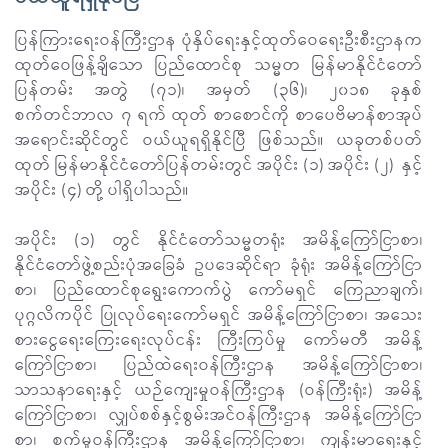
ပြန်ကြားရေးဝန်ကြီးဌာန ပုံနှိပ်ရေးနှင့်ထုတ်ဝေရေးဦးစီးဌာနက
ထုတ်ဝေဖြန့်ချိသော ပြည်ထောင်စု သမ္မတ မြန်မာနိုင်ငံတော်
ပြန်တမ်း အတွဲ (၇၁)၊ အမှတ် (၃၆)၊ ၂၀၁၈ ခုနှစ်
စက်တင်ဘာလ ၇ ရက် ထုတ် စာစောင်ကို စာပေဗိမာန်စာအုပ်
အရောင်းဆိုင်တွင် ဝယ်ယူရရှိနိုင်ပြီ ဖြစ်သည်။ ယခုတစ်ပတ်
ထုတ် မြန်မာနိုင်ငံတော်ပြန်တမ်းတွင် အပိုင်း (၁) အပိုင်း (၂) နှင့်
အပိုင်း (၄) တို့ ပါရှိပါသည်။
အပိုင်း (၁) တွင် နိုင်ငံတော်သမ္မတရုံး အမိန့်ကြော်ငြာစာ၊
နိုင်ငံတော်ဖွဲ့စည်းပုံအခြေခံ ဥပဒေဆိုင်ရာ ခုံရုံး အမိန့်ကြော်ငြာ
စာ၊ ပြည်ထောင်စုရွေးကောက်ပွဲ ကော်မရှင် ကြေညာချက်၊
ပုဂ္ဂလိကပိုင် ပြုလုပ်ရေးကော်မရှင် အမိန့်ကြော်ငြာစာ၊ အသေး
စားငွေရေးကြေးရေးလုပ်ငန်း ကြီးကြပ်မှု ကော်မတီ အမိန့်
ကြော်ငြာစာ၊ ပြည်ထဲရေးဝန်ကြီးဌာန အမိန့်ကြော်ငြာစာ၊
သာသနာရေးနှင့် ယဉ်ကျေးမှုဝန်ကြီးဌာန (ဝန်ကြီးရုံး) အမိန့်
ကြော်ငြာစာ၊ လျှပ်စစ်နှင့်စွမ်းအင်ဝန်ကြီးဌာန အမိန့်ကြော်ငြာ
စာ၊ စက်မှုဝန်ကြီးဌာန အမိန့်ကြော်ငြာစာ၊ ကျန်းမာရေးနှင့်