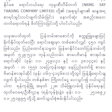
နိုင်စေ ရောင်းဝယ်ရေး ကုမ္ပဏီလီမိတက် (NAING SAY
TRADING COMPANY LIMITED) တို့၏ (အစုရှင်များ၏ ဆန္ဒအရ
စာရင်းရှင်းလင်းဖျက်သိမ်းခြင်း) နောက်ဆုံး အစည်းအဝေး
တက်ရောက်ရန် ဖိတ်ကြားခြင်းတို့ ပါဝင်ပါသည်။
ယခုအပတ်ထုတ် ပြန်တမ်းစာစောင်ကို စက္ကူဖြူချောဖြင့်
ရိုက်နှိပ်ထုတ်ဝေပြီး ရောင်းစျေးမှာ တစ်စောင်လျှင် ၄၅၀ ကျပ်
ဖြစ်သည်။ ပြည်ထောင်စုသမ္မတ မြန်မာနိုင်ငံတော်ပြန်တမ်းကို
အမှတ် ၅၂၉-၅၃၁၊ ကုန်သည်လမ်း၊ စာပေဗိမာန် စာအုပ်အ
ရောင်းဆိုင် (ဖုန်း ၀၁- ၂၄၉၀၃၁ နှင့် ၀၁- ၃၈၁၄၄၈) နှင့်
အမှတ် - တ (၅၅)၊ သပြေကုန်းစျေး၊ နေပြည်တော်ရှိ စာပေ
ဗိမာန်စာအုပ်ဆိုင် (ဖုန်း ၀၆၇-၄၁၄၆၈၁) တို့တွင် ဖြန့်ချိရောင်းချ
လျက် ရှိပါသည်။ တစ်နှစ်စာ ကြိုတင်ငွေ ပေးသွင်း၍ ဝယ်ယူလို
ပါက ရန်ကုန်မြို့ အမှတ် ၂၂၈၊ သိမ်ဖြူလမ်းရှိ ပုံနှိပ်ရေးနှင့်
ထုတ်ဝေရေးဦးစီးဌာန (ရန်ကုန်ရုံးခွဲ)၊ ဖုန်း ဝ၁- ၂၅၁၈၉၂၊
ဝ၁-၂၅၁၉၉၅ တို့သို့ ဆက်သွယ်စုံစမ်းနိုင်ပါသည်။