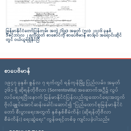
မြန်မာနိုင်ငံတော်ပြန်တမ်း အတွဲ (၆၉)၊ အမှတ် (၅၀)၊ ၂၀၁၆ ခုနှစ်
ဒီဇင်ဘာလ ၂ ရက်ထုတ် စာစောင်ကို စာပေဗိမာန် စာအုပ် အရောင်းဆိုင်
တွင် ဝယ်ယူရရှိနိုင်ပြီ
စာပေဗိမာန်
၁၉၄၇ ခုနှစ်၊ ဇွန်လ ၇ ရက်တွင် ရန်ကုန်မြို့၊ ပြည်လမ်း၊ အမှတ်
၃၆၁ ရှိ ဆိုရန်တိုဗီလာ (Sorrentovilla) အဆောက်အဦ၌ လွပ်
လပ်ရေးရပြီးနောက် မြန်မာနိုင်ငံပြန်လည်ထူထောင်ရေးအတွက်
ဗိုလ်ချူပ်အောင်ဆန်းခေါင်းဆောင်၍ “ပြည်ထောင်စုမြန်မာနိုင်ငံ
တော် စီးပွားရေးအတွက် နှစ်နှစ်စီမံကိန်း (ဆိုရန်တိုဗီလာ
စီမံကိန်း) ရေးဆွဲရေး” ကွန်ဖရင့်တစ်ခု ကျင်းပခဲ့ပါသည်။