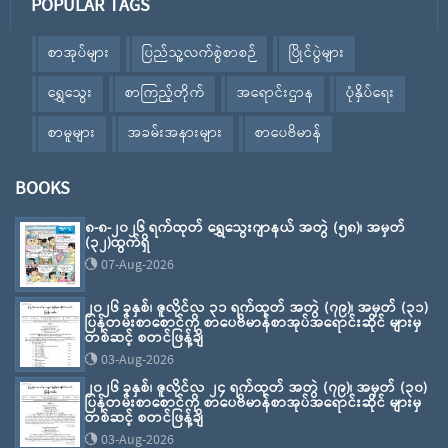
POPULAR TAGS
စာအုပ်များ
ပြည်သူ့လက်စွဲစာစဉ်
ပြိုင်ပွဲများ
ရွှေသွေး
စာကြည့်တိုက်
အရောင်းဌာန
ပုံနှိပ်ရေး
စာမူများ
အခမ်းအနားများ
စာပေဗိမာန်
BOOKS
၈-၈-၂၀၂၆ ရက်ထုတ် ရွှေသွေးဂျာနယ် အတွဲ (၅၈)၊ အမှတ်
(၃၂)ထွက်ရှိ
07-Aug-2026
၂၀၂၆ ခုနှစ်၊ ဇူလိုင်လ ၃၁ ရက်ထုတ် အတွဲ (၇၉)၊ အမှတ် (၃၁)
ပြန်တမ်းစာစောင်ကို စာပေဗိမာန်စာအုပ်အရောင်းဆိုင် များမှ
တစ်ဆင့် စတင်ဖြန့်ချိ
03-Aug-2026
၂၀၂၆ ခုနှစ်၊ ဇူလိုင်လ ၂၄ ရက်ထုတ် အတွဲ (၇၉)၊ အမှတ် (၃၀)
ပြန်တမ်းစာစောင်ကို စာပေဗိမာန်စာအုပ်အရောင်းဆိုင် များမှ
တစ်ဆင့် စတင်ဖြန့်ချိ
03-Aug-2026