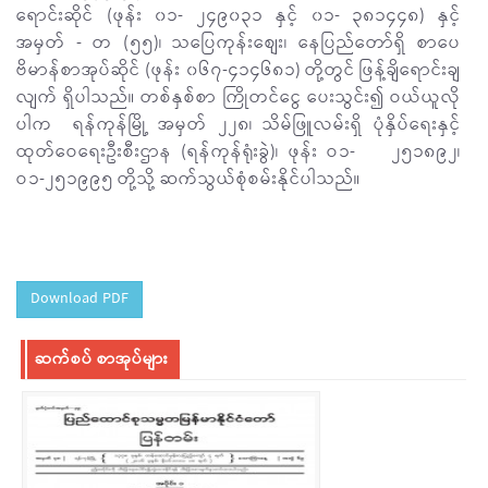
ရောင်းဆိုင် (ဖုန်း ၀၁- ၂၄၉၀၃၁ နှင့် ၀၁- ၃၈၁၄၄၈) နှင့်
အမှတ် - တ (၅၅)၊ သပြေကုန်းစျေး၊ နေပြည်တော်ရှိ စာပေ
ဗိမာန်စာအုပ်ဆိုင် (ဖုန်း ၀၆၇-၄၁၄၆၈၁) တို့တွင် ဖြန့်ချိရောင်းချ
လျက် ရှိပါသည်။ တစ်နှစ်စာ ကြိုတင်ငွေ ပေးသွင်း၍ ဝယ်ယူလို
ပါက ရန်ကုန်မြို့ အမှတ် ၂၂၈၊ သိမ်ဖြူလမ်းရှိ ပုံနှိပ်ရေးနှင့်
ထုတ်ဝေရေးဦးစီးဌာန (ရန်ကုန်ရုံးခွဲ)၊ ဖုန်း ဝ၁- ၂၅၁၈၉၂၊
ဝ၁-၂၅၁၉၉၅ တို့သို့ ဆက်သွယ်စုံစမ်းနိုင်ပါသည်။
Download PDF
ဆက်စပ် စာအုပ်များ