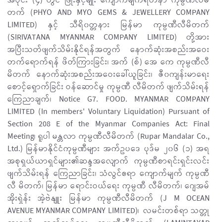
အပိုင်း (၄) တွင် ဖြိုးနှင့်မျိုး ကျောက်မျက်ရတနာ ကုမ္ပဏီလီမိ
တက် (PHYO AND MYO GEMS & JEWELLERY COMPANY
LIMITED) နှင့် သီရိ၀တ္တနား မြန်မာ ကုမ္ပဏီလီမိတက်
(SIRIVATANA MYANMAR COMPANY LIMITED) တို့အား
အပြီးသတ်ဖျက်သိမ်းနိုင်ရန်အတွက် နောက်ဆုံးအစည်းအဝေး
တက်ရောက်ရန် ဖိတ်ကြားခြင်း၊ အက် (စ်) အေ ကေ ကုမ္ပဏီလီ
မိတက် နောက်ဆုံးအစည်းအဝေးခေါ်ယူခြင်း၊ ဇီ၀ကျန်းမာရေး
စောင့်ရှောက်ခြင်း ဝန်ဆောင်မှု ကုမ္ပဏီ လီမိတက် ဖျက်သိမ်းရန်
ကြေညာချက်၊ Notice G7. FOOD. MYANMAR COMPANY
LIMITED (In members' Voluntary Liquidation) Pursuant of
Section 208 E of the Myanmar Companies Act: Final
Meeting၊ ရူပါ မန္တလာ ကုမ္ပဏီလီမိတက် (Rupar Mandalar Co.,
Ltd.) မြန်မာနိုင်ငံကုမ္ပဏီများ အက်ဥပဒေ ပုဒ်မ ၂၀၆ (၁) အရ
အစုရှယ်ယာရှင်များ၏ဆန္ဒအလျောက် ကုမ္ပဏီစာရင်းရှင်းလင်း
ဖျက်သိမ်းရန် ကြေညာခြင်း၊ သံလွင်ဧရာ ကျောက်မျက် ကုမ္ပဏီ
လီ မိတက်၊ မြန်မာ ရောင်းဝယ်ရေး ကုမ္ပဏီ လီမိတက်၊ ဂျေအမ်
အိုးရှဲန်း အဲ့ဗဲနျူး မြန်မာ ကုမ္ပဏီလီမိတက် (J M OCEAN
AVENUE MYANMAR COMPANY LIMITED)၊ လမင်းတစ်ရာ သတ္တု