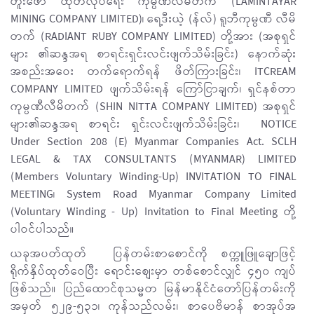
တူးဖော် ထုတ်လုပ်ရေး ကုမ္ပဏီလီမိတက် (LAMINTAYAR
MINING COMPANY LIMITED)၊ ရေ့ဒီးယဲ့ (န်လ်) ရူဘီကုမ္ပဏီ လီမိ
တက် (RADIANT RUBY COMPANY LIMITED) တို့အား (အစုရှင်
များ ၏ဆန္ဒအရ စာရင်းရှင်းလင်းဖျက်သိမ်းခြင်း) နောက်ဆုံး
အစည်းအဝေး တက်ရောက်ရန် ဖိတ်ကြားခြင်း၊ ITCREAM
COMPANY LIMITED ဖျက်သိမ်းရန် ကြော်ငြာချက်၊ ရှင်နစ်တာ
ကုမ္ပဏီလီမိတက် (SHIN NITTA COMPANY LIMITED) အစုရှင်
များ၏ဆန္ဒအရ စာရင်း ရှင်းလင်းဖျက်သိမ်းခြင်း၊ NOTICE
Under Section 208 (E) Myanmar Companies Act. SCLH
LEGAL & TAX CONSULTANTS (MYANMAR) LIMITED
(Members Voluntary Winding-Up) INVITATION TO FINAL
MEETING၊ System Road Myanmar Company Limited
(Voluntary Winding - Up) Invitation to Final Meeting တို့
ပါဝင်ပါသည်။
ယခုအပတ်ထုတ် ပြန်တမ်းစာစောင်ကို စက္ကူဖြူချောဖြင့်
ရိုက်နှိပ်ထုတ်ဝေပြီး ရောင်းစျေးမှာ တစ်စောင်လျှင် ၄၅၀ ကျပ်
ဖြစ်သည်။ ပြည်ထောင်စုသမ္မတ မြန်မာနိုင်ငံတော်ပြန်တမ်းကို
အမှတ် ၅၂၉-၅၃၁၊ ကုန်သည်လမ်း၊ စာပေဗိမာန် စာအုပ်အ