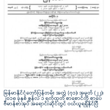
မြန်မာနိုင်ငံတော်ပြန်တမ်း အတွဲ (၇၁)၊ အမှတ် (၂၂)၊
၂၀၁၈ ခုနှစ် ဇွန်လ ၁ ရက်ထုတ် စာစောင်ကို စာပေ
ဗိမာန်စာအုပ် အရောင်းဆိုင်တွင် ဝယ်ယူရရှိနိုင်ပြီ