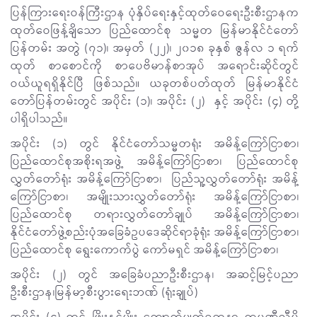
ပြန်ကြားရေးဝန်ကြီးဌာန ပုံနှိပ်ရေးနှင့်ထုတ်ဝေရေးဦးစီးဌာနက
ထုတ်ဝေဖြန့်ချိသော ပြည်ထောင်စု သမ္မတ မြန်မာနိုင်ငံတော်
ပြန်တမ်း အတွဲ (၇၁)၊ အမှတ် (၂၂)၊ ၂၀၁၈ ခုနှစ် ဇွန်လ ၁ ရက်
ထုတ် စာစောင်ကို စာပေဗိမာန်စာအုပ် အရောင်းဆိုင်တွင်
ဝယ်ယူရရှိနိုင်ပြီ ဖြစ်သည်။ ယခုတစ်ပတ်ထုတ် မြန်မာနိုင်ငံ
တော်ပြန်တမ်းတွင် အပိုင်း (၁)၊ အပိုင်း (၂) နှင့် အပိုင်း (၄) တို့
ပါရှိပါသည်။
အပိုင်း (၁) တွင် နိုင်ငံတော်သမ္မတရုံး အမိန့်ကြော်ငြာစာ၊
ပြည်ထောင်စုအစိုးရအဖွဲ့ အမိန့်ကြော်ငြာစာ၊ ပြည်ထောင်စု
လွှတ်တော်ရုံး အမိန့်ကြော်ငြာစာ၊ ပြည်သူ့လွှတ်တော်ရုံး အမိန့်
ကြော်ငြာစာ၊ အမျိုးသားလွှတ်တော်ရုံး အမိန့်ကြော်ငြာစာ၊
ပြည်ထောင်စု တရားလွှတ်တော်ချုပ် အမိန့်ကြော်ငြာစာ၊
နိုင်ငံတော်ဖွဲ့စည်းပုံအခြေခံဥပဒေဆိုင်ရာခုံရုံး အမိန့်ကြော်ငြာစာ၊
ပြည်ထောင်စု ရွေးကောက်ပွဲ ကော်မရှင် အမိန့်ကြော်ငြာစာ၊
အပိုင်း (၂) တွင် အခြေခံပညာဦးစီးဌာန၊ အဆင့်မြင့်ပညာ
ဦးစီးဌာန၊မြန်မာ့စီးပွားရေးဘဏ် (ရုံးချုပ်)