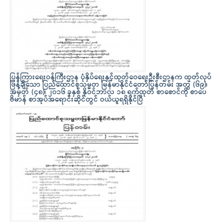
ပြန်ကြားရေးဝန်ကြီးဌာန ပုံနှိပ်ရေးနှင့်ထုတ်ဝေရေးဦးစီးဌာနက ထုတ်လုပ်
ဖြန့်ချိသော ပြည်ထောင်စုသမ္မတ မြန်မာနိုင်ငံတော်ပြန်တမ်း အတွဲ (၆၉)၊
အမှတ် (၄၈)၊ ၂၀၁၆ ခုနှစ် နိုဝင်ဘာလ ၁၈ ရက်ထုတ် စာစောင်ကို စာပေ
ဗိမာန် စာအုပ်အရောင်းဆိုင်တွင် ဝယ်ယူရရှိနိုင်ပြီ