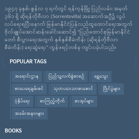
၁၉၄၇ ခုနှစ်၊ ဇွန်လ ၇ ရက်တွင် ရန်ကုန်မြို့၊ ပြည်လမ်း၊ အမှတ်
၃၆၁ ရှိ ဆိုရန်တိုဗီလာ (Sorrentovilla) အဆောက်အဦ၌ လွပ်
လပ်ရေးရပြီးနောက် မြန်မာနိုင်ငံပြန်လည်ထူထောင်ရေးအတွက်
ဗိုလ်ချူပ်အောင်ဆန်းခေါင်းဆောင်၍ “ပြည်ထောင်စုမြန်မာနိုင်ငံ
တော် စီးပွားရေးအတွက် နှစ်နှစ်စီမံကိန်း (ဆိုရန်တိုဗီလာ
စီမံကိန်း) ရေးဆွဲရေး” ကွန်ဖရင့်တစ်ခု ကျင်းပခဲ့ပါသည်။
POPULAR TAGS
အရောင်းဌာန
ပြည်သူ့လက်စွဲစာစဉ်
ရွှေသွေး
စာပေရေချမ်းစင်
သုတပဒေသာစာစောင်
ပြိုင်ပွဲများ
ပုံနှိပ်ရေး
စာကြည့်တိုက်
စာအုပ်များ
အခမ်းအနားများ
BOOKS