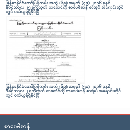
မြန်မာနိုင်ငံတော်ပြန်တမ်း အတွဲ (၆၉)၊ အမှတ် (၄၉)၊ ၂၀၁၆ ခုနှစ်
နိုဝင်ဘာလ ၂၅ ရက်ထုတ် စာစောင်ကို စာပေဗိမာန် စာအုပ် အရောင်းဆိုင်
တွင် ဝယ်ယူရရှိနိုင်ပြီ
မြန်မာနိုင်ငံတော်ပြန်တမ်း အတွဲ (၆၉)၊ အမှတ် (၅၀)၊ ၂၀၁၆ ခုနှစ်
ဒီဇင်ဘာလ ၂ ရက်ထုတ် စာစောင်ကို စာပေဗိမာန် စာအုပ် အရောင်းဆိုင်
တွင် ဝယ်ယူရရှိနိုင်ပြီ
စာပေဗိမာန်