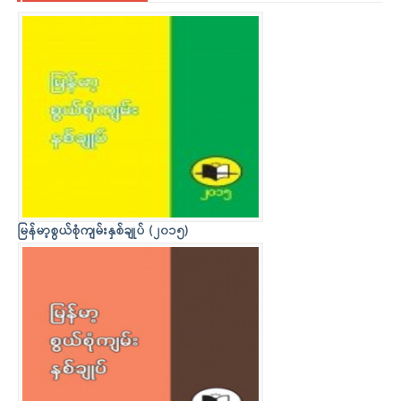
မြန်မာ့စွယ်စုံကျမ်းနှစ်ချုပ် (၂၀၁၅)