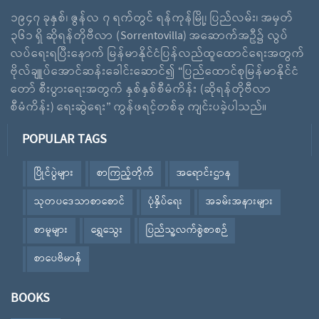
၁၉၄၇ ခုနှစ်၊ ဇွန်လ ၇ ရက်တွင် ရန်ကုန်မြို့၊ ပြည်လမ်း၊ အမှတ်
၃၆၁ ရှိ ဆိုရန်တိုဗီလာ (Sorrentovilla) အဆောက်အဦ၌ လွပ်
လပ်ရေးရပြီးနောက် မြန်မာနိုင်ငံပြန်လည်ထူထောင်ရေးအတွက်
ဗိုလ်ချူပ်အောင်ဆန်းခေါင်းဆောင်၍ “ပြည်ထောင်စုမြန်မာနိုင်ငံ
တော် စီးပွားရေးအတွက် နှစ်နှစ်စီမံကိန်း (ဆိုရန်တိုဗီလာ
စီမံကိန်း) ရေးဆွဲရေး” ကွန်ဖရင့်တစ်ခု ကျင်းပခဲ့ပါသည်။
POPULAR TAGS
ပြိုင်ပွဲများ
စာကြည့်တိုက်
အရောင်းဌာန
သုတပဒေသာစာစောင်
ပုံနှိပ်ရေး
အခမ်းအနားများ
စာမူများ
ရွှေသွေး
ပြည်သူ့လက်စွဲစာစဉ်
စာပေဗိမာန်
BOOKS