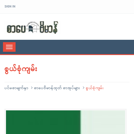
SIGN IN
sarpaybeikman
Toggle
navigation
စွယ်စုံကျမ်း
ပင်မစာမျက်နှာ
စာပေဗိမာန်ထုတ် စာအုပ်များ
စွယ်စုံကျမ်း