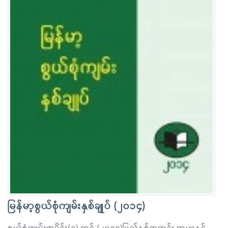
မြန်မာ့စွယ်စုံကျမ်းနှစ်ချုပ် (၂၀၁၄)