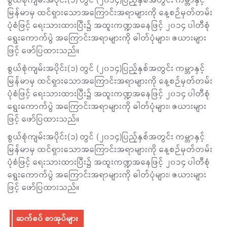
စွယ်စုံကျမ်းအပိုင်း(၁) တွင် (၂၀၁၄)ပြည့်နှစ်အတွင်း ကမ္ဘာနှင့်
မြန်မာမှ ထင်ရှားသောအကြောင်းအရာများကို နေ့စဉ်မှတ်တမ်း
ပုံစံဖြင့် ရေးသားထားပြီး၌ အထူးကဏ္ဍအနေဖြင့် ၂၀၁၄ ပါတီစုံ
ရွေးကောက်ပွဲ အကြောင်းအရာများကို ဓါတ်ပုံများ၊ ဇယားများ
ဖြင့် ဖော်ပြထားသည်။
စွယ်စုံကျမ်းအပိုင်း(၁) တွင် (၂၀၁၄)ပြည့်နှစ်အတွင်း ကမ္ဘာနှင့်
မြန်မာမှ ထင်ရှားသောအကြောင်းအရာများကို နေ့စဉ်မှတ်တမ်း
ပုံစံဖြင့် ရေးသားထားပြီး၌ အထူးကဏ္ဍအနေဖြင့် ၂၀၁၄ ပါတီစုံ
ရွေးကောက်ပွဲ အကြောင်းအရာများကို ဓါတ်ပုံများ၊ ဇယားများ
ဖြင့် ဖော်ပြထားသည်။
စွယ်စုံကျမ်းအပိုင်း(၁) တွင် (၂၀၁၄)ပြည့်နှစ်အတွင်း ကမ္ဘာနှင့်
မြန်မာမှ ထင်ရှားသောအကြောင်းအရာများကို နေ့စဉ်မှတ်တမ်း
ပုံစံဖြင့် ရေးသားထားပြီး၌ အထူးကဏ္ဍအနေဖြင့် ၂၀၁၄ ပါတီစုံ
ရွေးကောက်ပွဲ အကြောင်းအရာများကို ဓါတ်ပုံများ၊ ဇယားများ
ဖြင့် ဖော်ပြထားသည်။
ဆက်စပ် စာအုပ်များ